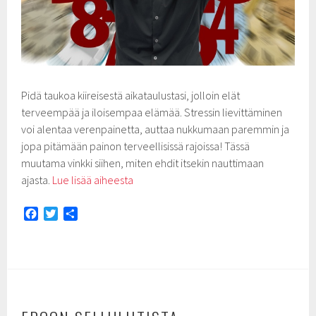
Pidä taukoa kiireisestä aikataulustasi, jolloin elät
terveempää ja iloisempaa elämää. Stressin lievittäminen
voi alentaa verenpainetta, auttaa nukkumaan paremmin ja
jopa pitämään painon terveellisissä rajoissa! Tässä
muutama vinkki siihen, miten ehdit itsekin nauttimaan
ajasta.
Lue lisää aiheesta
F
T
S
a
w
h
c
i
a
e
t
r
b
t
e
o
e
o
r
k