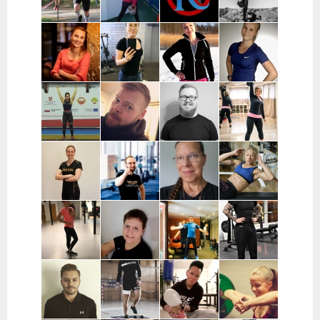
Vantaa,
Kerava
Pekka
Mervi
Nooa Närväinen |
Iina
Kauranen |
Wennerstrand
Pääkaupunkiseutu
Taijonlahti |
Pohjois-
| Helsinki,
Helsinki
Pohjanmaa
Ranska
Kaisa
Essi Malíková
Mari Koponen |
Lotta
Poikajärvi |
| Tampere
Pääkaupunkiseutu
Ahteneva |
Espoo
Järvenpää ja
lähiseutu
Jutta Selin |
Ville Suur-
Antti
Jenni
Pirkanmaa
Inkeroinen |
Kjellman |
Siponen |
Varsinais-
Oulu
Lohja
Suomi
Noora Karme |
Joni
Eeva Beckford
Heidi Ilomäki
Espoo ja
Leppänen |
| Espoo ja
| Sastamala
Helsinki
Pirkanmaa
Leppävaara
Laura Raisio |
Teija Augustin
Kari Timonen
Arttu Kurkela
Kärkölä,
| Varsinais-
| Lohja
| Pohjois-
Hollola, Lahti,
Suomi, Turku
Pohjanmaa
Lammi