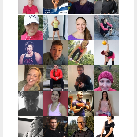
Uusimaa
Turku
Samuli Lätti |
Agnieszka
Anu Keskitalo
Heta Kurko |
Oulu
Jonczyk |
| Oulu
Jyväskylä,
Hämeenlinna
Vaajakoski
Päivi Griffin |
Sinnasport |
Annina Kaija |
Jaana Wuoma
Jyväskylä,
Helsinki,
Helsinki,
| Helsinki,
Muurame,
Espoo, Turku,
Espoo, Vantaa
Espoo, Vantaa
Äänekoski
Raisio,
Naantali
Riikka Harjula
Jani Rantala |
Hanne
Sari Dahlsten
| Tampere,
Turku,
Tuominiemi |
| Pohjanmaa
Nokia
Naantali,
Vantaa,
Raisio
pääkaupunkiseutu
Anette Huila |
Amanda Silver |
Arttu
Katja Kataja |
Turku,
Tuusula,
Pakkanen |
Laitila,
Kaarina,
pääkaupunkiseutu
Kouvola ja
Uusikaupunki,
Raisio,
lähialueet
Mynämäki
Naantali,
Parainen
Janne Mattila
Tiina Ekman |
Tommi Juvenius |
Personal
| Oulu
Tampere,
Pääkaupunkiseutu,
Trainer Rauna
Kangasala,
Etävalmennus
Poutanen |
Pirkanmaa
Tampere,