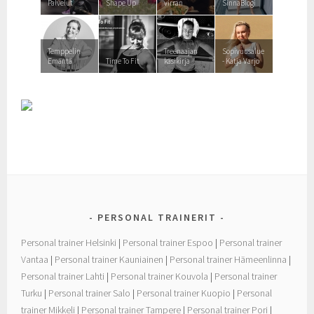
Palvelut
Shape Up
virran
SinnaBlogi
Temppelin
Treenaajan
Sopivuusalue
Emäntä
Time To Fit
käsikirja
- Katja Varjo
PERSONAL TRAINERIT
Personal trainer Helsinki
|
Personal trainer Espoo
|
Personal trainer
Vantaa
|
Personal trainer Kauniainen
|
Personal trainer Hämeenlinna
|
Personal trainer Lahti
|
Personal trainer Kouvola
|
Personal trainer
Turku
|
Personal trainer Salo
|
Personal trainer Kuopio
|
Personal
trainer Mikkeli
|
Personal trainer Tampere
|
Personal trainer Pori
|