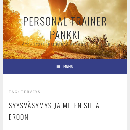
Skip
to
PERSONAL TRAINER
content
PANKKI
LÖYDÄ ITSELLESI PARAS PERSONAL TRAINER
MENU
TAG:
TERVEYS
SYYSVÄSYMYS JA MITEN SIITÄ
EROON