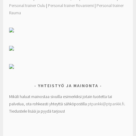
Personal trainer Oulu
|
Personal trainer Rovaniemi
|
Personal trainer
Rauma
YHTEISTYÖ JA MAINONTA
Mikäli haluat mainostaa sivuilla esimerkiksi jotain tuotetta tai
palvelua, ota rohkeasti yhteyttä sähköpostilla
ptpankki@ptpankki.fi
.
Tiedustele lisää ja pyydä tarjous!