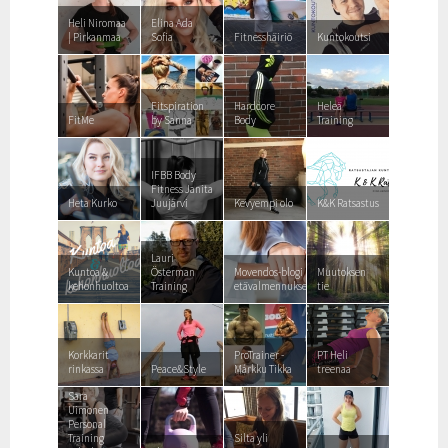
Heli Niromaa
Elina Ada
| Pirkanmaa
Sofia
Fitnesshäiriö
Kuntokoutsi
Fitspiration
Hardcore
Heleä
FitMe
by Sanna
Body
Training
IFBB Body
Fitness Janita
Heta Kurko
Juujärvi
Kevyempi olo
K&K Ratsastus
Lauri
Kuntoa &
Österman
Movendos-blogi
Muutoksen
kehonhuoltoa
Training
etävalmennuksesta
tie
Korkkarit
ProTrainer -
PT Heli
rinkassa
Peace&Style
Márkku Tikka
treenaa
Sara
Uimonen
Personal
Training
Silta yli