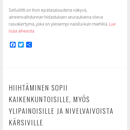
Selluliitti on ihon epätasaisuutena näkyvä,
aineenvaihdunnan hidastuksen seurauksena oleva
rasvakertymä, joka on yleisempi naisilla kuin miehillä.
Lue
lisää aiheesta
F
T
S
a
w
h
c
i
a
e
t
r
b
t
e
o
e
o
r
HIIHTÄMINEN SOPII
k
KAIKENKUNTOISILLE, MYÖS
YLIPAINOISILLE JA NIVELVAIVOISTA
KÄRSIVILLE