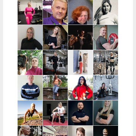
Joni Vuopio |
Luukas Tukia |
Heli Toro |
Tanja Juntunen |
Pääkaupunkiseutu
Helsinki
Riihimäki,
Päijät-Häme ja
Hyvinkää,
Pääkaupunkiseutu
Hausjärvi,
Loppi,
Janakkala
Charlotta
Stefan
Eeva Nuutinen |
Routa
Grönberg |
Westerback |
Pääkaupunkiseutu
Training |
Pääkaupunkiseutu
Pääkaupunkiseutu
ja Muu Suomi
Helsinki ja
Espoo
Jenni Sukko |
Elina Lepistö |
Heidi Soikkeli
Jani Lehtilä |
Oulu
Pirkanmaa
| Tampere
Turku ja etä
Kati Raittinen
Jenna Hakala
Vera
Christin
| Turku, Raisio,
| Turku ja
Leinimaa |
Moritz |
Mynämäki,
Varsinais-
Hyvinkää,
Helsinki,
Masku,
Suomi
Hausjärvi,
Espoo ja
Nousiainen
Riihimäki
Vantaa
Samuli
Janette
Sofia Kuisti-
Jenni Harala |
Huttunen |
Latva-
Rannanjärvi |
Keski-Uusimaa ja
Porvoo ja
Valkama |
Seinäjoki ja
Pääkaupunkiseutu
lähialueet
Tampere ja
etä
lähialueet
Mira Auvinen
Marika Uoti |
Markus
Sanni
| Helsinki
Helsinki ja
Paajala |
Nevalainen |