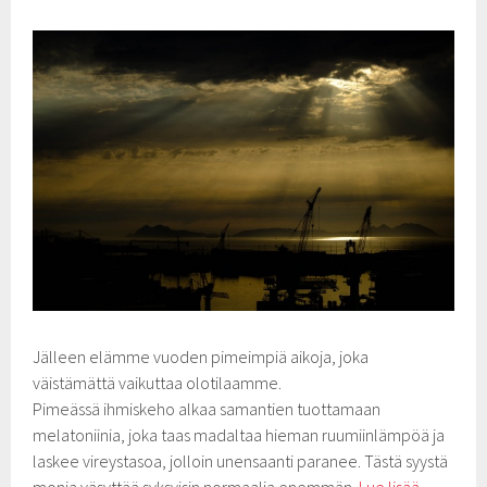
Jälleen elämme vuoden pimeimpiä aikoja, joka
väistämättä vaikuttaa olotilaamme.
Pimeässä ihmiskeho alkaa samantien tuottamaan
melatoniinia, joka taas madaltaa hieman ruumiinlämpöä ja
laskee vireystasoa, jolloin unensaanti paranee. Tästä syystä