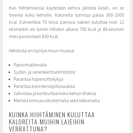
Kun hiihtämisessä käytetään kehoa jaloista käsiin, on se
treeniä koko keholle. Kaloreita tunnissa palaa 300-1000
kcal. Esimerkiksi 70 kiloa painava nainen kuluttaa noin 12
kilometrin eli tunnin hiihdon aikana 700 kcal ja 80-kiloinen
mies puolestaan 830 kcal.
Hiihdosta on hyötyä muun muassa:
Painonhallinnalle
Sydän- ja verenkiertoelimistölle
Parantaa hapenottokykyä
Parantaa kolesterolipitoisuuksia
Vahvistaa ja kuntouttaa koko kehon lihaksia
Mieliala kohoaa ulkoilemalla sekä liikkumalla
KUINKA HIIHTÄMINEN KULUTTAA
KALOREITA MUIHIN LAJEIHIN
VERRATTUNA?