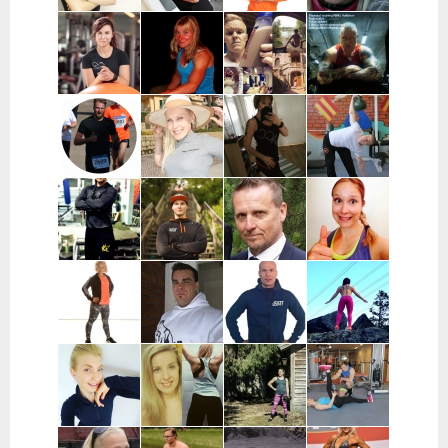
Taneli
Kata Pulkka |
Marika
Miia
Leppänen |
Pääkaupunkiseutu
Koskela-
Numminen |
Turku ja
Kontu |
Keuruu
lähikunnat
Pohjois-
Pohjanmaa
Sara Uimonen |
Miranda Tirri |
Mikael Mentu
Miikka
Pääkaupunkiseutu
Koko Suomi ja
| Helsinki
Heikkinen |
ulkomaat,
Itä-Suomi
verkkovalmennus
Wille
Katja Varjo |
Marja-Liisa
Mikael
Wahlberg |
Raisio
Ylipahkala |
Pihlajamaa |
Helsinki
Oulu,
Turun alue
Kempele,
Haukipudas
Joni
Mikke Mänty-
Ilkka Marttila
Ida Huttunen
Haapaniitty |
Sorvari |
| Syöte
| Koko Suomi
Tampere
Tampere
Satu
Mika Turunen
Hasse
Sofia
Mononen |
| Uusimaa
Fagerström |
Kauraoja |
Lieto, Loimaa,
Pirkanmaa
Satakunta
Ypäjä,
Jokioinen
Jane Suvanto |
Leea
Katja
Pauli