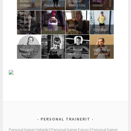
Korkkarit
ProTrainer -
PT Heli
rinkassa
Peace&Style
Márkku Tikka
treenaa
Sara
Uimonen
Personal
Training
Silta yli
Palvelut
Shape Up
virran
SinnaBlogi
Temppelin
Treenaajan
Sopivuusalue
Emäntä
Time To Fit
käsikirja
- Katja Varjo
PERSONAL TRAINERIT
Personal trainer Helsinki
|
Personal trainer Espoo
|
Personal trainer