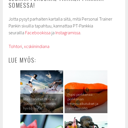
SOMESSA!
Jotta pysyt parhaiten kartalla siitä, mitä Personal Trainer
Pankin sivuilla tapahtuu, kannattaa PT-Pankkia
seurailla
Facebookissa
ja
Instagramissa
.
Tohtori
,
xcskiinindiana
LUE MYÖS:
Popsi porkkanaa -
Miksi tarvitset Personal
porkkanan
Trainerin - kymmenen
terveysvaikutukset ja
hyvää syytä!
ravintosisältö