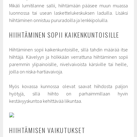
Mikäli lumitilanne sallii, hiihtämään pääsee muun muassa
luonnossa tai usean laskettelukeskuksen laduilla. Lisäksi
hiihtäminen onnistuu pururadoilla ja lenkkipoluilla.
HIIHTÄMINEN SOPII KAIKENKUNTOISILLE
Hiihtäminen sopii kaikenkuntoisille, sillä tahdin määrää itse
hiihtäjä. Kävelyyn ja hölkkään verrattuna hiihtäminen sopii
paremmin ylipainoisille, nivelvaivoista kärsiville tai heille,
joilla on niska-hartiavaivoja.
Myös kovassa kunnossa olevat saavat hiihdosta paljon
hyötyjä, sillä hiihto on parhaimmillaan hyvin
kestävyyskuntoa kehittävää liikuntaa.
HIIHTÄMISEN VAIKUTUKSET