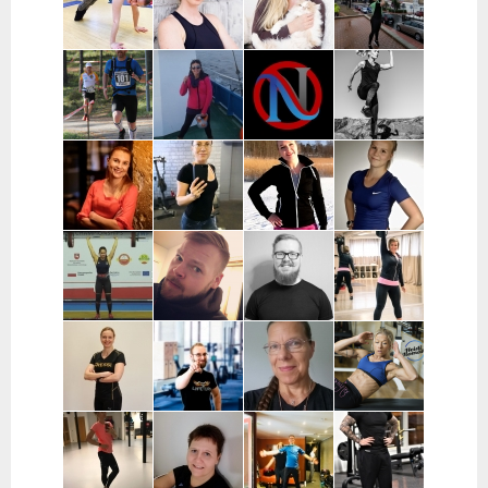
Oulu, Pohjois-
Espoo
Kuopio ja
Pirkanmaa
Pohjanmaa
lähialueet
Maria
Jenni Mutka |
Satu Vuorjoki |
Johanna
Laumola |
Helsinki
Pääkaupunkiseutu
Väänänen |
Helsinki,
ja Turku
Pääkaupunkiseutu
Vantaa,
Kerava
Pekka
Mervi
Nooa Närväinen |
Iina
Kauranen |
Wennerstrand
Pääkaupunkiseutu
Taijonlahti |
Pohjois-
| Helsinki,
Helsinki
Pohjanmaa
Ranska
Kaisa
Essi Malíková
Mari Koponen |
Lotta
Poikajärvi |
| Tampere
Pääkaupunkiseutu
Ahteneva |
Espoo
Järvenpää ja
lähiseutu
Jutta Selin |
Ville Suur-
Antti
Jenni
Pirkanmaa
Inkeroinen |
Kjellman |
Siponen |
Varsinais-
Oulu
Lohja
Suomi
Noora Karme |
Joni
Eeva Beckford
Heidi Ilomäki
Espoo ja
Leppänen |
| Espoo ja
| Sastamala
Helsinki
Pirkanmaa
Leppävaara