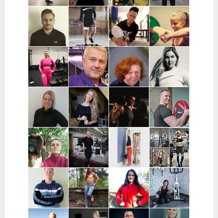
Laura Raisio |
Teija Augustin
Kari Timonen
Arttu Kurkela
Kärkölä,
| Varsinais-
| Lohja
| Pohjois-
Hollola, Lahti,
Suomi, Turku
Pohjanmaa
Lammi
Joni Vuopio |
Luukas Tukia |
Heli Toro |
Tanja Juntunen |
Pääkaupunkiseutu
Helsinki
Riihimäki,
Päijät-Häme ja
Hyvinkää,
Pääkaupunkiseutu
Hausjärvi,
Loppi,
Janakkala
Charlotta
Stefan
Eeva Nuutinen |
Routa
Grönberg |
Westerback |
Pääkaupunkiseutu
Training |
Pääkaupunkiseutu
Pääkaupunkiseutu
ja Muu Suomi
Helsinki ja
Espoo
Jenni Sukko |
Elina Lepistö |
Heidi Soikkeli
Jani Lehtilä |
Oulu
Pirkanmaa
| Tampere
Turku ja etä
Kati Raittinen
Jenna Hakala
Vera
Christin
| Turku, Raisio,
| Turku ja
Leinimaa |
Moritz |
Mynämäki,
Varsinais-
Hyvinkää,
Helsinki,
Masku,
Suomi
Hausjärvi,
Espoo ja
Nousiainen
Riihimäki
Vantaa
Samuli
Janette
Sofia Kuisti-
Jenni Harala |