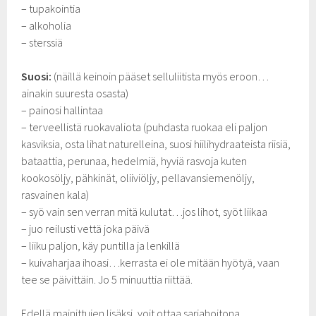
– tupakointia
– alkoholia
– sterssiä
Suosi:
(näillä keinoin pääset selluliitista myös eroon…
ainakin suuresta osasta)
– painosi hallintaa
– terveellistä ruokavaliota (puhdasta ruokaa eli paljon
kasviksia, osta lihat naturelleina, suosi hiilihydraateista riisiä,
bataattia, perunaa, hedelmiä, hyviä rasvoja kuten
kookosöljy, pähkinät, oliiviöljy, pellavansiemenöljy,
rasvainen kala)
– syö vain sen verran mitä kulutat…jos lihot, syöt liikaa
– juo reilusti vettä joka päivä
– liiku paljon, käy puntilla ja lenkillä
– kuivaharjaa ihoasi…kerrasta ei ole mitään hyötyä, vaan
tee se päivittäin. Jo 5 minuuttia riittää.
Edellä mainittujen lisäksi, voit ottaa sarjahoitona