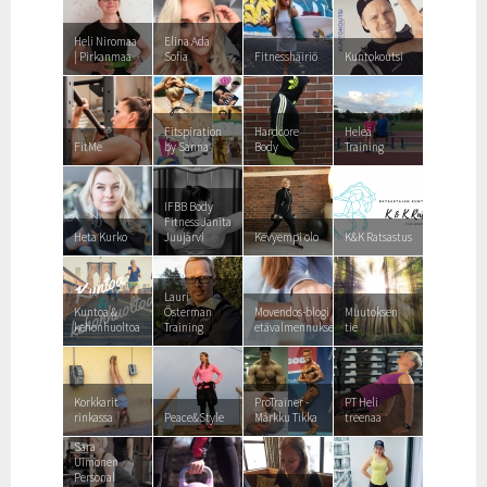
Heli Niromaa
Elina Ada
| Pirkanmaa
Sofia
Fitnesshäiriö
Kuntokoutsi
Fitspiration
Hardcore
Heleä
FitMe
by Sanna
Body
Training
IFBB Body
Fitness Janita
Heta Kurko
Juujärvi
Kevyempi olo
K&K Ratsastus
Lauri
Kuntoa &
Österman
Movendos-blogi
Muutoksen
kehonhuoltoa
Training
etävalmennuksesta
tie
Korkkarit
ProTrainer -
PT Heli
rinkassa
Peace&Style
Márkku Tikka
treenaa
Sara
Uimonen
Personal