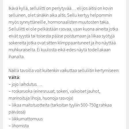
Ikävä kyllä, selluliitti on periytyvää… eli jos äitisi on kovin
selluinen, olet sinäkin aika altis. Sellu kertyy helpommin
myös synnyttäneille, hormonaalisten muutosten takia.
Selluliitti ei ole pelkästään rasvaa, vaan kuona aineita jotka
eivät syystä tai toisesta pääse poistumaan ja liikaa syötyjä
sokereita jotka ovat sitten klimppaantuneet ja iho näyttää
muhkuraiselta. Ei kuulosta eikä edes näytä todellakaan
ihanalta.
Näillä tavoilla voit kuitenkin vaikuttaa selluliitin kertymiseen:
Vältä:
– jojo laihdutus….
– roskaruoka (einesruuat, sokeri, valkoiset jauhot,
marinoituja lihoja, huonoja rasvoja)
– liikaa maitotuotteita (tarkoitan tyyliin 500-750g rahkaa
päivässä)
– liikkumattomuus
– lihomista