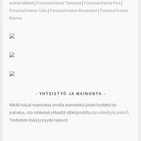
trainer Mikkeli
|
Personal trainer Tampere
|
Personal trainer Pori
|
Personal trainer Oulu
|
Personal trainer Rovaniemi
|
Personal trainer
Rauma
YHTEISTYÖ JA MAINONTA
Mikäli haluat mainostaa sivuilla esimerkiksi jotain tuotetta tai
palvelua, ota rohkeasti yhteyttä sähköpostilla
ptpankki@ptpankki.fi
.
Tiedustele lisää ja pyydä tarjous!