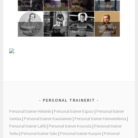
Training
Silta yli
Palvelut
Shape Up
virran
SinnaBlogi
Temppelin
Treenaajan
Sopivuusalue
Emäntä
Time To Fit
käsikirja
- Katja Varjo
PERSONAL TRAINERIT
Personal trainer Helsinki
|
Personal trainer Espoo
|
Personal trainer
Vantaa
|
Personal trainer Kauniainen
|
Personal trainer Hämeenlinna
|
Personal trainer Lahti
|
Personal trainer Kouvola
|
Personal trainer
Turku
|
Personal trainer Salo
|
Personal trainer Kuopio
|
Personal