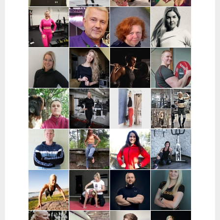
Joni Vuopio |
Luukas Tukia |
Heli Toro |
Tanja Juntunen |
Pääkaupunkiseutu
Helsinki
Riihimäki,
Päijät-Häme ja
Hyvinkää,
Pääkaupunkiseutu
Hausjärvi,
Loppi,
Janakkala
Charlotta
Stefan
Eeva Nuutinen |
Routa
Grönberg |
Westerback |
Pääkaupunkiseutu
Training |
Pääkaupunkiseutu
Pääkaupunkiseutu
ja Muu Suomi
Helsinki ja
Espoo
Jenni Sukko |
Elina Lepistö |
Heidi Soikkeli
Jani Lehtilä |
Oulu
Pirkanmaa
| Tampere
Turku ja etä
Kati Raittinen
Jenna Hakala
Vera
Christin
| Turku, Raisio,
| Turku ja
Leinimaa |
Moritz |
Mynämäki,
Varsinais-
Hyvinkää,
Helsinki,
Masku,
Suomi
Hausjärvi,
Espoo ja
Nousiainen
Riihimäki
Vantaa
Samuli
Janette
Sofia Kuisti-
Jenni Harala |
Huttunen |
Latva-
Rannanjärvi |
Keski-Uusimaa ja
Porvoo ja
Valkama |
Seinäjoki ja
Pääkaupunkiseutu
lähialueet
Tampere ja
etä
lähialueet
Mira Auvinen
Marika Uoti |
Markus
Sanni