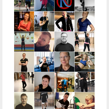
Helsinki,
ja Turku
Pääkaupunkiseutu
Vantaa,
Kerava
Pekka
Mervi
Nooa Närväinen |
Iina
Kauranen |
Wennerstrand
Pääkaupunkiseutu
Taijonlahti |
Pohjois-
| Helsinki,
Helsinki
Pohjanmaa
Ranska
Kaisa
Essi Malíková
Mari Koponen |
Lotta
Poikajärvi |
| Tampere
Pääkaupunkiseutu
Ahteneva |
Espoo
Järvenpää ja
lähiseutu
Jutta Selin |
Ville Suur-
Antti
Jenni
Pirkanmaa
Inkeroinen |
Kjellman |
Siponen |
Varsinais-
Oulu
Lohja
Suomi
Noora Karme |
Joni
Eeva Beckford
Heidi Ilomäki
Espoo ja
Leppänen |
| Espoo ja
| Sastamala
Helsinki
Pirkanmaa
Leppävaara
Laura Raisio |
Teija Augustin
Kari Timonen
Arttu Kurkela
Kärkölä,
| Varsinais-
| Lohja
| Pohjois-
Hollola, Lahti,
Suomi, Turku
Pohjanmaa
Lammi