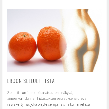
EROON SELLULIITISTA
Selluliitti on ihon epätasaisuutena näkyvä,
aineenvaihdunnan hidastuksen seurauksena oleva
rasvakertymä, joka on yleisempi naisilla kuin miehillä.