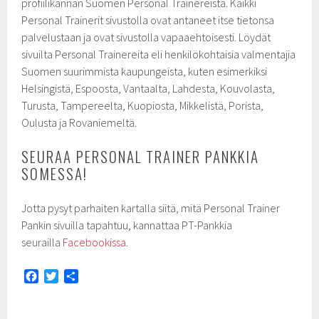
profiilikannan Suomen Personal Trainereista. Kaikki
Personal Trainerit sivustolla ovat antaneet itse tietonsa
palvelustaan ja ovat sivustolla vapaaehtoisesti. Löydät
sivuilta Personal Trainereita eli henkilökohtaisia valmentajia
Suomen suurimmista kaupungeista, kuten esimerkiksi
Helsingistä, Espoosta, Vantaalta, Lahdesta, Kouvolasta,
Turusta, Tampereelta, Kuopiosta, Mikkelistä, Porista,
Oulusta ja Rovaniemeltä.
SEURAA PERSONAL TRAINER PANKKIA
SOMESSA!
Jotta pysyt parhaiten kartalla siitä, mitä Personal Trainer
Pankin sivuilla tapahtuu, kannattaa PT-Pankkia
seurailla
Facebookissa
.
F
T
S
a
w
h
c
i
a