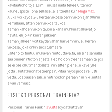
kavitaatiohoitoja. Esim. Turussa näitä tekee Uittamon
kauneuspiste Ilona sellaisella laitteella kuin
Mega Max.
Aluksi voi käydä 2-3 kertaa viikossa parin viikon ajan 90min
kerrallaan, sitten pari viikkoa taukoa.
Tämän kahden viikon tauon aikana muhkurat alkavat jo
hävitä, eli jo 4:n kerran jälkeen!
Tämän jälkeen voit käydä vähän harvemmin, eli kerran
viikossa, joka onkin suositusmäärä.
Laitehoito tuntuu mukavan rentouttavalta, eli siinä samalla
saa pienen irtioton arjesta. Heti hoidon treenaamaan tai jos
se ei ole ollut mahdollista, niin sitten pienelle kävelylle,
jotta liikutat kuonat eteenpäin. Pitää myös juoda reilusti
vettä. Jos pääsen salille heti hoidon perään niin hiki lentää
aivan varmasti.
ETSITKÖ PERSONAL TRAINERIA?
Personal Trainer Pankin
sivuilta
löydät kattavan