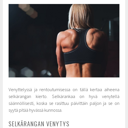
Venyttelyssä ja rentoutumisessa on tällä kertaa aiheena
selkärangan kierto. Selkärankaa on hyvä venytellä
säännöllisesti, koska se rasittuu päivittäin paljon ja se on
syytä pitää hyvässä kunnossa.
SELKÄRANGAN VENYTYS