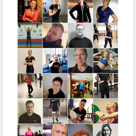
Pekka
Mervi
Nooa Närväinen |
Iina
Kauranen |
Wennerstrand
Pääkaupunkiseutu
Taijonlahti |
Pohjois-
| Helsinki,
Helsinki
Pohjanmaa
Ranska
Kaisa
Essi Malíková
Mari Koponen |
Lotta
Poikajärvi |
| Tampere
Pääkaupunkiseutu
Ahteneva |
Espoo
Järvenpää ja
lähiseutu
Jutta Selin |
Ville Suur-
Antti
Jenni
Pirkanmaa
Inkeroinen |
Kjellman |
Siponen |
Varsinais-
Oulu
Lohja
Suomi
Noora Karme |
Joni
Eeva Beckford
Heidi Ilomäki
Espoo ja
Leppänen |
| Espoo ja
| Sastamala
Helsinki
Pirkanmaa
Leppävaara
Laura Raisio |
Teija Augustin
Kari Timonen
Arttu Kurkela
Kärkölä,
| Varsinais-
| Lohja
| Pohjois-
Hollola, Lahti,
Suomi, Turku
Pohjanmaa
Lammi
Joni Vuopio |
Luukas Tukia |
Heli Toro |
Tanja Juntunen |
Pääkaupunkiseutu
Helsinki
Riihimäki,
Päijät-Häme ja