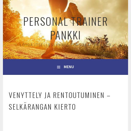
Skip
to
PERSONAL TRAINER
content
PANKKI
LÖYDÄ ITSELLESI PARAS PERSONAL TRAINER
MENU
VENYTTELY JA RENTOUTUMINEN –
SELKÄRANGAN KIERTO