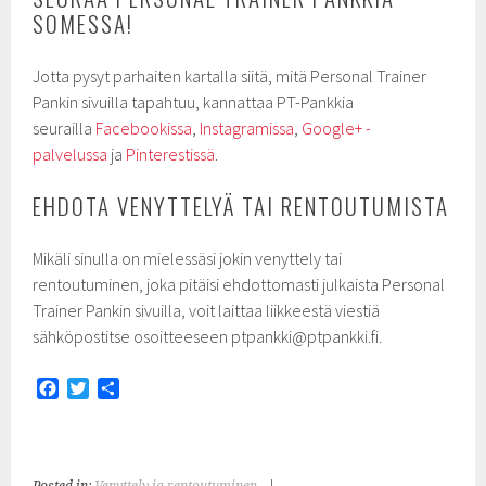
SOMESSA!
Jotta pysyt parhaiten kartalla siitä, mitä Personal Trainer
Pankin sivuilla tapahtuu, kannattaa PT-Pankkia
seurailla
Facebookissa
,
Instagramissa
,
Google+ -
palvelussa
ja
Pinterestissä
.
EHDOTA VENYTTELYÄ TAI RENTOUTUMISTA
Mikäli sinulla on mielessäsi jokin venyttely tai
rentoutuminen, joka pitäisi ehdottomasti julkaista Personal
Trainer Pankin sivuilla, voit laittaa liikkeestä viestiä
sähköpostitse osoitteeseen ptpankki@ptpankki.fi.
F
T
S
a
w
h
c
i
a
e
t
r
b
t
e