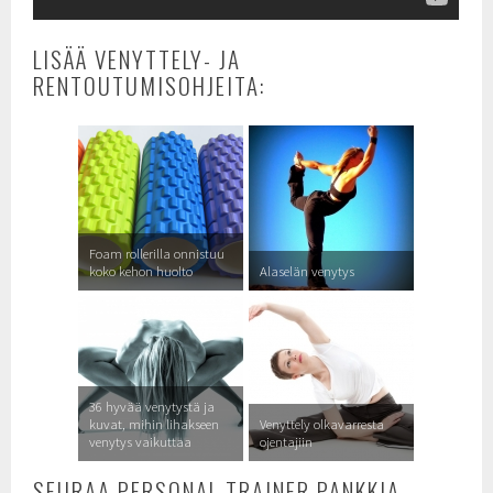
LISÄÄ VENYTTELY- JA
RENTOUTUMISOHJEITA:
Foam rollerilla onnistuu
koko kehon huolto
Alaselän venytys
36 hyvää venytystä ja
kuvat, mihin lihakseen
Venyttely olkavarresta
venytys vaikuttaa
ojentajiin
SEURAA PERSONAL TRAINER PANKKIA