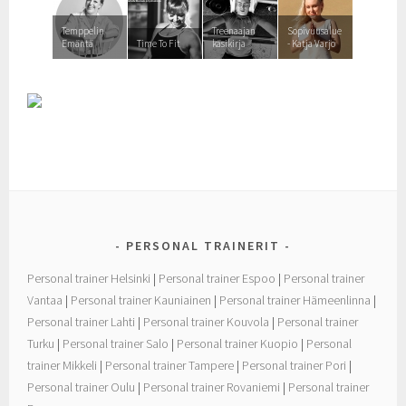
Temppelin
Treenaajan
Sopivuusalue
Emäntä
Time To Fit
käsikirja
- Katja Varjo
PERSONAL TRAINERIT
Personal trainer Helsinki
|
Personal trainer Espoo
|
Personal trainer
Vantaa
|
Personal trainer Kauniainen
|
Personal trainer Hämeenlinna
|
Personal trainer Lahti
|
Personal trainer Kouvola
|
Personal trainer
Turku
|
Personal trainer Salo
|
Personal trainer Kuopio
|
Personal
trainer Mikkeli
|
Personal trainer Tampere
|
Personal trainer Pori
|
Personal trainer Oulu
|
Personal trainer Rovaniemi
|
Personal trainer