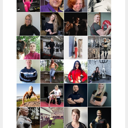
Hyvinkää,
Pääkaupunkiseutu
Hausjärvi,
Loppi,
Janakkala
Charlotta
Stefan
Eeva Nuutinen |
Routa
Grönberg |
Westerback |
Pääkaupunkiseutu
Training |
Pääkaupunkiseutu
Pääkaupunkiseutu
ja Muu Suomi
Helsinki ja
Espoo
Jenni Sukko |
Elina Lepistö |
Heidi Soikkeli
Jani Lehtilä |
Oulu
Pirkanmaa
| Tampere
Turku ja etä
Kati Raittinen
Jenna Hakala
Vera
Christin
| Turku, Raisio,
| Turku ja
Leinimaa |
Moritz |
Mynämäki,
Varsinais-
Hyvinkää,
Helsinki,
Masku,
Suomi
Hausjärvi,
Espoo ja
Nousiainen
Riihimäki
Vantaa
Samuli
Janette
Sofia Kuisti-
Jenni Harala |
Huttunen |
Latva-
Rannanjärvi |
Keski-Uusimaa ja
Porvoo ja
Valkama |
Seinäjoki ja
Pääkaupunkiseutu
lähialueet
Tampere ja
etä
lähialueet
Mira Auvinen
Marika Uoti |
Markus
Sanni
| Helsinki
Helsinki ja
Paajala |
Nevalainen |
Vantaa
Helsinki,
Ylöjärvi
Espoo ja
Vantaa