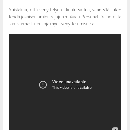
Muistakaa, että venyttelyn ei kuulu sattua, vaan sitä tulee
tehdä jokaisen omien rajojen mukaan. Personal Trainereilta
saat varmasti neuvoja myös venyttelemisessä.