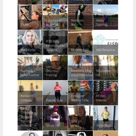
Fitspiration
Hardcore
Heleä
FitMe
by Sanna
Body
Training
IFBB Body
Fitness Janita
Heta Kurko
Juujärvi
Kevyempi olo
K&K Ratsastus
Lauri
Kuntoa &
Österman
Movendos-blogi
Muutoksen
kehonhuoltoa
Training
etävalmennuksesta
tie
Korkkarit
ProTrainer -
PT Heli
rinkassa
Peace&Style
Márkku Tikka
treenaa
Sara
Uimonen
Personal
Training
Silta yli
Palvelut
Shape Up
virran
SinnaBlogi