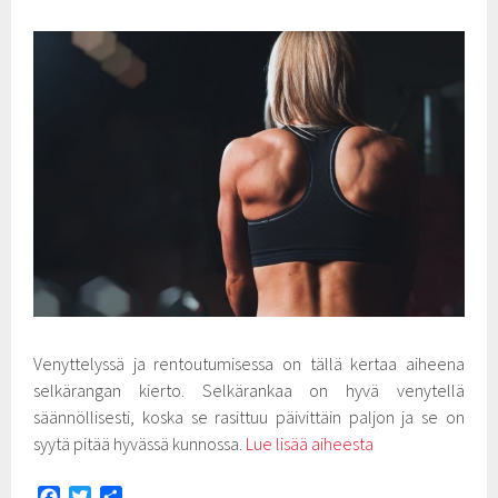
Venyttelyssä ja rentoutumisessa on tällä kertaa aiheena
selkärangan kierto. Selkärankaa on hyvä venytellä
säännöllisesti, koska se rasittuu päivittäin paljon ja se on
syytä pitää hyvässä kunnossa.
Lue lisää aiheesta
F
T
S