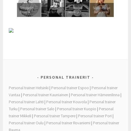
Temppelin
Treenaajan
Sopivuusalue
Emäntä
Time To Fit
käsikirja
- Katja Varjo
PERSONAL TRAINERIT
Personal trainer Helsinki
|
Personal trainer Espoo
|
Personal trainer
Vantaa
|
Personal trainer Kauniainen
|
Personal trainer Hämeenlinna
|
Personal trainer Lahti
|
Personal trainer Kouvola
|
Personal trainer
Turku
|
Personal trainer Salo
|
Personal trainer Kuopio
|
Personal
trainer Mikkeli
|
Personal trainer Tampere
|
Personal trainer Pori
|
Personal trainer Oulu
|
Personal trainer Rovaniemi
|
Personal trainer
Rauma