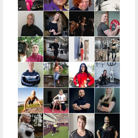
Hausjärvi,
Loppi,
Janakkala
Charlotta
Stefan
Eeva Nuutinen |
Routa
Grönberg |
Westerback |
Pääkaupunkiseutu
Training |
Pääkaupunkiseutu
Pääkaupunkiseutu
ja Muu Suomi
Helsinki ja
Espoo
Jenni Sukko |
Elina Lepistö |
Heidi Soikkeli
Jani Lehtilä |
Oulu
Pirkanmaa
| Tampere
Turku ja etä
Kati Raittinen
Jenna Hakala
Vera
Christin
| Turku, Raisio,
| Turku ja
Leinimaa |
Moritz |
Mynämäki,
Varsinais-
Hyvinkää,
Helsinki,
Masku,
Suomi
Hausjärvi,
Espoo ja
Nousiainen
Riihimäki
Vantaa
Samuli
Janette
Sofia Kuisti-
Jenni Harala |
Huttunen |
Latva-
Rannanjärvi |
Keski-Uusimaa ja
Porvoo ja
Valkama |
Seinäjoki ja
Pääkaupunkiseutu
lähialueet
Tampere ja
etä
lähialueet
Mira Auvinen
Marika Uoti |
Markus
Sanni
| Helsinki
Helsinki ja
Paajala |
Nevalainen |
Vantaa
Helsinki,
Ylöjärvi
Espoo ja
Vantaa