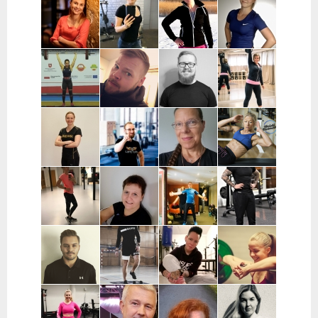
Pekka
Mervi
Nooa Närväinen |
Iina
Kauranen |
Wennerstrand
Pääkaupunkiseutu
Taijonlahti |
Pohjois-
| Helsinki,
Helsinki
Pohjanmaa
Ranska
Kaisa
Essi Malíková
Mari Koponen |
Lotta
Poikajärvi |
| Tampere
Pääkaupunkiseutu
Ahteneva |
Espoo
Järvenpää ja
lähiseutu
Jutta Selin |
Ville Suur-
Antti
Jenni
Pirkanmaa
Inkeroinen |
Kjellman |
Siponen |
Varsinais-
Oulu
Lohja
Suomi
Noora Karme |
Joni
Eeva Beckford
Heidi Ilomäki
Espoo ja
Leppänen |
| Espoo ja
| Sastamala
Helsinki
Pirkanmaa
Leppävaara
Laura Raisio |
Teija Augustin
Kari Timonen
Arttu Kurkela
Kärkölä,
| Varsinais-
| Lohja
| Pohjois-
Hollola, Lahti,
Suomi, Turku
Pohjanmaa
Lammi
Joni Vuopio |
Luukas Tukia |
Heli Toro |
Tanja Juntunen |
Pääkaupunkiseutu
Helsinki
Riihimäki,
Päijät-Häme ja
Hyvinkää,
Pääkaupunkiseutu