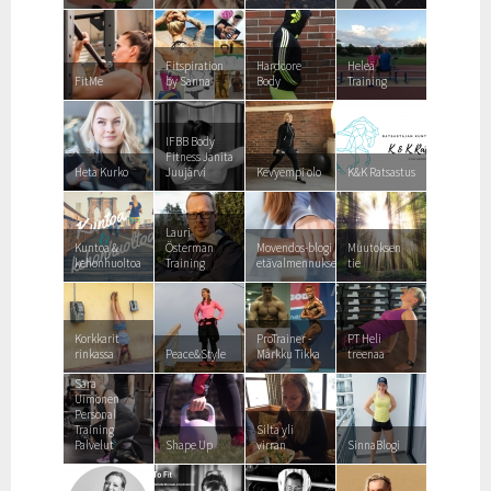
Fitspiration
Hardcore
Heleä
FitMe
by Sanna
Body
Training
IFBB Body
Fitness Janita
Heta Kurko
Juujärvi
Kevyempi olo
K&K Ratsastus
Lauri
Kuntoa &
Österman
Movendos-blogi
Muutoksen
kehonhuoltoa
Training
etävalmennuksesta
tie
Korkkarit
ProTrainer -
PT Heli
rinkassa
Peace&Style
Márkku Tikka
treenaa
Sara
Uimonen
Personal
Training
Silta yli
Palvelut
Shape Up
virran
SinnaBlogi