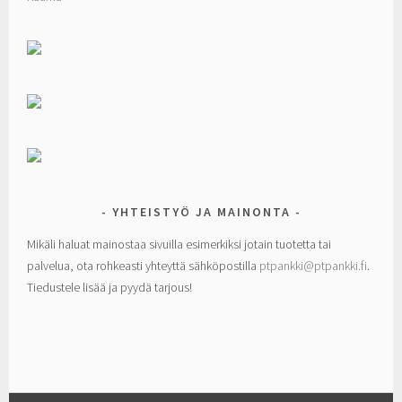
YHTEISTYÖ JA MAINONTA
Mikäli haluat mainostaa sivuilla esimerkiksi jotain tuotetta tai
palvelua, ota rohkeasti yhteyttä sähköpostilla
ptpankki@ptpankki.fi
.
Tiedustele lisää ja pyydä tarjous!