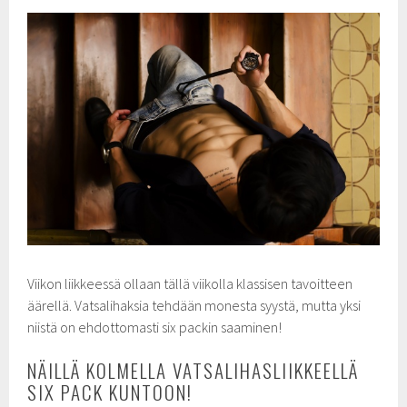
Viikon liikkeessä ollaan tällä viikolla klassisen tavoitteen
äärellä. Vatsalihaksia tehdään monesta syystä, mutta yksi
niistä on ehdottomasti six packin saaminen!
NÄILLÄ KOLMELLA VATSALIHASLIIKKEELLÄ
SIX PACK KUNTOON!