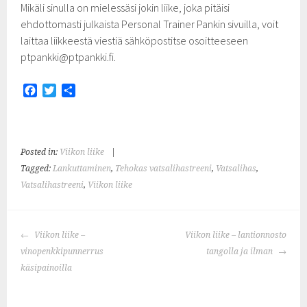
Mikäli sinulla on mielessäsi jokin liike, joka pitäisi
ehdottomasti julkaista Personal Trainer Pankin sivuilla, voit
laittaa liikkeestä viestiä sähköpostitse osoitteeseen
ptpankki@ptpankki.fi.
F
T
S
a
w
h
c
i
a
e
t
r
b
t
e
Posted in:
Viikon liike
|
o
e
Tagged:
Lankuttaminen
,
Tehokas vatsalihastreeni
,
Vatsalihas
,
o
r
k
Vatsalihastreeni
,
Viikon liike
POST
Viikon liike –
Viikon liike – lantionnosto
NAVIGATION
vinopenkkipunnerrus
tangolla ja ilman
käsipainoilla