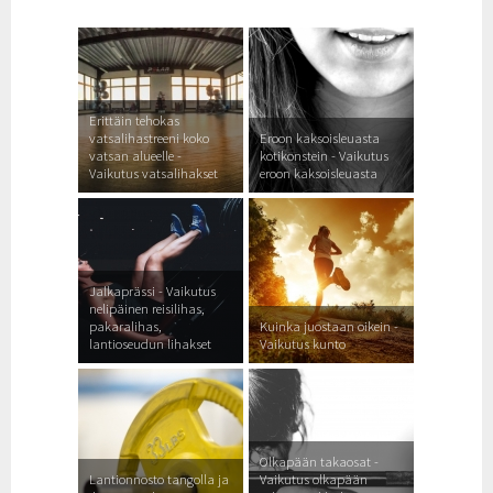
Erittäin tehokas
vatsalihastreeni koko
Eroon kaksoisleuasta
vatsan alueelle -
kotikonstein - Vaikutus
Vaikutus vatsalihakset
eroon kaksoisleuasta
Jalkaprässi - Vaikutus
nelipäinen reisilihas,
pakaralihas,
Kuinka juostaan oikein -
lantioseudun lihakset
Vaikutus kunto
Olkapään takaosat -
Lantionnosto tangolla ja
Vaikutus olkapään