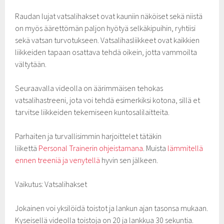
Raudan lujat vatsalihakset ovat kauniin näköiset sekä niistä
on myös äärettömän paljon hyötyä selkäkipuihin, ryhtiisi
sekä vatsan turvotukseen. Vatsalihasliikkeet ovat kaikkien
liikkeiden tapaan osattava tehdä oikein, jotta vammoilta
vältytään.
Seuraavalla videolla on äärimmäisen tehokas
vatsalihastreeni, jota voi tehdä esimerkiksi kotona, sillä et
tarvitse liikkeiden tekemiseen kuntosalilaitteita.
Parhaiten ja turvallisimmin harjoittelet tätäkin
liikettä
Personal Trainerin ohjeistamana
. Muista
lämmitellä
ennen treeniä ja venytellä
hyvin sen jälkeen.
Vaikutus: Vatsalihakset
Jokainen voi yksilöidä toistot ja lankun ajan tasonsa mukaan.
Kyseisellä videolla toistoja on 20 ja lankkua 30 sekuntia.