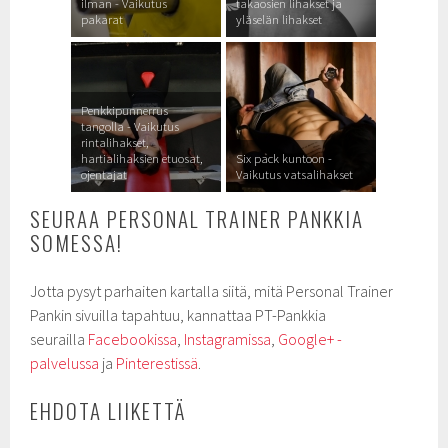
ilman - Vaikutus
takaosien lihakset ja
pakarat
yläselän lihakset
Penkkipunnerrus
tangolla - Vaikutus
rintalihakset,
hartialihaksien etuosat,
Six pack kuntoon -
ojentajat
Vaikutus vatsalihakset
SEURAA PERSONAL TRAINER PANKKIA
SOMESSA!
Jotta pysyt parhaiten kartalla siitä, mitä Personal Trainer
Pankin sivuilla tapahtuu, kannattaa PT-Pankkia
seurailla
Facebookissa
,
Instagramissa
,
Google+ -
palvelussa
ja
Pinterestissä
.
EHDOTA LIIKETTÄ