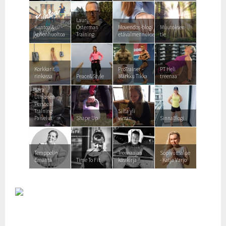
Lauri
Kuntoa &
Österman
Movendos-blogi
Muutoksen
kehonhuoltoa
Training
etävalmennuksesta
tie
Korkkarit
ProTrainer -
PT Heli
rinkassa
Peace&Style
Márkku Tikka
treenaa
Sara
Uimonen
Personal
Training
Silta yli
Palvelut
Shape Up
virran
SinnaBlogi
Temppelin
Treenaajan
Sopivuusalue
Emäntä
Time To Fit
käsikirja
- Katja Varjo