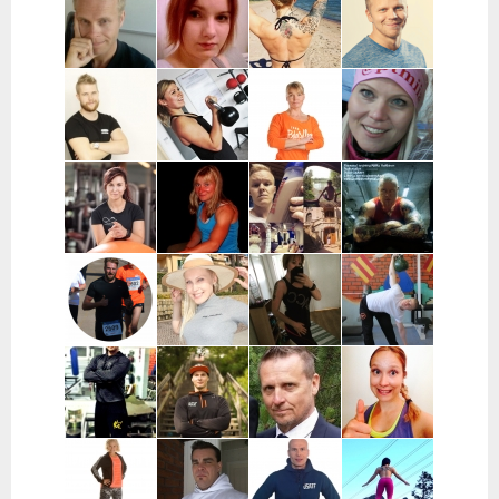
Mattila |
Turku, lähialueet
| Helsinki,
Helsinki,
Oulu,
ja
kantakaupunki
pääkaupunkiseutu
Kempele,
etävalmennukset
Haukipudas
Miika Salo |
Anna-Mari Löf
Susanna
Vesa-Matti
Salo, Paimio,
| Salo
Ingves |
Vehkaperä |
Kaarina,
Raasepori
Oulu
Turku, Raisio
Taneli
Kata Pulkka |
Marika
Miia
Leppänen |
Pääkaupunkiseutu
Koskela-
Numminen |
Turku ja
Kontu |
Keuruu
lähikunnat
Pohjois-
Pohjanmaa
Sara Uimonen |
Miranda Tirri |
Mikael Mentu
Miikka
Pääkaupunkiseutu
Koko Suomi ja
| Helsinki
Heikkinen |
ulkomaat,
Itä-Suomi
verkkovalmennus
Wille
Katja Varjo |
Marja-Liisa
Mikael
Wahlberg |
Raisio
Ylipahkala |
Pihlajamaa |
Helsinki
Oulu,
Turun alue
Kempele,
Haukipudas
Joni
Mikke Mänty-
Ilkka Marttila
Ida Huttunen
Haapaniitty |
Sorvari |
| Syöte
| Koko Suomi
Tampere
Tampere