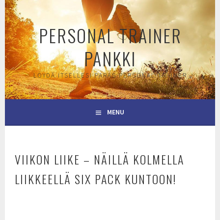
Skip
to
PERSONAL TRAINER
content
PANKKI
LÖYDÄ ITSELLESI PARAS PERSONAL TRAINER
MENU
VIIKON LIIKE – NÄILLÄ KOLMELLA
LIIKKEELLÄ SIX PACK KUNTOON!