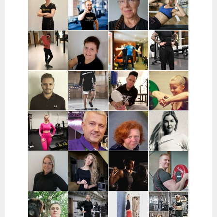
Pirkanmaa
Inkeroinen |
Kjellman |
Siponen |
Varsinais-
Oulu
Lohja
Suomi
Noora Karme |
Joni
Eeva Beckford
Heidi Ilomäki
Espoo ja
Leppänen |
| Espoo ja
| Sastamala
Helsinki
Pirkanmaa
Leppävaara
Laura Raisio |
Teija Augustin
Kari Timonen
Arttu Kurkela
Kärkölä,
| Varsinais-
| Lohja
| Pohjois-
Hollola, Lahti,
Suomi, Turku
Pohjanmaa
Lammi
Joni Vuopio |
Luukas Tukia |
Heli Toro |
Tanja Juntunen |
Pääkaupunkiseutu
Helsinki
Riihimäki,
Päijät-Häme ja
Hyvinkää,
Pääkaupunkiseutu
Hausjärvi,
Loppi,
Janakkala
Charlotta
Stefan
Eeva Nuutinen |
Routa
Grönberg |
Westerback |
Pääkaupunkiseutu
Training |
Pääkaupunkiseutu
Pääkaupunkiseutu
ja Muu Suomi
Helsinki ja
Espoo
Jenni Sukko |
Elina Lepistö |
Heidi Soikkeli
Jani Lehtilä |
Oulu
Pirkanmaa
| Tampere
Turku ja etä