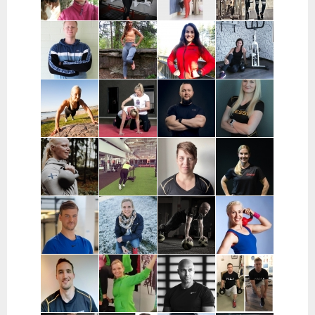
Kati Raittinen
Jenna Hakala
Vera
Christin
| Turku, Raisio,
| Turku ja
Leinimaa |
Moritz |
Mynämäki,
Varsinais-
Hyvinkää,
Helsinki,
Masku,
Suomi
Hausjärvi,
Espoo ja
Nousiainen
Riihimäki
Vantaa
Samuli
Janette
Sofia Kuisti-
Jenni Harala |
Huttunen |
Latva-
Rannanjärvi |
Keski-Uusimaa ja
Porvoo ja
Valkama |
Seinäjoki ja
Pääkaupunkiseutu
lähialueet
Tampere ja
etä
lähialueet
Mira Auvinen
Marika Uoti |
Markus
Sanni
| Helsinki
Helsinki ja
Paajala |
Nevalainen |
Vantaa
Helsinki,
Ylöjärvi
Espoo ja
Vantaa
Tanja
Jenny
Hanna
Ilona
Siltanen |
Kaarlela |
Nyyssönen |
Salomäki |
Varsinais-
Lahti
Helsinki ja
Turku ja
Suomi
Espoo
lähialue
Joonas Putti |
Jola Maisala |
Juha Vennola
Anneli
Helsinki
Espoo
| Helsinki
Holma-
Lehtola |
Kyröskoski,
Hämeenkyrö,