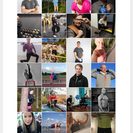
Suomi
Keuruu
Helsinki
Cao Hoang |
Sami
Iina
Marko
Espoo
Kauppinen |
Markkanen |
Mänttäri | PK-
Päijät-Häme
Espoo,
Seutu,
Kauniainen
Kouvola
Muhis
Heidi
Miki
Anna Mattila |
Mashkur |
Mäkisalo |
Korhonen |
Tampere
Varsinais-
Varsinais-
Kouvola ja
Suomi, Turku
Suomi, Turku
koko Suomi
Tuuli
Dmitri
Aleksi Glad |
Miia Hertteli |
Keinonen-
Makarevits |
Espoo
Pohjois-
Loikas | Päijät-
Helsinki
Pohjanmaa ja
Häme
Oulainen
Jori Kota-Aho |
Heleä
Mikko Gröhn |
Tuukka Linjala |
Pääkaupunkiseutu
Training |
Oulu
Pääkaupunkiseutu
Varsinais-
Suomi
Veera Svansjö
Johannes Hesso |
Markus
Jarkko Veijola
| Seinäjoki
Pääkaupunkiseutu
Rautavirta |
|Satakunta
Tampere