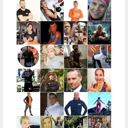
Miika Salo |
Anna-Mari Löf
Susanna
Vesa-Matti
Salo, Paimio,
| Salo
Ingves |
Vehkaperä |
Kaarina,
Raasepori
Oulu
Turku, Raisio
Taneli
Kata Pulkka |
Marika
Miia
Leppänen |
Pääkaupunkiseutu
Koskela-
Numminen |
Turku ja
Kontu |
Keuruu
lähikunnat
Pohjois-
Pohjanmaa
Sara Uimonen |
Miranda Tirri |
Mikael Mentu
Miikka
Pääkaupunkiseutu
Koko Suomi ja
| Helsinki
Heikkinen |
ulkomaat,
Itä-Suomi
verkkovalmennus
Wille
Katja Varjo |
Marja-Liisa
Mikael
Wahlberg |
Raisio
Ylipahkala |
Pihlajamaa |
Helsinki
Oulu,
Turun alue
Kempele,
Haukipudas
Joni
Mikke Mänty-
Ilkka Marttila
Ida Huttunen
Haapaniitty |
Sorvari |
| Syöte
| Koko Suomi
Tampere
Tampere
Satu
Mika Turunen
Hasse
Sofia
Mononen |
| Uusimaa
Fagerström |
Kauraoja |