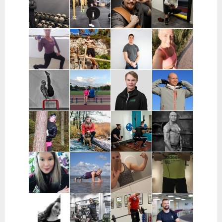
Espoo
Kauppinen |
Markkanen |
Mänttäri | PK-
Päijät-Häme
Espoo,
Seutu,
Kauniainen
Kouvola
Muhis
Heidi
Miki
Anna Mattila |
Mashkur |
Mäkisalo |
Korhonen |
Tampere
Varsinais-
Varsinais-
Kouvola ja
Suomi, Turku
Suomi, Turku
koko Suomi
Tuuli
Dmitri
Aleksi Glad |
Miia Hertteli |
Keinonen-
Makarevits |
Espoo
Pohjois-
Loikas | Päijät-
Helsinki
Pohjanmaa ja
Häme
Oulainen
Jori Kota-Aho |
Heleä
Mikko Gröhn |
Tuukka Linjala |
Pääkaupunkiseutu
Training |
Oulu
Pääkaupunkiseutu
Varsinais-
Suomi
Veera Svansjö
Johannes Hesso |
Markus
Jarkko Veijola
| Seinäjoki
Pääkaupunkiseutu
Rautavirta |
|Satakunta
Tampere
Elsi
Anne
Jenniina
Juha Simola |
Pietikäinen |
Lindholm |
Lamminpohja
Espoo
Joensuu ja
Tampere,
| Pirkanmaa
Liperi
Lempäälä,