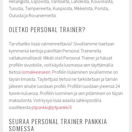
Helsingistä, Espoosta, Vantaalta, Lahdesta, Kouvolasta,
Turusta, Tampereelta, Kuopiosta, Mikkelistä, Porista,
Oulusta ja Rovaniemeltä.
OLETKO PERSONAL TRAINER?
Tarvitsetko lisää valmennettavia? Sivuiltamme haetaan
kymmeniä kertoja päivittäin Personal Trainereita
valtakunnallisesti. Mikäli olet Personal Trainer ja haluat
profiilin sivustolle, voit käydä luomassa sen täyttämällä
tietosi
lomakkeeseen
. Profiilin lisääminen sivuillemme on
täysin ilmaista. Täytettyäsi tietosi ne tarkistetaan ja tämän
jälkeen sinulle luodaan profiili. Profiilin luodaan yleensä 24
tunnin kuluessa. Profiilin luominen ja sen pitäminen on täysin
maksutonta. Voit kysyä lisää asiasta sähköpostilla
osoitteesta
ptpankki@ptpankki.fi
SEURAA PERSONAL TRAINER PANKKIA
SOMESSA