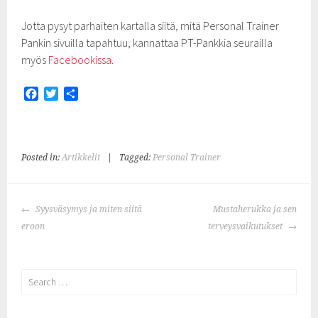
Jotta pysyt parhaiten kartalla siitä, mitä Personal Trainer
Pankin sivuilla tapahtuu, kannattaa PT-Pankkia seurailla
myös
Facebookissa
.
F
T
S
a
w
h
c
i
a
e
t
r
b
t
e
Posted in:
Artikkelit
|
Tagged:
Personal Trainer
o
e
o
r
k
POST
Syysväsymys ja miten siitä
Mustaherukka ja sen
NAVIGATION
eroon
terveysvaikutukset
Search
for: