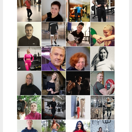
Noora Karme |
Joni
Eeva Beckford
Heidi Ilomäki
Espoo ja
Leppänen |
| Espoo ja
| Sastamala
Helsinki
Pirkanmaa
Leppävaara
Laura Raisio |
Teija Augustin
Kari Timonen
Arttu Kurkela
Kärkölä,
| Varsinais-
| Lohja
| Pohjois-
Hollola, Lahti,
Suomi, Turku
Pohjanmaa
Lammi
Joni Vuopio |
Luukas Tukia |
Heli Toro |
Tanja Juntunen |
Pääkaupunkiseutu
Helsinki
Riihimäki,
Päijät-Häme ja
Hyvinkää,
Pääkaupunkiseutu
Hausjärvi,
Loppi,
Janakkala
Charlotta
Stefan
Eeva Nuutinen |
Routa
Grönberg |
Westerback |
Pääkaupunkiseutu
Training |
Pääkaupunkiseutu
Pääkaupunkiseutu
ja Muu Suomi
Helsinki ja
Espoo
Jenni Sukko |
Elina Lepistö |
Heidi Soikkeli
Jani Lehtilä |
Oulu
Pirkanmaa
| Tampere
Turku ja etä
Kati Raittinen
Jenna Hakala
Vera
Christin
| Turku, Raisio,
| Turku ja
Leinimaa |
Moritz |