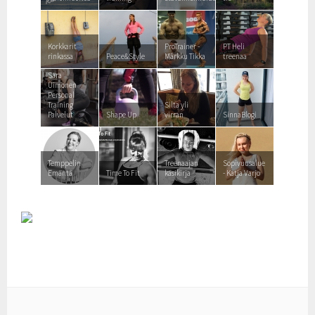
Korkkarit
ProTrainer -
PT Heli
rinkassa
Peace&Style
Márkku Tikka
treenaa
Sara
Uimonen
Personal
Training
Silta yli
Palvelut
Shape Up
virran
SinnaBlogi
Temppelin
Treenaajan
Sopivuusalue
Emäntä
Time To Fit
käsikirja
- Katja Varjo