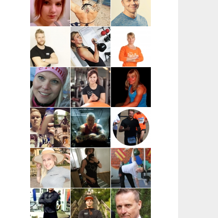
| Helsinki,
Helsinki,
Salo, Paimio,
kantakaupunki
pääkaupunkiseutu
Kaarina,
Turku, Raisio
Anna-Mari Löf
Susanna
Vesa-Matti
| Salo
Ingves |
Vehkaperä |
Raasepori
Oulu
Taneli
Kata Pulkka |
Marika
Leppänen |
Pääkaupunkiseutu
Koskela-
Turku ja
Kontu |
lähikunnat
Pohjois-
Pohjanmaa
Miia
Sara Uimonen |
Miranda Tirri |
Numminen |
Pääkaupunkiseutu
Koko Suomi ja
Keuruu
ulkomaat,
verkkovalmennus
Mikael Mentu
Miikka
Wille
| Helsinki
Heikkinen |
Wahlberg |
Itä-Suomi
Helsinki
Katja Varjo |
Marja-Liisa
Mikael
Raisio
Ylipahkala |
Pihlajamaa |
Oulu,
Turun alue
Kempele,