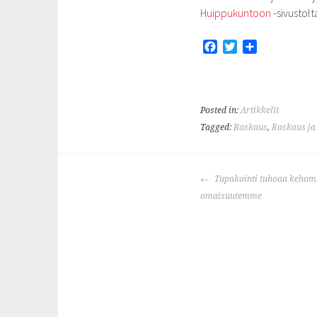
Huippukuntoon
-sivustolt
F
T
S
a
w
h
c
i
a
e
t
r
b
t
e
Posted in:
Artikkelit
o
e
Tagged:
Raskaus
,
Raskaus ja 
o
r
k
POST
Tupakointi tuhoaa keho
NAVIGATION
omaisuutemme