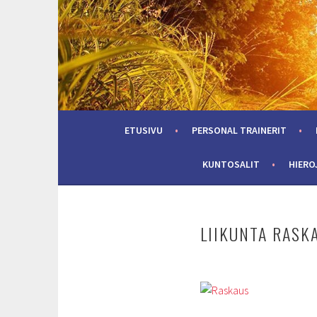
Skip
to
content
ETUSIVU
PERSONAL TRAINERIT
KUNTOSALIT
HIERO
LIIKUNTA RASK