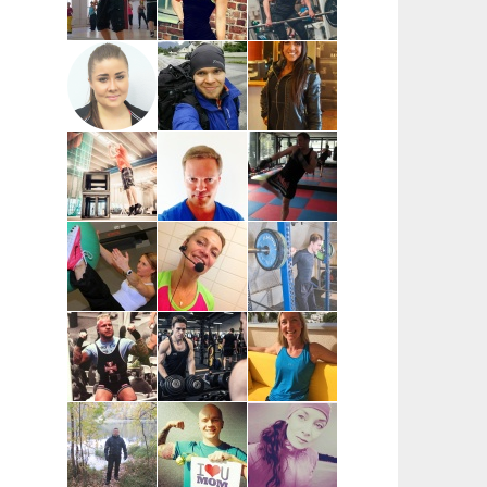
Pia Mäensivu
Niina
Voima-Katja |
| Uusimaa
Nevalainen |
Pääkaupunkiseutu,
Uusimaa,
Etävalmennus
Hyvinkää
Mari Reijonen
Jyri
Katarina
| Espoo,
Heiskanen |
Tapaninmäki |
Helsinki,
Helsinki
Uusimaa,
Vantaa
Kerava (kysy
myös muita)
Ilkka Häggman |
Juha Simola |
Esa Tirkkonen
Pääkaupunkiseutu
Uusimaa
| Helsinki,
Espoo,
Vantaa,
Kauniainen
Meri Saarinen
Pia Lindén-Linna |
Ville Siukkola
| Helsinki
Pääkaupunkiseutu
| Tampere,
(Arabia ja Itä-
Pirkkala,
ja Pohjois-
Kangasala
Helsinki)
Jani
Joonas Hautamäki
Elina
Suopanki |
| Vantaa,
Silverang |
Rovaniemi,
pääkaupunkiseutu
Espoo,
Lappi
Helsinki,
Kauniainen,