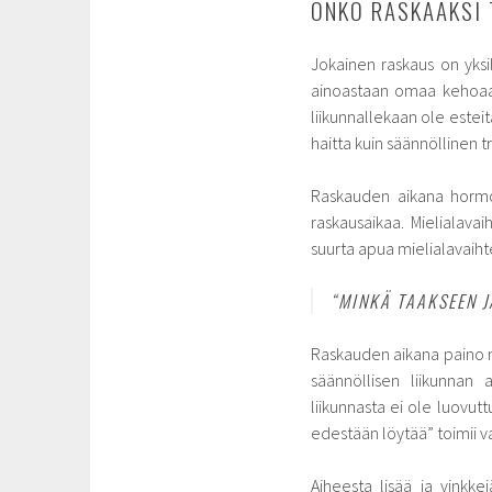
ONKO RASKAAKSI 
Jokainen raskaus on yksi
ainoastaan omaa kehoaan. 
liikunnallekaan ole esteit
haitta kuin säännöllinen t
Raskauden aikana hormon
raskausaikaa. Mielialavai
suurta apua mielialavaihte
“MINKÄ TAAKSEEN J
Raskauden aikana paino 
säännöllisen liikunnan
liikunnasta ei ole luovut
edestään löytää” toimii va
Aiheesta lisää ja vinkkej