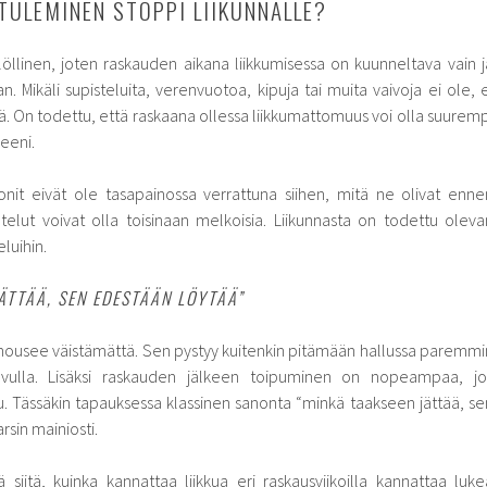
TULEMINEN STOPPI LIIKUNNALLE?
löllinen, joten raskauden aikana liikkumisessa on kuunneltava vain j
Mikäli supisteluita, verenvuotoa, kipuja tai muita vaivoja ei ole, e
ä.
On todettu, että raskaana ollessa liikkumattomuus voi olla suuremp
reeni.
it eivät ole tasapainossa verrattuna siihen, mitä ne olivat enne
htelut voivat olla toisinaan melkoisia. Liikunnasta on todettu oleva
luihin.
ÄTTÄÄ, SEN EDESTÄÄN LÖYTÄÄ”
nousee väistämättä. Sen pystyy kuitenkin pitämään hallussa paremmi
 avulla. Lisäksi raskauden jälkeen toipuminen on nopeampaa, jo
tu. Tässäkin tapauksessa klassinen sanonta “minkä taakseen jättää, se
rsin mainiosti.
ä siitä, kuinka kannattaa liikkua eri raskausviikoilla kannattaa luke