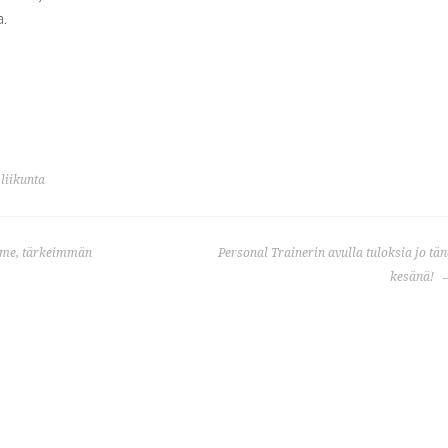
a.
liikunta
mme, tärkeimmän
Personal Trainerin avulla tuloksia jo tä
kesänä!