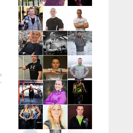
Petteri Avola |
Eveliina
Marianne
Nokia,
Christoforou |
Kankaisto |
Ylöjärvi,
Tampere
Tampere
Tampere
Teemu Ratus |
Mister Fitmaker |
Sami
Tampere
Tampere ja
Timonen |
ympäristökunnat
Kuopio
Piia
Anssi Rönkä |
Nikke
Hartikainen |
Kuopio,
Tuhkanen |
Mikkeli, Juva,
Siilinjärvi
Mikkeli, Juva,
Mäntyharju,
Savonlinna
nä
Pieksämäki
Markus Piispa
Elias Reijonen |
Aku Borenius
| Mikkeli,
Turku,
| Tampereen
Savonlinna,
Pääkaupunkiseutu
ja Turun alue
Juva
ja lähikunnat
Virpi
Anna
Marja
Lautamatti |
Hämäläinen |
Pesonen |
Varsinais-
Turku, Raisio,
Kouvola
Suomi, Turku,
Kaarina
Kaarina,
Raisio,