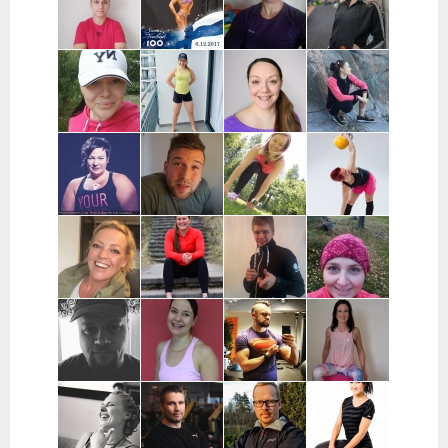
Uusimaa
Turku
Samuli Lätti |
Agnieszka
Anu Keskitalo
Heta Kurko |
Oulu
Jonczyk |
| Oulu
Jyväskylä,
Hämeenlinna
Vaajakoski
Päivi Griffin |
Sinnasport |
Annina Kaija |
Jaana Wuoma
Jyväskylä,
Helsinki,
Helsinki,
| Helsinki,
Muurame,
Espoo, Turku,
Espoo, Vantaa
Espoo, Vantaa
Äänekoski
Raisio,
Naantali
Riikka Harjula
Jani Rantala |
Hanne
Sari Dahlsten
| Tampere,
Turku,
Tuominiemi |
| Pohjanmaa
Nokia
Naantali,
Vantaa,
Raisio
pääkaupunkiseutu
Anette Huila |
Amanda Silver |
Arttu
Katja Kataja |
Turku,
Tuusula,
Pakkanen |
Laitila,
Kaarina,
pääkaupunkiseutu
Kouvola ja
Uusikaupunki,
Raisio,
lähialueet
Mynämäki
Naantali,
Parainen
Janne Mattila
Tiina Ekman |
Tommi Juvenius |
Personal
| Oulu
Tampere,
Pääkaupunkiseutu,
Trainer Rauna
Kangasala,
Etävalmennus
Poutanen |
Pirkanmaa
Tampere,