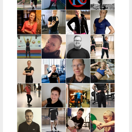
Vantaa,
Kerava
Pekka
Mervi
Nooa Närväinen |
Iina
Kauranen |
Wennerstrand
Pääkaupunkiseutu
Taijonlahti |
Pohjois-
| Helsinki,
Helsinki
Pohjanmaa
Ranska
Kaisa
Essi Malíková
Mari Koponen |
Lotta
Poikajärvi |
| Tampere
Pääkaupunkiseutu
Ahteneva |
Espoo
Järvenpää ja
lähiseutu
Jutta Selin |
Ville Suur-
Antti
Jenni
Pirkanmaa
Inkeroinen |
Kjellman |
Siponen |
Varsinais-
Oulu
Lohja
Suomi
Noora Karme |
Joni
Eeva Beckford
Heidi Ilomäki
Espoo ja
Leppänen |
| Espoo ja
| Sastamala
Helsinki
Pirkanmaa
Leppävaara
Laura Raisio |
Teija Augustin
Kari Timonen
Arttu Kurkela
Kärkölä,
| Varsinais-
| Lohja
| Pohjois-
Hollola, Lahti,
Suomi, Turku
Pohjanmaa
Lammi