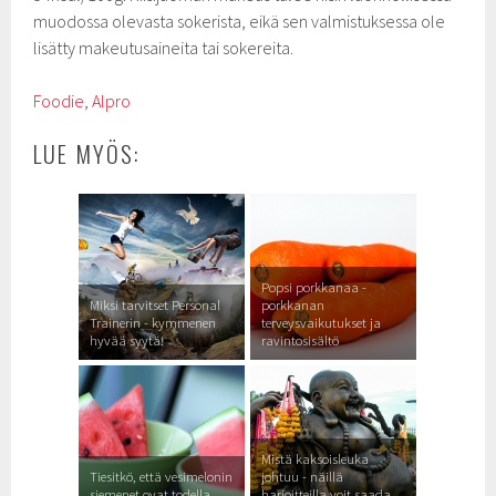
muodossa olevasta sokerista, eikä sen valmistuksessa ole
lisätty makeutusaineita tai sokereita.
Foodie
,
Alpro
LUE MYÖS:
Popsi porkkanaa -
Miksi tarvitset Personal
porkkanan
Trainerin - kymmenen
terveysvaikutukset ja
hyvää syytä!
ravintosisältö
Mistä kaksoisleuka
Tiesitkö, että vesimelonin
johtuu - näillä
siemenet ovat todella
harjoitteilla voit saada