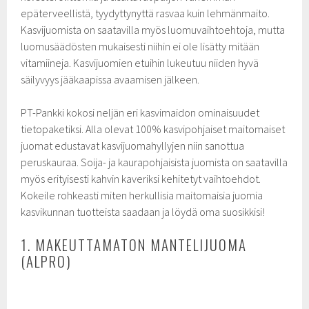
epäterveellistä, tyydyttynyttä rasvaa kuin lehmänmaito.
Kasvijuomista on saatavilla myös luomuvaihtoehtoja, mutta
luomusäädösten mukaisesti niihin ei ole lisätty mitään
vitamiineja. Kasvijuomien etuihin lukeutuu niiden hyvä
säilyvyys jääkaapissa avaamisen jälkeen.
PT-Pankki kokosi neljän eri kasvimaidon ominaisuudet
tietopaketiksi. Alla olevat 100% kasvipohjaiset maitomaiset
juomat edustavat kasvijuomahyllyjen niin sanottua
peruskauraa. Soija- ja kaurapohjaisista juomista on saatavilla
myös erityisesti kahvin kaveriksi kehitetyt vaihtoehdot.
Kokeile rohkeasti miten herkullisia maitomaisia juomia
kasvikunnan tuotteista saadaan ja löydä oma suosikkisi!
1. MAKEUTTAMATON MANTELIJUOMA
(ALPRO)