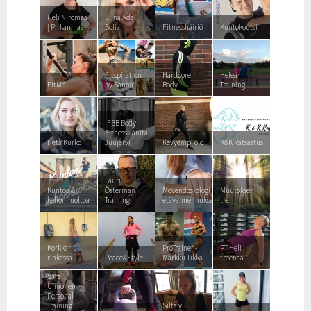
Heli Niromaa
Elina Ada
| Pirkanmaa
Sofia
Fitnesshäiriö
Kuntokoutsi
Fitspiration
Hardcore
Heleä
FitMe
by Sanna
Body
Training
IFBB Body
Fitness Janita
Heta Kurko
Juujärvi
Kevyempi olo
K&K Ratsastus
Lauri
Kuntoa &
Österman
Movendos-blogi
Muutoksen
kehonhuoltoa
Training
etävalmennuksesta
tie
Korkkarit
ProTrainer -
PT Heli
rinkassa
Peace&Style
Márkku Tikka
treenaa
Sara
Uimonen
Personal
Training
Silta yli