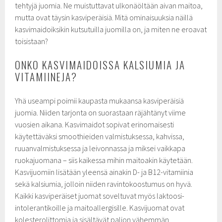
tehtyjä juomia. Ne muistuttavat ulkonäöltään aivan maitoa,
mutta ovat täysin kasviperäisiä. Mitä ominaisuuksia näillä
kasvimaidoiksikin kutsutuilla juomilla on, ja miten ne eroavat
toisistaan?
ONKO KASVIMAIDOISSA KALSIUMIA JA
VITAMIINEJA?
Yhä useampi poimii kaupasta mukaansa kasviperäisiä
juomia. Niiden tarjonta on suorastaan räjähtänyt viime
vuosien aikana. Kasvimaidot sopivat erinomaisesti
käytettäväksi smoothieiden valmistuksessa, kahvissa,
ruuanvalmistuksessa ja leivonnassa ja miksei vaikkapa
ruokajuomana – siis kaikessa mihin maitoakin käytetään.
Kasvijuomiin lisätään yleensä ainakin D- ja B12-vitamiinia
sekä kalsiumia, jolloin niiden ravintokoostumus on hyvä.
Kaikki kasviperäiset juomat soveltuvat myös laktoosi-
intolerantikoille ja maitoallergisille. Kasvijuomat ovat
kolesterolittomia ja sisältävät paljon vähemmän