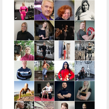
Joni Vuopio |
Luukas Tukia |
Heli Toro |
Tanja Juntunen |
Pääkaupunkiseutu
Helsinki
Riihimäki,
Päijät-Häme ja
Hyvinkää,
Pääkaupunkiseutu
Hausjärvi,
Loppi,
Janakkala
Charlotta
Stefan
Eeva Nuutinen |
Routa
Grönberg |
Westerback |
Pääkaupunkiseutu
Training |
Pääkaupunkiseutu
Pääkaupunkiseutu
ja Muu Suomi
Helsinki ja
Espoo
Jenni Sukko |
Elina Lepistö |
Heidi Soikkeli
Jani Lehtilä |
Oulu
Pirkanmaa
| Tampere
Turku ja etä
Kati Raittinen
Jenna Hakala
Vera
Christin
| Turku, Raisio,
| Turku ja
Leinimaa |
Moritz |
Mynämäki,
Varsinais-
Hyvinkää,
Helsinki,
Masku,
Suomi
Hausjärvi,
Espoo ja
Nousiainen
Riihimäki
Vantaa
Samuli
Janette
Sofia Kuisti-
Jenni Harala |
Huttunen |
Latva-
Rannanjärvi |
Keski-Uusimaa ja
Porvoo ja
Valkama |
Seinäjoki ja
Pääkaupunkiseutu
lähialueet
Tampere ja
etä
lähialueet
Mira Auvinen
Marika Uoti |
Markus
Sanni
| Helsinki
Helsinki ja
Paajala |
Nevalainen |