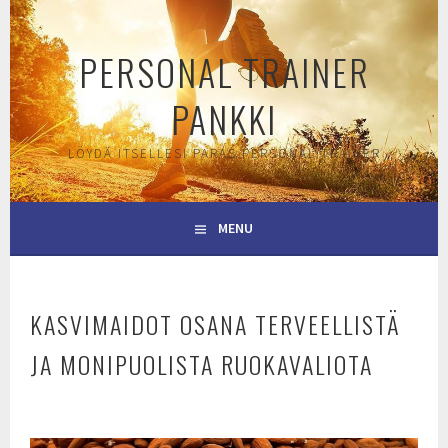
Skip
to
PERSONAL TRAINER
content
PANKKI
LÖYDÄ ITSELLESI PARAS PERSONAL TRAINER
MENU
KASVIMAIDOT OSANA TERVEELLISTÄ
JA MONIPUOLISTA RUOKAVALIOTA