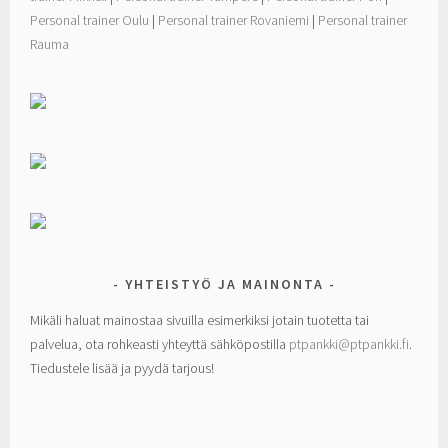
Personal trainer Oulu
|
Personal trainer Rovaniemi
|
Personal trainer
Rauma
YHTEISTYÖ JA MAINONTA
Mikäli haluat mainostaa sivuilla esimerkiksi jotain tuotetta tai
palvelua, ota rohkeasti yhteyttä sähköpostilla
ptpankki@ptpankki.fi
.
Tiedustele lisää ja pyydä tarjous!