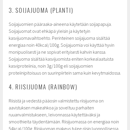
3. SOIJAJUOMA (PLANTI)
Soijajuomien pääraaka-aineena käytetään soijapapuja.
Soijajuomat ovat ehkäpä yleisin ja käytetyin
kasvijuomavaihtoehto. Perinteinen soijajuoma sisältää
energiaa noin 40kcal/100g. Soijajuomia voi käyttää hyvin
monipuolisesti ja ne sopivat erityisesti kahvin kanssa.
Soijajuoma sisältää kasvijuomista eniten korkealaatuista
kasviproteiinia, noin 3g/100g eli soijajuomien
proteiinipitoisuus on suurinpiirtein sama kuin kevytmaidossa.
4. RIISIJUOMA (RAINBOW)
Riisistä ja vedestä pääosin valmistettu riisijuoma on
aavistuksen makeahkoa ja soveltuu parhaiten
ruuanvalmistukseen, leivonnassa käytettäväksi ja
smoothieita täydentämään. Riisijuomassa on energiaa noin
54kcal/100g. Riisijuoman makeus tulee riisin luonnollisessa