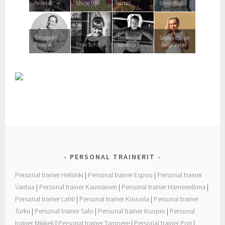
Palvelut
Shape Up
virran
SinnaBlogi
Temppelin
Treenaajan
Sopivuusalue
Emäntä
Time To Fit
käsikirja
- Katja Varjo
PERSONAL TRAINERIT
Personal trainer Helsinki
|
Personal trainer Espoo
|
Personal trainer
Vantaa
|
Personal trainer Kauniainen
|
Personal trainer Hämeenlinna
|
Personal trainer Lahti
|
Personal trainer Kouvola
|
Personal trainer
Turku
|
Personal trainer Salo
|
Personal trainer Kuopio
|
Personal
trainer Mikkeli
|
Personal trainer Tampere
|
Personal trainer Pori
|