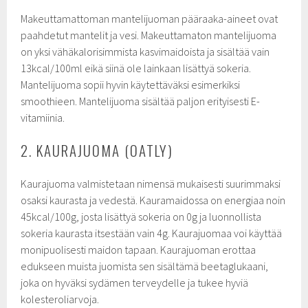
Makeuttamattoman mantelijuoman pääraaka-aineet ovat
paahdetut mantelit ja vesi. Makeuttamaton mantelijuoma
on yksi vähäkalorisimmista kasvimaidoista ja sisältää vain
13kcal/100ml eikä siinä ole lainkaan lisättyä sokeria.
Mantelijuoma sopii hyvin käytettäväksi esimerkiksi
smoothieen. Mantelijuoma sisältää paljon erityisesti E-
vitamiinia.
2. KAURAJUOMA (OATLY)
Kaurajuoma valmistetaan nimensä mukaisesti suurimmaksi
osaksi kaurasta ja vedestä. Kauramaidossa on energiaa noin
45kcal/100g, josta lisättyä sokeria on 0g ja luonnollista
sokeria kaurasta itsestään vain 4g. Kaurajuomaa voi käyttää
monipuolisesti maidon tapaan. Kaurajuoman erottaa
edukseen muista juomista sen sisältämä beetaglukaani,
joka on hyväksi sydämen terveydelle ja tukee hyviä
kolesteroliarvoja.