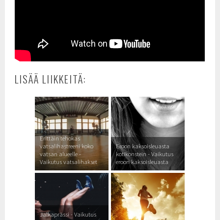
LISÄÄ LIIKKEITÄ:
Erittäin tehokas
vatsalihastreeni koko
Eroon kaksoisleuasta
vatsan alueelle -
kotikonstein - Vaikutus
Vaikutus vatsalihakset
eroon kaksoisleuasta
Jalkaprässi - Vaikutus