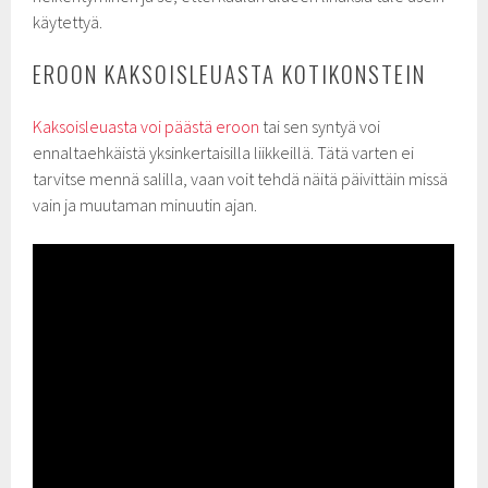
käytettyä.
EROON KAKSOISLEUASTA KOTIKONSTEIN
Kaksoisleuasta voi päästä eroon
tai sen syntyä voi
ennaltaehkäistä yksinkertaisilla liikkeillä. Tätä varten ei
tarvitse mennä salilla, vaan voit tehdä näitä päivittäin missä
vain ja muutaman minuutin ajan.