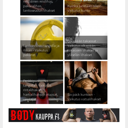
nelipäinen reisilihas,
pakaralihas,
Kuinka juostaan oikein -
lantioseudun lihakset
Vaikutus kunto
Olkapään takaosat -
Lantionnosto tangolla ja
Vaikutus olkapään
ilman - Vaikutus
takaosien lihakset ja
pakarat
yläselän lihakset
Penkkipunnerrus
tangolla - Vaikutus
rintalihakset,
hartialihaksien etuosat,
Six pack kuntoon -
ojentajat
Vaikutus vatsalihakset