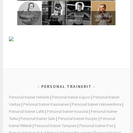
Temppelin
Treenaajan
Sopivuusalue
Emäntä
Time To Fit
käsikirja
- Katja Varjo
PERSONAL TRAINERIT
Personal trainer Helsinki
|
Personal trainer Espoo
|
Personal trainer
Vantaa
|
Personal trainer Kauniainen
|
Personal trainer Hämeenlinna
|
Personal trainer Lahti
|
Personal trainer Kouvola
|
Personal trainer
Turku
|
Personal trainer Salo
|
Personal trainer Kuopio
|
Personal
trainer Mikkeli
|
Personal trainer Tampere
|
Personal trainer Pori
|
Personal trainer Oulu
|
Personal trainer Rovaniemi
|
Personal trainer