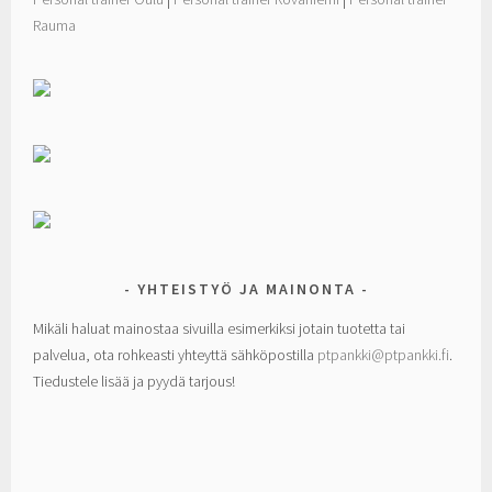
Rauma
YHTEISTYÖ JA MAINONTA
Mikäli haluat mainostaa sivuilla esimerkiksi jotain tuotetta tai
palvelua, ota rohkeasti yhteyttä sähköpostilla
ptpankki@ptpankki.fi
.
Tiedustele lisää ja pyydä tarjous!