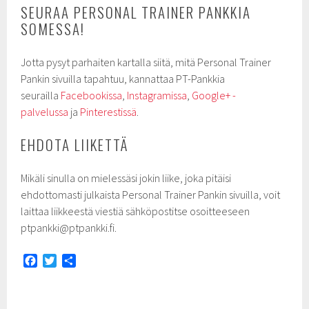
SEURAA PERSONAL TRAINER PANKKIA
SOMESSA!
Jotta pysyt parhaiten kartalla siitä, mitä Personal Trainer
Pankin sivuilla tapahtuu, kannattaa PT-Pankkia
seurailla
Facebookissa
,
Instagramissa
,
Google+ -
palvelussa
ja
Pinterestissä
.
EHDOTA LIIKETTÄ
Mikäli sinulla on mielessäsi jokin liike, joka pitäisi
ehdottomasti julkaista Personal Trainer Pankin sivuilla, voit
laittaa liikkeestä viestiä sähköpostitse osoitteeseen
ptpankki@ptpankki.fi.
F
T
S
a
w
h
c
i
a
e
t
r