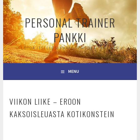
Skip
to
PERSONAL TRAINER
content
PANKKI
LÖYDÄ ITSELLESI PARAS PERSONAL TRAINER
MENU
VIIKON LIIKE – EROON
KAKSOISLEUASTA KOTIKONSTEIN