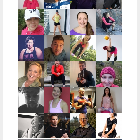
Samuli Lätti |
Agnieszka
Anu Keskitalo
Heta Kurko |
Oulu
Jonczyk |
| Oulu
Jyväskylä,
Hämeenlinna
Vaajakoski
Päivi Griffin |
Sinnasport |
Annina Kaija |
Jaana Wuoma
Jyväskylä,
Helsinki,
Helsinki,
| Helsinki,
Muurame,
Espoo, Turku,
Espoo, Vantaa
Espoo, Vantaa
Äänekoski
Raisio,
Naantali
Riikka Harjula
Jani Rantala |
Hanne
Sari Dahlsten
| Tampere,
Turku,
Tuominiemi |
| Pohjanmaa
Nokia
Naantali,
Vantaa,
Raisio
pääkaupunkiseutu
Anette Huila |
Amanda Silver |
Arttu
Katja Kataja |
Turku,
Tuusula,
Pakkanen |
Laitila,
Kaarina,
pääkaupunkiseutu
Kouvola ja
Uusikaupunki,
Raisio,
lähialueet
Mynämäki
Naantali,
Parainen
Janne Mattila
Tiina Ekman |
Tommi Juvenius |
Personal
| Oulu
Tampere,
Pääkaupunkiseutu,
Trainer Rauna
Kangasala,
Etävalmennus
Poutanen |
Pirkanmaa
Tampere,
Nokia,
Ylöjärvi,