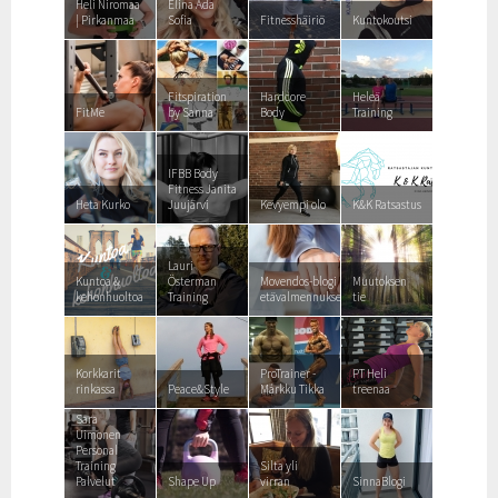
Heli Niromaa
Elina Ada
| Pirkanmaa
Sofia
Fitnesshäiriö
Kuntokoutsi
Fitspiration
Hardcore
Heleä
FitMe
by Sanna
Body
Training
IFBB Body
Fitness Janita
Heta Kurko
Juujärvi
Kevyempi olo
K&K Ratsastus
Lauri
Kuntoa &
Österman
Movendos-blogi
Muutoksen
kehonhuoltoa
Training
etävalmennuksesta
tie
Korkkarit
ProTrainer -
PT Heli
rinkassa
Peace&Style
Márkku Tikka
treenaa
Sara
Uimonen
Personal
Training
Silta yli
Palvelut
Shape Up
virran
SinnaBlogi