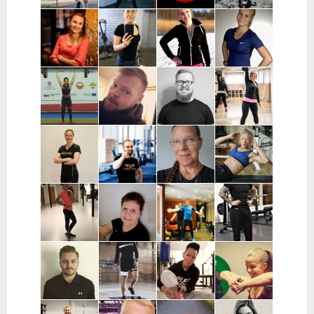
Kerava
Pekka
Mervi
Nooa Närväinen |
Iina
Kauranen |
Wennerstrand
Pääkaupunkiseutu
Taijonlahti |
Pohjois-
| Helsinki,
Helsinki
Pohjanmaa
Ranska
Kaisa
Essi Malíková
Mari Koponen |
Lotta
Poikajärvi |
| Tampere
Pääkaupunkiseutu
Ahteneva |
Espoo
Järvenpää ja
lähiseutu
Jutta Selin |
Ville Suur-
Antti
Jenni
Pirkanmaa
Inkeroinen |
Kjellman |
Siponen |
Varsinais-
Oulu
Lohja
Suomi
Noora Karme |
Joni
Eeva Beckford
Heidi Ilomäki
Espoo ja
Leppänen |
| Espoo ja
| Sastamala
Helsinki
Pirkanmaa
Leppävaara
Laura Raisio |
Teija Augustin
Kari Timonen
Arttu Kurkela
Kärkölä,
| Varsinais-
| Lohja
| Pohjois-
Hollola, Lahti,
Suomi, Turku
Pohjanmaa
Lammi
Joni Vuopio |
Luukas Tukia |
Heli Toro |
Tanja Juntunen |