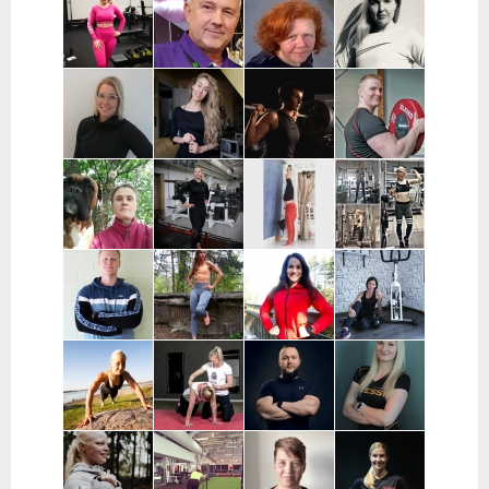
Pääkaupunkiseutu
Helsinki
Riihimäki,
Päijät-Häme ja
Hyvinkää,
Pääkaupunkiseutu
Hausjärvi,
Loppi,
Janakkala
Charlotta
Stefan
Eeva Nuutinen |
Routa
Grönberg |
Westerback |
Pääkaupunkiseutu
Training |
Pääkaupunkiseutu
Pääkaupunkiseutu
ja Muu Suomi
Helsinki ja
Espoo
Jenni Sukko |
Elina Lepistö |
Heidi Soikkeli
Jani Lehtilä |
Oulu
Pirkanmaa
| Tampere
Turku ja etä
Kati Raittinen
Jenna Hakala
Vera
Christin
| Turku, Raisio,
| Turku ja
Leinimaa |
Moritz |
Mynämäki,
Varsinais-
Hyvinkää,
Helsinki,
Masku,
Suomi
Hausjärvi,
Espoo ja
Nousiainen
Riihimäki
Vantaa
Samuli
Janette
Sofia Kuisti-
Jenni Harala |
Huttunen |
Latva-
Rannanjärvi |
Keski-Uusimaa ja
Porvoo ja
Valkama |
Seinäjoki ja
Pääkaupunkiseutu
lähialueet
Tampere ja
etä
lähialueet
Mira Auvinen
Marika Uoti |
Markus
Sanni
| Helsinki
Helsinki ja
Paajala |
Nevalainen |
Vantaa
Helsinki,
Ylöjärvi