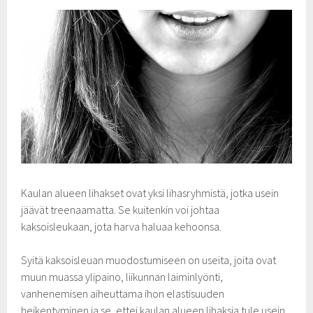
Kaulan alueen lihakset ovat yksi lihasryhmistä, jotka usein
jäävät treenaamatta. Se kuitenkin voi johtaa
kaksoisleukaan, jota harva haluaa kehoonsa.
Syitä kaksoisleuan muodostumiseen on useita, joita ovat
muun muassa ylipaino, liikunnan laiminlyönti,
vanhenemisen aiheuttama ihon elastisuuden
heikentyminen ja se, ettei kaulan alueen lihaksia tule usein