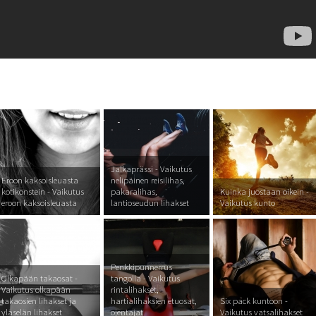
Jalkaprässi - Vaikutus
Eroon kaksoisleuasta
nelipäinen reisilihas,
kotikonstein - Vaikutus
pakaralihas,
Kuinka juostaan oikein -
eroon kaksoisleuasta
lantioseudun lihakset
Vaikutus kunto
Penkkipunnerrus
Olkapään takaosat -
tangolla - Vaikutus
Vaikutus olkapään
rintalihakset,
takaosien lihakset ja
hartialihaksien etuosat,
Six pack kuntoon -
yläselän lihakset
ojentajat
Vaikutus vatsalihakset