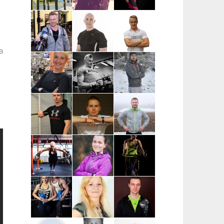
Petteri Avola |
Eveliina
Marianne
Nokia,
Christoforou |
Kankaisto |
Ylöjärvi,
Tampere
Tampere
Tampere
a
Teemu Ratus |
Mister Fitmaker |
Sami
Tampere
Tampere ja
Timonen |
ympäristökunnat
Kuopio
Piia
Anssi Rönkä |
Nikke
Hartikainen |
Kuopio,
Tuhkanen |
Mikkeli, Juva,
Siilinjärvi
Mikkeli, Juva,
Mäntyharju,
Savonlinna
Pieksämäki
Markus Piispa
Elias Reijonen |
Aku Borenius
| Mikkeli,
Turku,
| Tampereen
Savonlinna,
Pääkaupunkiseutu
ja Turun alue
Juva
ja lähikunnat
Virpi
Anna
Marja
Lautamatti |
Hämäläinen |
Pesonen |
Varsinais-
Turku, Raisio,
Kouvola
Suomi, Turku,
Kaarina
Kaarina,
Raisio,