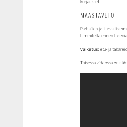
korjaukset.
MAASTAVETO
Parhaiten ja turvallisimm
lämmitellä ennen treeniä 
Vaikutus:
etu- ja takareid
Toisessa videossa on näht