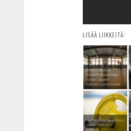
LISÄÄ LIIKKEITÄ:
Erittäin tehokas
vatsalihastreeni koko
vatsan alueelle -
Vaikutus vatsalihakset
Lantionnosto tangolla ja
ilman - Vaikutus
pakarat