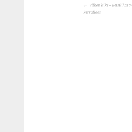
POST
Viikon liike – Reisilihastr
NAVIGATION
kerrallaan