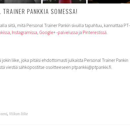
 TRAINER PANKKIA SOMESSA!
alla siitä, mitä Personal Trainer Pankin sivuilla tapahtuu, kannattaa PT-
kissa
,
Instagramissa
,
Google+ -palvelussa
ja
Pinterestissä
.
i jokin liike, joka pitäisi ehdottomasti julkaista Personal Trainer Pankin
kkeestä viestiä sähköpostitse osoitteeseen ptpankki@ptpankki.fi.
reeni
,
Viikon liike