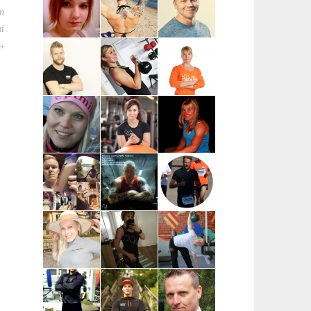
| Helsinki,
Helsinki,
Salo, Paimio,
kantakaupunki
pääkaupunkiseutu
Kaarina,
on
Turku, Raisio
ai
Anna-Mari Löf
Susanna
Vesa-Matti
| Salo
Ingves |
Vehkaperä |
Raasepori
Oulu
Taneli
Kata Pulkka |
Marika
Leppänen |
Pääkaupunkiseutu
Koskela-
Turku ja
Kontu |
lähikunnat
Pohjois-
Pohjanmaa
Miia
Sara Uimonen |
Miranda Tirri |
Numminen |
Pääkaupunkiseutu
Koko Suomi ja
Keuruu
ulkomaat,
verkkovalmennus
Mikael Mentu
Miikka
Wille
| Helsinki
Heikkinen |
Wahlberg |
Itä-Suomi
Helsinki
Katja Varjo |
Marja-Liisa
Mikael
Raisio
Ylipahkala |
Pihlajamaa |
Oulu,
Turun alue
Kempele,