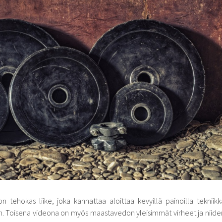
 tehokas liike, joka kannattaa aloittaa kevyillä painoilla tekniikk
en. Toisena videona on myös maastavedon yleisimmät virheet ja niide