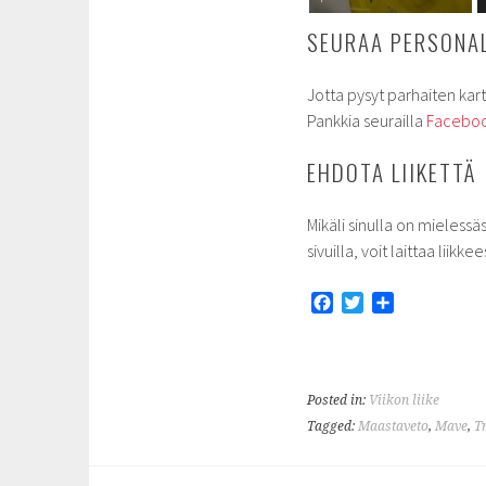
SEURAA PERSONAL
Jotta pysyt parhaiten kart
Pankkia seurailla
Faceboo
EHDOTA LIIKETTÄ
Mikäli sinulla on mielessäs
sivuilla, voit laittaa lii
F
T
S
a
w
h
c
i
a
e
t
r
b
t
e
Posted in:
Viikon liike
o
e
Tagged:
Maastaveto
,
Mave
,
T
o
r
k