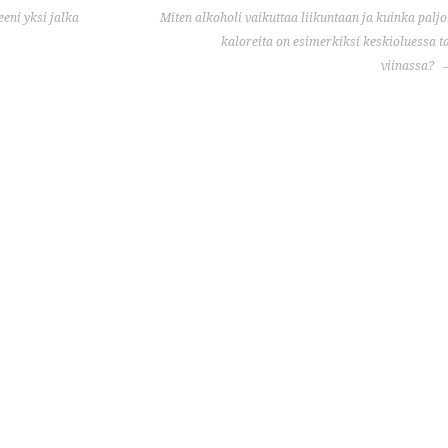
eeni yksi jalka
Miten alkoholi vaikuttaa liikuntaan ja kuinka palj
kaloreita on esimerkiksi keskioluessa t
viinassa?