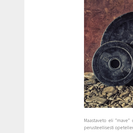
Maastaveto eli “mave” on
perusteellisesti opetell