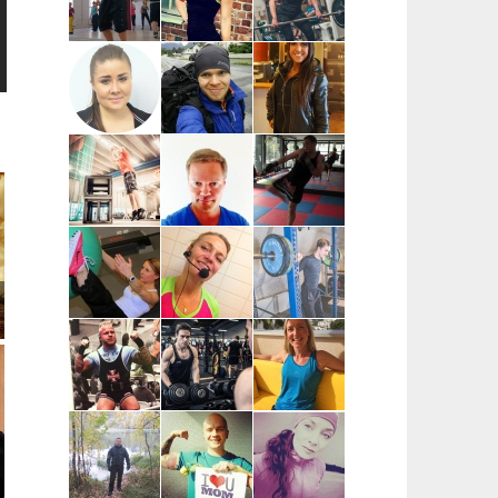
Pia Mäensivu
Niina
Voima-Katja |
| Uusimaa
Nevalainen |
Pääkaupunkiseutu,
Uusimaa,
Etävalmennus
Hyvinkää
Mari Reijonen
Jyri
Katarina
| Espoo,
Heiskanen |
Tapaninmäki |
Helsinki,
Helsinki
Uusimaa,
Vantaa
Kerava (kysy
myös muita)
Ilkka Häggman |
Juha Simola |
Esa Tirkkonen
Pääkaupunkiseutu
Uusimaa
| Helsinki,
Espoo,
Vantaa,
Kauniainen
Meri Saarinen
Pia Lindén-Linna |
Ville Siukkola
| Helsinki
Pääkaupunkiseutu
| Tampere,
(Arabia ja Itä-
Pirkkala,
ja Pohjois-
Kangasala
Helsinki)
Jani
Joonas Hautamäki
Elina
Suopanki |
| Vantaa,
Silverang |
Rovaniemi,
pääkaupunkiseutu
Espoo,
Lappi
Helsinki,
Kauniainen,