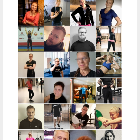
Pekka
Mervi
Nooa Närväinen |
Iina
Kauranen |
Wennerstrand
Pääkaupunkiseutu
Taijonlahti |
Pohjois-
| Helsinki,
Helsinki
Pohjanmaa
Ranska
Kaisa
Essi Malíková
Mari Koponen |
Lotta
Poikajärvi |
| Tampere
Pääkaupunkiseutu
Ahteneva |
Espoo
Järvenpää ja
lähiseutu
Jutta Selin |
Ville Suur-
Antti
Jenni
Pirkanmaa
Inkeroinen |
Kjellman |
Siponen |
Varsinais-
Oulu
Lohja
Suomi
Noora Karme |
Joni
Eeva Beckford
Heidi Ilomäki
Espoo ja
Leppänen |
| Espoo ja
| Sastamala
Helsinki
Pirkanmaa
Leppävaara
Laura Raisio |
Teija Augustin
Kari Timonen
Arttu Kurkela
Kärkölä,
| Varsinais-
| Lohja
| Pohjois-
Hollola, Lahti,
Suomi, Turku
Pohjanmaa
Lammi
Joni Vuopio |
Luukas Tukia |
Heli Toro |
Tanja Juntunen |
Pääkaupunkiseutu
Helsinki
Riihimäki,
Päijät-Häme ja