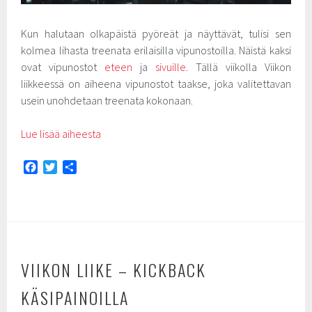
Kun halutaan olkapäistä pyöreät ja näyttävät, tulisi sen
kolmea lihasta treenata erilaisilla vipunostoilla. Näistä kaksi
ovat vipunostot
eteen
ja
sivuille
. Tällä viikolla Viikon
liikkeessä on aiheena vipunostot taakse, joka valitettavan
usein unohdetaan treenata kokonaan.
Lue lisää aiheesta
F
T
S
a
w
h
c
i
a
e
t
r
b
t
e
o
e
o
r
VIIKON LIIKE – KICKBACK
k
KÄSIPAINOILLA