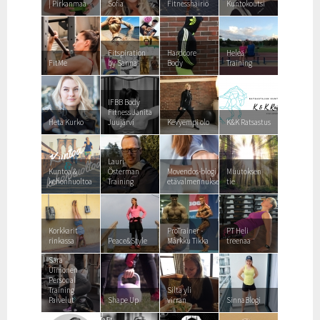
| Pirkanmaa
Sofia
Fitnesshäiriö
Kuntokoutsi
Fitspiration
Hardcore
Heleä
FitMe
by Sanna
Body
Training
IFBB Body
Fitness Janita
Heta Kurko
Juujärvi
Kevyempi olo
K&K Ratsastus
Lauri
Kuntoa &
Österman
Movendos-blogi
Muutoksen
kehonhuoltoa
Training
etävalmennuksesta
tie
Korkkarit
ProTrainer -
PT Heli
rinkassa
Peace&Style
Márkku Tikka
treenaa
Sara
Uimonen
Personal
Training
Silta yli
Palvelut
Shape Up
virran
SinnaBlogi