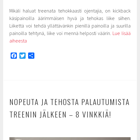
Mikäli haluat treenata tehokkaasti ojentajia, on kickback
käsipainoilla äärimmäisen hyvä ja tehokas liike siihen.
Liikettä voi tehdä yllättävänkin pienillä painoilla ja suurilla
painoilla tehtynä, liike voi mennä helposti väärin.
Lue lisää
aiheesta
F
T
S
a
w
h
c
i
a
e
t
r
b
t
e
o
e
o
r
NOPEUTA JA TEHOSTA PALAUTUMISTA
k
TREENIN JÄLKEEN – 8 VINKKIÄ!