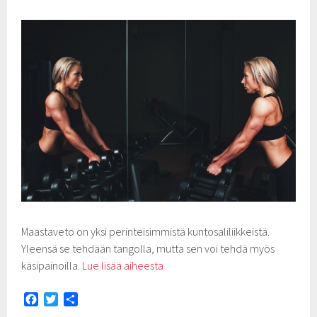
Maastaveto on yksi perinteisimmistä kuntosaliliikkeistä.
Yleensä se tehdään tangolla, mutta sen voi tehdä myös
käsipainoilla.
Lue lisää aiheesta
F
T
S
a
w
h