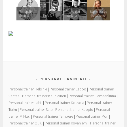
Temppelin
Treenaajan
Sopivuusalue
Emäntä
Time To Fit
käsikirja
- Katja Varjo
PERSONAL TRAINERIT
Personal trainer Helsinki
|
Personal trainer Espoo
|
Personal trainer
Vantaa
|
Personal trainer Kauniainen
|
Personal trainer Hämeenlinna
|
Personal trainer Lahti
|
Personal trainer Kouvola
|
Personal trainer
Turku
|
Personal trainer Salo
|
Personal trainer Kuopio
|
Personal
trainer Mikkeli
|
Personal trainer Tampere
|
Personal trainer Pori
|
Personal trainer Oulu
|
Personal trainer Rovaniemi
|
Personal trainer