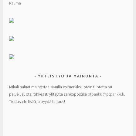
Rauma
YHTEISTYÖ JA MAINONTA
Mikäli haluat mainostaa sivuilla esimerkiksi jotain tuotetta tai
palvelua, ota rohkeasti yhteyttä sähköpostilla
ptpankki@ptpankki.fi
.
Tiedustele lisää ja pyydä tarjous!