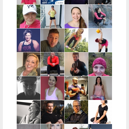
Samuli Lätti |
Agnieszka
Anu Keskitalo
Heta Kurko |
Oulu
Jonczyk |
| Oulu
Jyväskylä,
Hämeenlinna
Vaajakoski
Päivi Griffin |
Sinnasport |
Annina Kaija |
Jaana Wuoma
Jyväskylä,
Helsinki,
Helsinki,
| Helsinki,
Muurame,
Espoo, Turku,
Espoo, Vantaa
Espoo, Vantaa
Äänekoski
Raisio,
Naantali
Riikka Harjula
Jani Rantala |
Hanne
Sari Dahlsten
| Tampere,
Turku,
Tuominiemi |
| Pohjanmaa
Nokia
Naantali,
Vantaa,
Raisio
pääkaupunkiseutu
Anette Huila |
Amanda Silver |
Arttu
Katja Kataja |
Turku,
Tuusula,
Pakkanen |
Laitila,
Kaarina,
pääkaupunkiseutu
Kouvola ja
Uusikaupunki,
Raisio,
lähialueet
Mynämäki
Naantali,
Parainen
Janne Mattila
Tiina Ekman |
Tommi Juvenius |
Personal
| Oulu
Tampere,
Pääkaupunkiseutu,
Trainer Rauna
Kangasala,
Etävalmennus
Poutanen |
Pirkanmaa
Tampere,
Nokia,
Ylöjärvi,
Supermutsi
Eetu Peltola |
Lauri
Heidi Teitto |