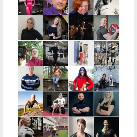
Hyvinkää,
Pääkaupunkiseutu
Hausjärvi,
Loppi,
Janakkala
Charlotta
Stefan
Eeva Nuutinen |
Routa
Grönberg |
Westerback |
Pääkaupunkiseutu
Training |
Pääkaupunkiseutu
Pääkaupunkiseutu
ja Muu Suomi
Helsinki ja
Espoo
Jenni Sukko |
Elina Lepistö |
Heidi Soikkeli
Jani Lehtilä |
Oulu
Pirkanmaa
| Tampere
Turku ja etä
Kati Raittinen
Jenna Hakala
Vera
Christin
| Turku, Raisio,
| Turku ja
Leinimaa |
Moritz |
Mynämäki,
Varsinais-
Hyvinkää,
Helsinki,
Masku,
Suomi
Hausjärvi,
Espoo ja
Nousiainen
Riihimäki
Vantaa
Samuli
Janette
Sofia Kuisti-
Jenni Harala |
Huttunen |
Latva-
Rannanjärvi |
Keski-Uusimaa ja
Porvoo ja
Valkama |
Seinäjoki ja
Pääkaupunkiseutu
lähialueet
Tampere ja
etä
lähialueet
Mira Auvinen
Marika Uoti |
Markus
Sanni
| Helsinki
Helsinki ja
Paajala |
Nevalainen |
Vantaa
Helsinki,
Ylöjärvi
Espoo ja