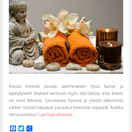
Kovaa treeniä seuraa äärimmäisen hyvä tunne ja
kipeytyneet lihakset kertovat myös sitä faktaa, että treeni
on ollut tehokas. Seuraavaa treeniä ja yleistä liikkumista
varten monet haluavat palautua treenistä nopeasti. Kuinka
tämä onnistuu?
Lue lisää aiheesta
F
T
S