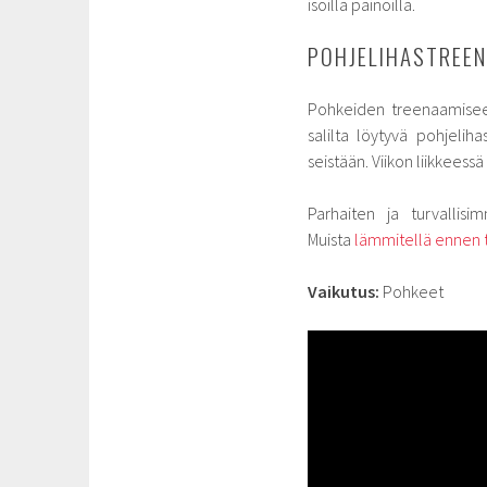
isoilla painoilla.
POHJELIHASTREEN
Pohkeiden treenaamiseen
salilta löytyvä pohjeliha
seistään. Viikon liikkeess
Parhaiten ja turvallisi
Muista
lämmitellä ennen t
Vaikutus:
Pohkeet