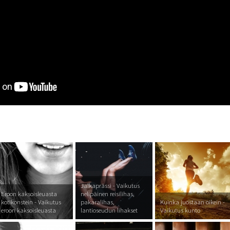
Jalkaprässi - Vaikutus
Eroon kaksoisleuasta
nelipäinen reisilihas,
kotikonstein - Vaikutus
pakaralihas,
Kuinka juostaan oikein -
eroon kaksoisleuasta
lantioseudun lihakset
Vaikutus kunto