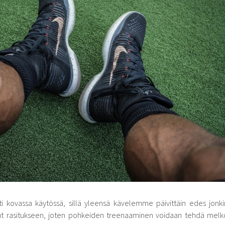
ti kovassa käytössä, sillä yleensä kävelemme päivittäin edes jonki
unut rasitukseen, joten pohkeiden treenaaminen voidaan tehdä melk