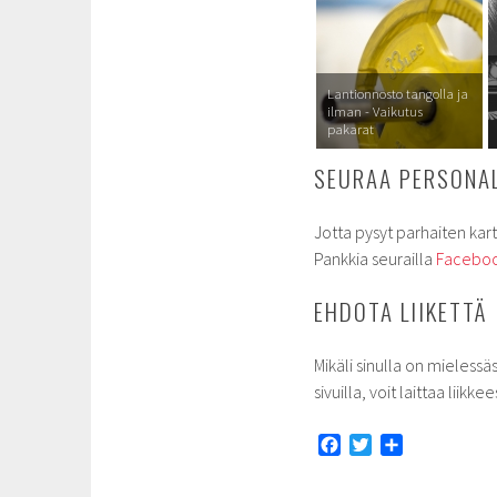
Lantionnosto tangolla ja
ilman - Vaikutus
pakarat
SEURAA PERSONAL
Jotta pysyt parhaiten kart
Pankkia seurailla
Faceboo
EHDOTA LIIKETTÄ
Mikäli sinulla on mielessäs
sivuilla, voit laittaa lii
F
T
S
a
w
h
c
i
a