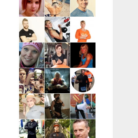
| Helsinki,
Helsinki,
Salo, Paimio,
kantakaupunki
pääkaupunkiseutu
Kaarina,
Turku, Raisio
Anna-Mari Löf
Susanna
Vesa-Matti
| Salo
Ingves |
Vehkaperä |
Raasepori
Oulu
Taneli
Kata Pulkka |
Marika
Leppänen |
Pääkaupunkiseutu
Koskela-
Turku ja
Kontu |
lähikunnat
Pohjois-
Pohjanmaa
Miia
Sara Uimonen |
Miranda Tirri |
Numminen |
Pääkaupunkiseutu
Koko Suomi ja
Keuruu
ulkomaat,
verkkovalmennus
Mikael Mentu
Miikka
Wille
| Helsinki
Heikkinen |
Wahlberg |
Itä-Suomi
Helsinki
Katja Varjo |
Marja-Liisa
Mikael
Raisio
Ylipahkala |
Pihlajamaa |
Oulu,
Turun alue
Kempele,