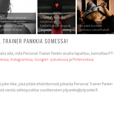
Penkkipunnerrus
Olkapään takaosat -
tangolla - Vaikutus
Vaikutus olkapään
rintalihakset,
takaosien lihakset ja
hartialihaksien etuosat,
Six pack kuntoon -
yläselän lihakset
ojentajat
Vaikutus vatsalihakset
 TRAINER PANKKIA SOMESSA!
alla siitä, mitä Personal Trainer Pankin sivuilla tapahtuu, kannattaa PT-
kissa
,
Instagramissa
,
Google+ -palvelussa
ja
Pinterestissä
.
i jokin liike, joka pitäisi ehdottomasti julkaista Personal Trainer Pankin
kkeestä viestiä sähköpostitse osoitteeseen ptpankki@ptpankki.fi.