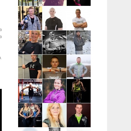
Petteri Avola |
Eveliina
Marianne
Nokia,
Christoforou |
Kankaisto |
Ylöjärvi,
Tampere
Tampere
Tampere
a
Teemu Ratus |
Mister Fitmaker |
Sami
a
Tampere
Tampere ja
Timonen |
ympäristökunnat
Kuopio
.
Piia
Anssi Rönkä |
Nikke
Hartikainen |
Kuopio,
Tuhkanen |
Mikkeli, Juva,
Siilinjärvi
Mikkeli, Juva,
Mäntyharju,
Savonlinna
Pieksämäki
Markus Piispa
Elias Reijonen |
Aku Borenius
| Mikkeli,
Turku,
| Tampereen
Savonlinna,
Pääkaupunkiseutu
ja Turun alue
Juva
ja lähikunnat
Virpi
Anna
Marja
Lautamatti |
Hämäläinen |
Pesonen |
Varsinais-
Turku, Raisio,
Kouvola
Suomi, Turku,
Kaarina
Kaarina,
Raisio,