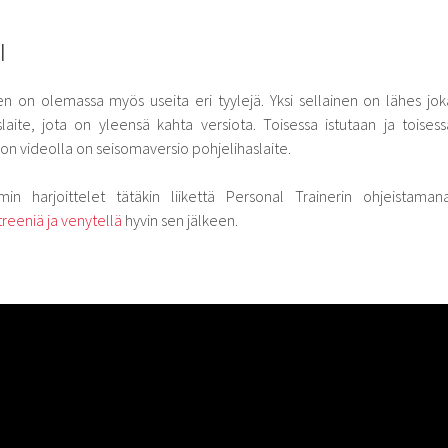
I
 on olemassa myös useita eri tyylejä. Yksi sellainen on lähes jok
slaite, jota on yleensä kahta versiota. Toisessa istutaan ja toisess
ä on videolla on seisomaversio pohjelihaslaite.
mmin harjoittelet tätäkin liikettä Personal Trainerin ohjeistamana
reeniä ja venytellä
hyvin sen jälkeen.