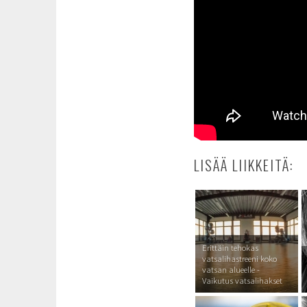
LISÄÄ LIIKKEITÄ:
Erittäin tehokas
vatsalihastreeni koko
vatsan alueelle -
Vaikutus vatsalihakset