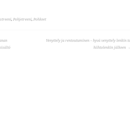
streeni
,
Pohjetreeni
,
Pohkeet
anan
Venyttely ja rentoutuminen – hyvä venyttely lenkin t
sisältö
hiihtolenkin jälkeen