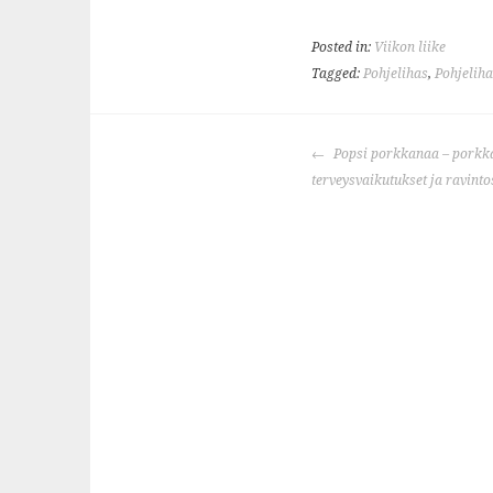
e
t
r
b
t
e
Posted in:
Viikon liike
o
e
Tagged:
Pohjelihas
,
Pohjeliha
o
r
k
POST
Popsi porkkanaa – porkk
NAVIGATION
terveysvaikutukset ja ravinto