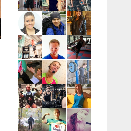
Pia Mäensivu
Niina
Voima-Katja |
| Uusimaa
Nevalainen |
Pääkaupunkiseutu,
Uusimaa,
Etävalmennus
Hyvinkää
Mari Reijonen
Jyri
Katarina
| Espoo,
Heiskanen |
Tapaninmäki |
Helsinki,
Helsinki
Uusimaa,
Vantaa
Kerava (kysy
myös muita)
Ilkka Häggman |
Juha Simola |
Esa Tirkkonen
Pääkaupunkiseutu
Uusimaa
| Helsinki,
Espoo,
Vantaa,
Kauniainen
Meri Saarinen
Pia Lindén-Linna |
Ville Siukkola
| Helsinki
Pääkaupunkiseutu
| Tampere,
(Arabia ja Itä-
Pirkkala,
ja Pohjois-
Kangasala
Helsinki)
Jani
Joonas Hautamäki
Elina
Suopanki |
| Vantaa,
Silverang |
Rovaniemi,
pääkaupunkiseutu
Espoo,
Lappi
Helsinki,
Kauniainen,