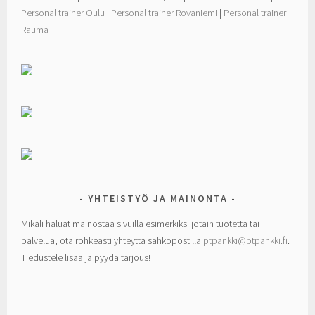
Personal trainer Oulu
|
Personal trainer Rovaniemi
|
Personal trainer
Rauma
YHTEISTYÖ JA MAINONTA
Mikäli haluat mainostaa sivuilla esimerkiksi jotain tuotetta tai
palvelua, ota rohkeasti yhteyttä sähköpostilla
ptpankki@ptpankki.fi
.
Tiedustele lisää ja pyydä tarjous!