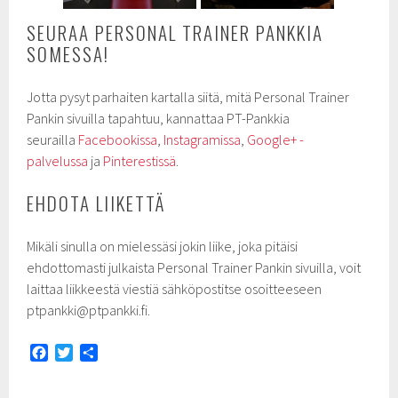
SEURAA PERSONAL TRAINER PANKKIA
SOMESSA!
Jotta pysyt parhaiten kartalla siitä, mitä Personal Trainer
Pankin sivuilla tapahtuu, kannattaa PT-Pankkia
seurailla
Facebookissa
,
Instagramissa
,
Google+ -
palvelussa
ja
Pinterestissä
.
EHDOTA LIIKETTÄ
Mikäli sinulla on mielessäsi jokin liike, joka pitäisi
ehdottomasti julkaista Personal Trainer Pankin sivuilla, voit
laittaa liikkeestä viestiä sähköpostitse osoitteeseen
ptpankki@ptpankki.fi.
F
T
S
a
w
h
c
i
a