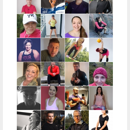
Uusimaa
Turku
Samuli Lätti |
Agnieszka
Anu Keskitalo
Heta Kurko |
Oulu
Jonczyk |
| Oulu
Jyväskylä,
Hämeenlinna
Vaajakoski
Päivi Griffin |
Sinnasport |
Annina Kaija |
Jaana Wuoma
Jyväskylä,
Helsinki,
Helsinki,
| Helsinki,
Muurame,
Espoo, Turku,
Espoo, Vantaa
Espoo, Vantaa
Äänekoski
Raisio,
Naantali
Riikka Harjula
Jani Rantala |
Hanne
Sari Dahlsten
| Tampere,
Turku,
Tuominiemi |
| Pohjanmaa
Nokia
Naantali,
Vantaa,
Raisio
pääkaupunkiseutu
Anette Huila |
Amanda Silver |
Arttu
Katja Kataja |
Turku,
Tuusula,
Pakkanen |
Laitila,
Kaarina,
pääkaupunkiseutu
Kouvola ja
Uusikaupunki,
Raisio,
lähialueet
Mynämäki
Naantali,
Parainen
Janne Mattila
Tiina Ekman |
Tommi Juvenius |
Personal
| Oulu
Tampere,
Pääkaupunkiseutu,
Trainer Rauna
Kangasala,
Etävalmennus
Poutanen |
Pirkanmaa
Tampere,