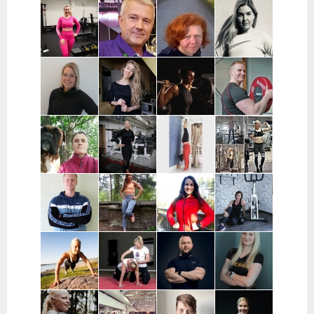
Joni Vuopio |
Luukas Tukia |
Heli Toro |
Tanja Juntunen |
Pääkaupunkiseutu
Helsinki
Riihimäki,
Päijät-Häme ja
Hyvinkää,
Pääkaupunkiseutu
Hausjärvi,
Loppi,
Janakkala
Charlotta
Stefan
Eeva Nuutinen |
Routa
Grönberg |
Westerback |
Pääkaupunkiseutu
Training |
Pääkaupunkiseutu
Pääkaupunkiseutu
ja Muu Suomi
Helsinki ja
Espoo
Jenni Sukko |
Elina Lepistö |
Heidi Soikkeli
Jani Lehtilä |
Oulu
Pirkanmaa
| Tampere
Turku ja etä
Kati Raittinen
Jenna Hakala
Vera
Christin
| Turku, Raisio,
| Turku ja
Leinimaa |
Moritz |
Mynämäki,
Varsinais-
Hyvinkää,
Helsinki,
Masku,
Suomi
Hausjärvi,
Espoo ja
Nousiainen
Riihimäki
Vantaa
Samuli
Janette
Sofia Kuisti-
Jenni Harala |
Huttunen |
Latva-
Rannanjärvi |
Keski-Uusimaa ja
Porvoo ja
Valkama |
Seinäjoki ja
Pääkaupunkiseutu
lähialueet
Tampere ja
etä
lähialueet
Mira Auvinen
Marika Uoti |
Markus
Sanni
| Helsinki
Helsinki ja
Paajala |
Nevalainen |