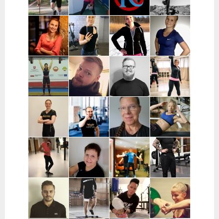
Vantaa,
Kerava
Pekka
Mervi
Nooa Närväinen |
Iina
Kauranen |
Wennerstrand
Pääkaupunkiseutu
Taijonlahti |
Pohjois-
| Helsinki,
Helsinki
Pohjanmaa
Ranska
Kaisa
Essi Malíková
Mari Koponen |
Lotta
Poikajärvi |
| Tampere
Pääkaupunkiseutu
Ahteneva |
Espoo
Järvenpää ja
lähiseutu
Jutta Selin |
Ville Suur-
Antti
Jenni
Pirkanmaa
Inkeroinen |
Kjellman |
Siponen |
Varsinais-
Oulu
Lohja
Suomi
Noora Karme |
Joni
Eeva Beckford
Heidi Ilomäki
Espoo ja
Leppänen |
| Espoo ja
| Sastamala
Helsinki
Pirkanmaa
Leppävaara
Laura Raisio |
Teija Augustin
Kari Timonen
Arttu Kurkela
Kärkölä,
| Varsinais-
| Lohja
| Pohjois-
Hollola, Lahti,
Suomi, Turku
Pohjanmaa
Lammi