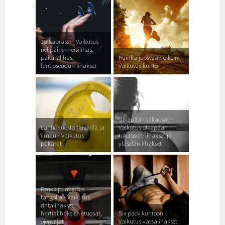
Jalkaprässi - Vaikutus
nelipäinen reisilihas,
pakaralihas,
Kuinka juostaan oikein -
lantioseudun lihakset
Vaikutus kunto
Olkapään takaosat -
Lantionnosto tangolla ja
Vaikutus olkapään
ilman - Vaikutus
takaosien lihakset ja
pakarat
yläselän lihakset
Penkkipunnerrus
tangolla - Vaikutus
rintalihakset,
hartialihaksien etuosat,
Six pack kuntoon -
ojentajat
Vaikutus vatsalihakset