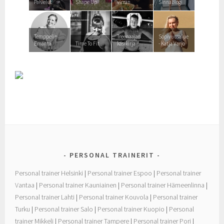
Palvelut
Shape Up
virran
SinnaBlogi
Temppelin
Treenaajan
Sopivuusalue
Emäntä
Time To Fit
käsikirja
- Katja Varjo
PERSONAL TRAINERIT
Personal trainer Helsinki
|
Personal trainer Espoo
|
Personal trainer
Vantaa
|
Personal trainer Kauniainen
|
Personal trainer Hämeenlinna
|
Personal trainer Lahti
|
Personal trainer Kouvola
|
Personal trainer
Turku
|
Personal trainer Salo
|
Personal trainer Kuopio
|
Personal
trainer Mikkeli
|
Personal trainer Tampere
|
Personal trainer Pori
|