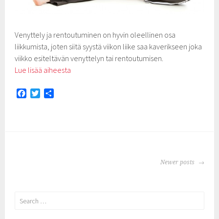
Venyttely ja rentoutuminen on hyvin oleellinen osa
liikkumista, joten siitä syystä viikon liike saa kaverikseen joka
viikko esiteltävän venyttelyn tai rentoutumisen.
Lue lisää aiheesta
F
T
S
a
w
h
c
i
a
e
t
r
b
t
e
o
e
o
r
POSTS
k
Newer posts
NAVIGATION
Search
for: