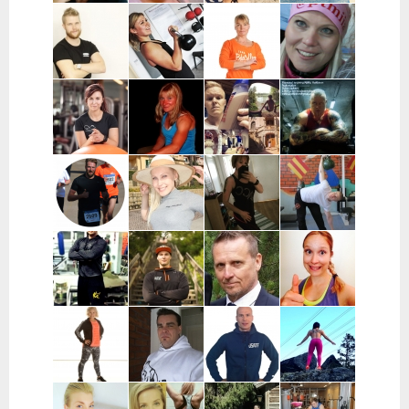
Miika Salo |
Anna-Mari Löf
Susanna
Vesa-Matti
Salo, Paimio,
| Salo
Ingves |
Vehkaperä |
Kaarina,
Raasepori
Oulu
Turku, Raisio
Taneli
Kata Pulkka |
Marika
Miia
Leppänen |
Pääkaupunkiseutu
Koskela-
Numminen |
Turku ja
Kontu |
Keuruu
lähikunnat
Pohjois-
Pohjanmaa
Sara Uimonen |
Miranda Tirri |
Mikael Mentu
Miikka
Pääkaupunkiseutu
Koko Suomi ja
| Helsinki
Heikkinen |
ulkomaat,
Itä-Suomi
verkkovalmennus
Wille
Katja Varjo |
Marja-Liisa
Mikael
Wahlberg |
Raisio
Ylipahkala |
Pihlajamaa |
Helsinki
Oulu,
Turun alue
Kempele,
Haukipudas
Joni
Mikke Mänty-
Ilkka Marttila
Ida Huttunen
Haapaniitty |
Sorvari |
| Syöte
| Koko Suomi
Tampere
Tampere
Satu
Mika Turunen
Hasse
Sofia