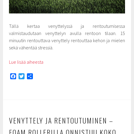
Tällä kertaa venyttelyssä ja rentoutumisessa
valmistaudutaan venyttelyn avulla rentoon tilaan. 15
minuutin rentouttava venyttely rentouttaa kehon ja mielen
sekä vähentää stressiä.
Lue lisää aiheesta
F
T
S
a
w
h
c
i
a
e
t
r
b
t
e
o
e
o
r
VENYTTELY JA RENTOUTUMINEN –
k
FOAM ROLLERILLA ONNISTUU KOKO