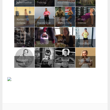
kehonhuoltoa
Training
etävalmennuksesta
tie
Korkkarit
ProTrainer -
PT Heli
rinkassa
Peace&Style
Márkku Tikka
treenaa
Sara
Uimonen
Personal
Training
Silta yli
Palvelut
Shape Up
virran
SinnaBlogi
Temppelin
Treenaajan
Sopivuusalue
Emäntä
Time To Fit
käsikirja
- Katja Varjo