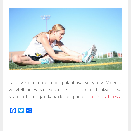
Tällä viikolla aiheena on palauttava venyttely. Videolla
venytellään vatsa-, selkä-, etu- ja takareisilihakset sekä
sisäreidet, rinta- ja olkapäiden etupuolet.
Lue lisää aiheesta
F
T
S
a
w
h
c
i
a
e
t
r