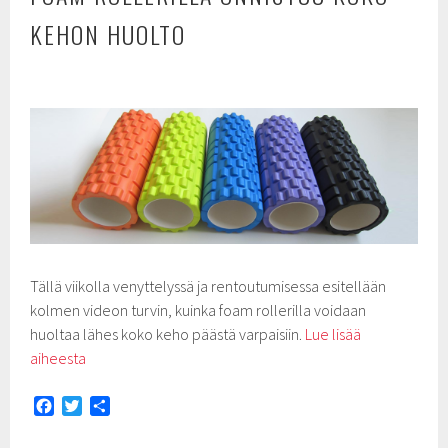
KEHON HUOLTO
Tällä viikolla venyttelyssä ja rentoutumisessa esitellään
kolmen videon turvin, kuinka foam rollerilla voidaan
huoltaa lähes koko keho päästä varpaisiin.
Lue lisää
aiheesta
F
T
S
a
w
h
c
i
a