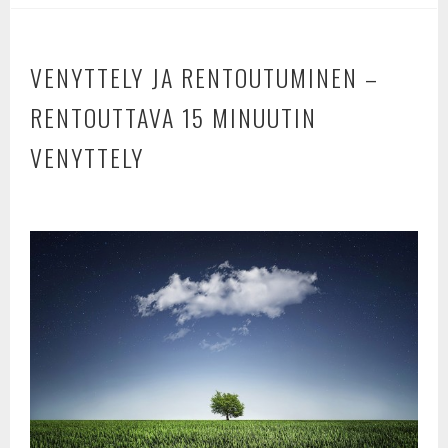
b
t
e
o
e
o
r
VENYTTELY JA RENTOUTUMINEN –
k
RENTOUTTAVA 15 MINUUTIN
VENYTTELY