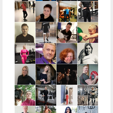
Noora Karme |
Joni
Eeva Beckford
Heidi Ilomäki
Espoo ja
Leppänen |
| Espoo ja
| Sastamala
Helsinki
Pirkanmaa
Leppävaara
Laura Raisio |
Teija Augustin
Kari Timonen
Arttu Kurkela
Kärkölä,
| Varsinais-
| Lohja
| Pohjois-
Hollola, Lahti,
Suomi, Turku
Pohjanmaa
Lammi
Joni Vuopio |
Luukas Tukia |
Heli Toro |
Tanja Juntunen |
Pääkaupunkiseutu
Helsinki
Riihimäki,
Päijät-Häme ja
Hyvinkää,
Pääkaupunkiseutu
Hausjärvi,
Loppi,
Janakkala
Charlotta
Stefan
Eeva Nuutinen |
Routa
Grönberg |
Westerback |
Pääkaupunkiseutu
Training |
Pääkaupunkiseutu
Pääkaupunkiseutu
ja Muu Suomi
Helsinki ja
Espoo
Jenni Sukko |
Elina Lepistö |
Heidi Soikkeli
Jani Lehtilä |
Oulu
Pirkanmaa
| Tampere
Turku ja etä
Kati Raittinen
Jenna Hakala
Vera
Christin