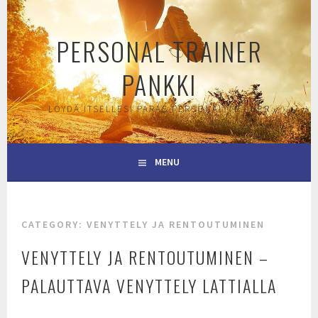
Skip
to
PERSONAL TRAINER
content
PANKKI
LÖYDÄ ITSELLESI PARAS PERSONAL TRAINER
MENU
CATEGORY:
VENYTTELY JA RENTOUTUMINEN
VENYTTELY JA RENTOUTUMINEN –
PALAUTTAVA VENYTTELY LATTIALLA