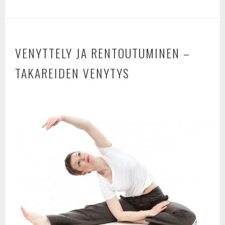
e
t
r
b
t
e
o
e
o
r
VENYTTELY JA RENTOUTUMINEN –
k
TAKAREIDEN VENYTYS