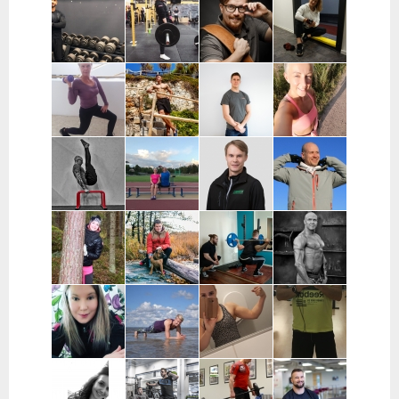
Cao Hoang |
Sami
Iina
Marko
Espoo
Kauppinen |
Markkanen |
Mänttäri | PK-
Päijät-Häme
Espoo,
Seutu,
Kauniainen
Kouvola
Muhis
Heidi
Miki
Anna Mattila |
Mashkur |
Mäkisalo |
Korhonen |
Tampere
Varsinais-
Varsinais-
Kouvola ja
Suomi, Turku
Suomi, Turku
koko Suomi
Tuuli
Dmitri
Aleksi Glad |
Miia Hertteli |
Keinonen-
Makarevits |
Espoo
Pohjois-
Loikas | Päijät-
Helsinki
Pohjanmaa ja
Häme
Oulainen
Jori Kota-Aho |
Heleä
Mikko Gröhn |
Tuukka Linjala |
Pääkaupunkiseutu
Training |
Oulu
Pääkaupunkiseutu
Varsinais-
Suomi
Veera Svansjö
Johannes Hesso |
Markus
Jarkko Veijola
| Seinäjoki
Pääkaupunkiseutu
Rautavirta |
|Satakunta
Tampere
Elsi
Anne
Jenniina
Juha Simola |
Pietikäinen |
Lindholm |
Lamminpohja
Espoo
Joensuu ja
Tampere,
| Pirkanmaa