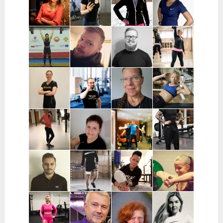
Kauranen |
Wennerstrand
Pääkaupunkiseutu
Taijonlahti |
Pohjois-
| Helsinki,
Helsinki
Pohjanmaa
Ranska
Kaisa
Essi Malíková
Mari Koponen |
Lotta
Poikajärvi |
| Tampere
Pääkaupunkiseutu
Ahteneva |
Espoo
Järvenpää ja
lähiseutu
Jutta Selin |
Ville Suur-
Antti
Jenni
Pirkanmaa
Inkeroinen |
Kjellman |
Siponen |
Varsinais-
Oulu
Lohja
Suomi
Noora Karme |
Joni
Eeva Beckford
Heidi Ilomäki
Espoo ja
Leppänen |
| Espoo ja
| Sastamala
Helsinki
Pirkanmaa
Leppävaara
Laura Raisio |
Teija Augustin
Kari Timonen
Arttu Kurkela
Kärkölä,
| Varsinais-
| Lohja
| Pohjois-
Hollola, Lahti,
Suomi, Turku
Pohjanmaa
Lammi
Joni Vuopio |
Luukas Tukia |
Heli Toro |
Tanja Juntunen |
Pääkaupunkiseutu
Helsinki
Riihimäki,
Päijät-Häme ja
Hyvinkää,
Pääkaupunkiseutu
Hausjärvi,