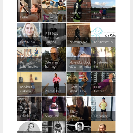
Fitspiration
Hardcore
Heleä
FitMe
by Sanna
Body
Training
IFBB Body
Fitness Janita
Heta Kurko
Juujärvi
Kevyempi olo
K&K Ratsastus
Lauri
Kuntoa &
Österman
Movendos-blogi
Muutoksen
kehonhuoltoa
Training
etävalmennuksesta
tie
Korkkarit
ProTrainer -
PT Heli
rinkassa
Peace&Style
Márkku Tikka
treenaa
Sara
Uimonen
Personal
Training
Silta yli
Palvelut
Shape Up
virran
SinnaBlogi