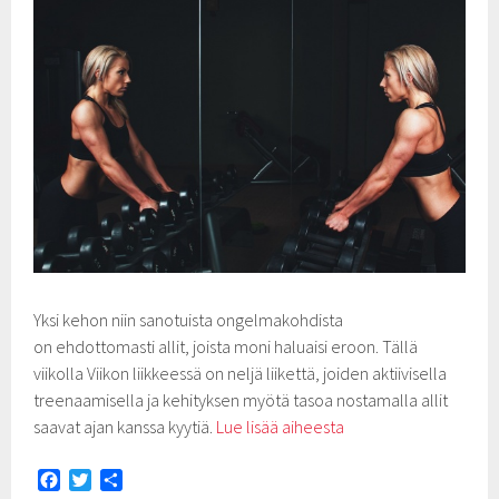
Yksi kehon niin sanotuista ongelmakohdista
on ehdottomasti allit, joista moni haluaisi eroon. Tällä
viikolla Viikon liikkeessä on neljä liikettä, joiden aktiivisella
treenaamisella ja kehityksen myötä tasoa nostamalla allit
saavat ajan kanssa kyytiä.
Lue lisää aiheesta
F
T
S