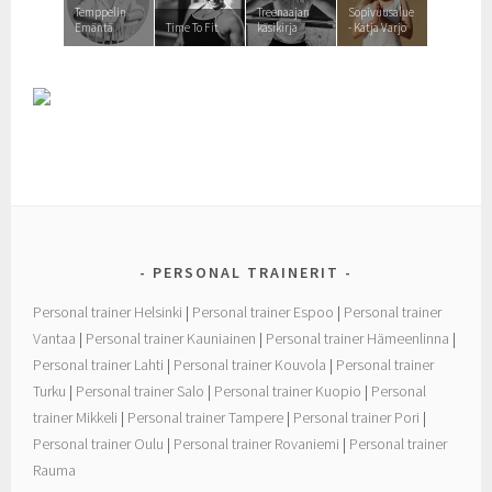
Temppelin
Treenaajan
Sopivuusalue
Emäntä
Time To Fit
käsikirja
- Katja Varjo
PERSONAL TRAINERIT
Personal trainer Helsinki
|
Personal trainer Espoo
|
Personal trainer
Vantaa
|
Personal trainer Kauniainen
|
Personal trainer Hämeenlinna
|
Personal trainer Lahti
|
Personal trainer Kouvola
|
Personal trainer
Turku
|
Personal trainer Salo
|
Personal trainer Kuopio
|
Personal
trainer Mikkeli
|
Personal trainer Tampere
|
Personal trainer Pori
|
Personal trainer Oulu
|
Personal trainer Rovaniemi
|
Personal trainer
Rauma