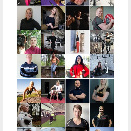
Loppi,
Janakkala
Charlotta
Stefan
Eeva Nuutinen |
Routa
Grönberg |
Westerback |
Pääkaupunkiseutu
Training |
Pääkaupunkiseutu
Pääkaupunkiseutu
ja Muu Suomi
Helsinki ja
Espoo
Jenni Sukko |
Elina Lepistö |
Heidi Soikkeli
Jani Lehtilä |
Oulu
Pirkanmaa
| Tampere
Turku ja etä
Kati Raittinen
Jenna Hakala
Vera
Christin
| Turku, Raisio,
| Turku ja
Leinimaa |
Moritz |
Mynämäki,
Varsinais-
Hyvinkää,
Helsinki,
Masku,
Suomi
Hausjärvi,
Espoo ja
Nousiainen
Riihimäki
Vantaa
Samuli
Janette
Sofia Kuisti-
Jenni Harala |
Huttunen |
Latva-
Rannanjärvi |
Keski-Uusimaa ja
Porvoo ja
Valkama |
Seinäjoki ja
Pääkaupunkiseutu
lähialueet
Tampere ja
etä
lähialueet
Mira Auvinen
Marika Uoti |
Markus
Sanni
| Helsinki
Helsinki ja
Paajala |
Nevalainen |
Vantaa
Helsinki,
Ylöjärvi
Espoo ja
Vantaa