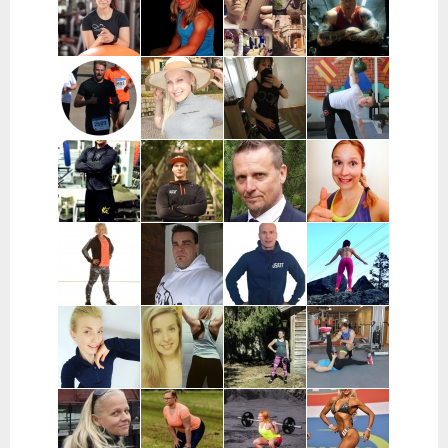
Leppänen |
Pääkaupunkiseutu
Koskela-
Numminen |
Turku ja
Kontu |
Keuruu
lähikunnat
Pohjois-
Pohjanmaa
Sara Uimonen |
Miranda Tirri |
Mikael Mentu
Miikka
Pääkaupunkiseutu
Koko Suomi ja
| Helsinki
Heikkinen |
ulkomaat,
Itä-Suomi
verkkovalmennus
Wille
Katja Varjo |
Marja-Liisa
Mikael
Wahlberg |
Raisio
Ylipahkala |
Pihlajamaa |
Helsinki
Oulu,
Turun alue
Kempele,
Haukipudas
Joni
Mikke Mänty-
Ilkka Marttila
Ida Huttunen
Haapaniitty |
Sorvari |
| Syöte
| Koko Suomi
Tampere
Tampere
Satu
Mika Turunen
Hasse
Sofia
Mononen |
| Uusimaa
Fagerström |
Kauraoja |
Lieto, Loimaa,
Pirkanmaa
Satakunta
Ypäjä,
Jokioinen
Jane Suvanto |
Leea
Katja
Pauli
Pääkaupunkiseutu,
Vinnikainen |
Mäkynen |
Reinikainen |
Mikkeli
Turku
verkko
Riihimäki
valmennus,