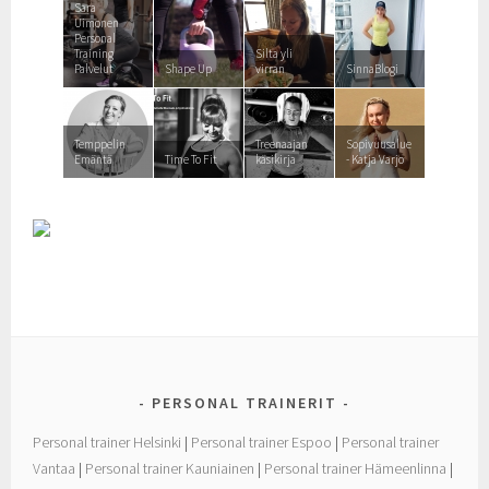
Sara
Uimonen
Personal
Training
Silta yli
Palvelut
Shape Up
virran
SinnaBlogi
Temppelin
Treenaajan
Sopivuusalue
Emäntä
Time To Fit
käsikirja
- Katja Varjo
PERSONAL TRAINERIT
Personal trainer Helsinki
|
Personal trainer Espoo
|
Personal trainer
Vantaa
|
Personal trainer Kauniainen
|
Personal trainer Hämeenlinna
|