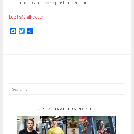
muodossaan koko paistamisen ajan.
Lue lisää aiheesta
F
T
S
a
w
h
c
i
a
e
t
r
b
t
e
o
e
o
r
k
Search
for:
PERSONAL TRAINERIT