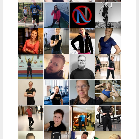
Maria
Jenni Mutka |
Satu Vuorjoki |
Johanna
Laumola |
Helsinki
Pääkaupunkiseutu
Väänänen |
Helsinki,
ja Turku
Pääkaupunkiseutu
Vantaa,
Kerava
Pekka
Mervi
Nooa Närväinen |
Iina
Kauranen |
Wennerstrand
Pääkaupunkiseutu
Taijonlahti |
Pohjois-
| Helsinki,
Helsinki
Pohjanmaa
Ranska
Kaisa
Essi Malíková
Mari Koponen |
Lotta
Poikajärvi |
| Tampere
Pääkaupunkiseutu
Ahteneva |
Espoo
Järvenpää ja
lähiseutu
Jutta Selin |
Ville Suur-
Antti
Jenni
Pirkanmaa
Inkeroinen |
Kjellman |
Siponen |
Varsinais-
Oulu
Lohja
Suomi
Noora Karme |
Joni
Eeva Beckford
Heidi Ilomäki
Espoo ja
Leppänen |
| Espoo ja
| Sastamala
Helsinki
Pirkanmaa
Leppävaara
Laura Raisio |
Teija Augustin
Kari Timonen
Arttu Kurkela