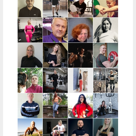
Kärkölä,
| Varsinais-
| Lohja
| Pohjois-
Hollola, Lahti,
Suomi, Turku
Pohjanmaa
Lammi
Joni Vuopio |
Luukas Tukia |
Heli Toro |
Tanja Juntunen |
Pääkaupunkiseutu
Helsinki
Riihimäki,
Päijät-Häme ja
Hyvinkää,
Pääkaupunkiseutu
Hausjärvi,
Loppi,
Janakkala
Charlotta
Stefan
Eeva Nuutinen |
Routa
Grönberg |
Westerback |
Pääkaupunkiseutu
Training |
Pääkaupunkiseutu
Pääkaupunkiseutu
ja Muu Suomi
Helsinki ja
Espoo
Jenni Sukko |
Elina Lepistö |
Heidi Soikkeli
Jani Lehtilä |
Oulu
Pirkanmaa
| Tampere
Turku ja etä
Kati Raittinen
Jenna Hakala
Vera
Christin
| Turku, Raisio,
| Turku ja
Leinimaa |
Moritz |
Mynämäki,
Varsinais-
Hyvinkää,
Helsinki,
Masku,
Suomi
Hausjärvi,
Espoo ja
Nousiainen
Riihimäki
Vantaa
Samuli
Janette
Sofia Kuisti-
Jenni Harala |
Huttunen |
Latva-
Rannanjärvi |
Keski-Uusimaa ja
Porvoo ja
Valkama |
Seinäjoki ja
Pääkaupunkiseutu