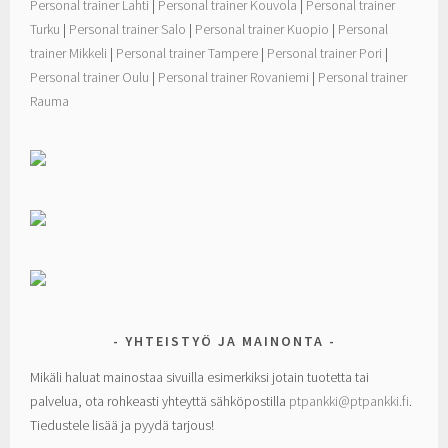
Personal trainer Lahti
|
Personal trainer Kouvola
|
Personal trainer
Turku
|
Personal trainer Salo
|
Personal trainer Kuopio
|
Personal
trainer Mikkeli
|
Personal trainer Tampere
|
Personal trainer Pori
|
Personal trainer Oulu
|
Personal trainer Rovaniemi
|
Personal trainer
Rauma
YHTEISTYÖ JA MAINONTA
Mikäli haluat mainostaa sivuilla esimerkiksi jotain tuotetta tai
palvelua, ota rohkeasti yhteyttä sähköpostilla
ptpankki@ptpankki.fi
.
Tiedustele lisää ja pyydä tarjous!