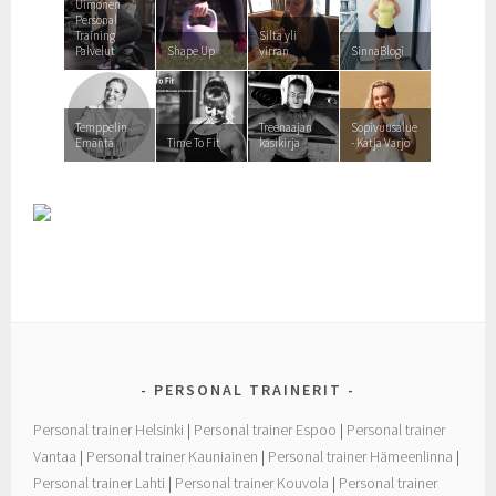
Uimonen
Personal
Training
Silta yli
Palvelut
Shape Up
virran
SinnaBlogi
Temppelin
Treenaajan
Sopivuusalue
Emäntä
Time To Fit
käsikirja
- Katja Varjo
PERSONAL TRAINERIT
Personal trainer Helsinki
|
Personal trainer Espoo
|
Personal trainer
Vantaa
|
Personal trainer Kauniainen
|
Personal trainer Hämeenlinna
|
Personal trainer Lahti
|
Personal trainer Kouvola
|
Personal trainer