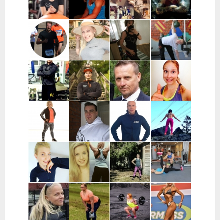
Turku ja
Kontu |
Keuruu
lähikunnat
Pohjois-
Pohjanmaa
Sara Uimonen |
Miranda Tirri |
Mikael Mentu
Miikka
Pääkaupunkiseutu
Koko Suomi ja
| Helsinki
Heikkinen |
ulkomaat,
Itä-Suomi
verkkovalmennus
Wille
Katja Varjo |
Marja-Liisa
Mikael
Wahlberg |
Raisio
Ylipahkala |
Pihlajamaa |
Helsinki
Oulu,
Turun alue
Kempele,
Haukipudas
Joni
Mikke Mänty-
Ilkka Marttila
Ida Huttunen
Haapaniitty |
Sorvari |
| Syöte
| Koko Suomi
Tampere
Tampere
Satu
Mika Turunen
Hasse
Sofia
Mononen |
| Uusimaa
Fagerström |
Kauraoja |
Lieto, Loimaa,
Pirkanmaa
Satakunta
Ypäjä,
Jokioinen
Jane Suvanto |
Leea
Katja
Pauli
Pääkaupunkiseutu,
Vinnikainen |
Mäkynen |
Reinikainen |
Mikkeli
Turku
verkko
Riihimäki
valmennus,
Hämeenkyrö,