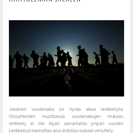
Jokainen vuodenaika on hyvää aikaa lenkkeilylle.
Olosuhteiden muuttuessa vuodenaikojen mukaan,
lenkkeily ei ole täysin samanlaista ympäri vuoden.
Lenkkeilyyn kannattaa aina yhdistää mukaan venyttely.