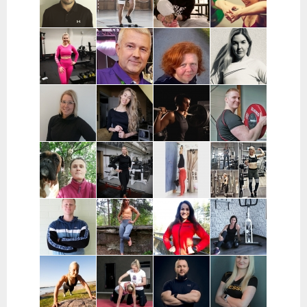
Hollola, Lahti,
Suomi, Turku
Pohjanmaa
Lammi
Joni Vuopio |
Luukas Tukia |
Heli Toro |
Tanja Juntunen |
Pääkaupunkiseutu
Helsinki
Riihimäki,
Päijät-Häme ja
Hyvinkää,
Pääkaupunkiseutu
Hausjärvi,
Loppi,
Janakkala
Charlotta
Stefan
Eeva Nuutinen |
Routa
Grönberg |
Westerback |
Pääkaupunkiseutu
Training |
Pääkaupunkiseutu
Pääkaupunkiseutu
ja Muu Suomi
Helsinki ja
Espoo
Jenni Sukko |
Elina Lepistö |
Heidi Soikkeli
Jani Lehtilä |
Oulu
Pirkanmaa
| Tampere
Turku ja etä
Kati Raittinen
Jenna Hakala
Vera
Christin
| Turku, Raisio,
| Turku ja
Leinimaa |
Moritz |
Mynämäki,
Varsinais-
Hyvinkää,
Helsinki,
Masku,
Suomi
Hausjärvi,
Espoo ja
Nousiainen
Riihimäki
Vantaa
Samuli
Janette
Sofia Kuisti-
Jenni Harala |
Huttunen |
Latva-
Rannanjärvi |
Keski-Uusimaa ja
Porvoo ja
Valkama |
Seinäjoki ja
Pääkaupunkiseutu
lähialueet
Tampere ja
etä
lähialueet