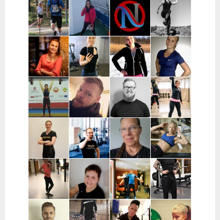
Maria
Jenni Mutka |
Satu Vuorjoki |
Johanna
Laumola |
Helsinki
Pääkaupunkiseutu
Väänänen |
Helsinki,
ja Turku
Pääkaupunkiseutu
Vantaa,
Kerava
Pekka
Mervi
Nooa Närväinen |
Iina
Kauranen |
Wennerstrand
Pääkaupunkiseutu
Taijonlahti |
Pohjois-
| Helsinki,
Helsinki
Pohjanmaa
Ranska
Kaisa
Essi Malíková
Mari Koponen |
Lotta
Poikajärvi |
| Tampere
Pääkaupunkiseutu
Ahteneva |
Espoo
Järvenpää ja
lähiseutu
Jutta Selin |
Ville Suur-
Antti
Jenni
Pirkanmaa
Inkeroinen |
Kjellman |
Siponen |
Varsinais-
Oulu
Lohja
Suomi
Noora Karme |
Joni
Eeva Beckford
Heidi Ilomäki
Espoo ja
Leppänen |
| Espoo ja
| Sastamala
Helsinki
Pirkanmaa
Leppävaara
Laura Raisio |
Teija Augustin
Kari Timonen
Arttu Kurkela
Kärkölä,
| Varsinais-
| Lohja
| Pohjois-