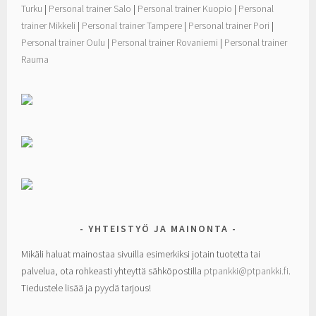
Turku
|
Personal trainer Salo
|
Personal trainer Kuopio
|
Personal
trainer Mikkeli
|
Personal trainer Tampere
|
Personal trainer Pori
|
Personal trainer Oulu
|
Personal trainer Rovaniemi
|
Personal trainer
Rauma
YHTEISTYÖ JA MAINONTA
Mikäli haluat mainostaa sivuilla esimerkiksi jotain tuotetta tai
palvelua, ota rohkeasti yhteyttä sähköpostilla
ptpankki@ptpankki.fi
.
Tiedustele lisää ja pyydä tarjous!