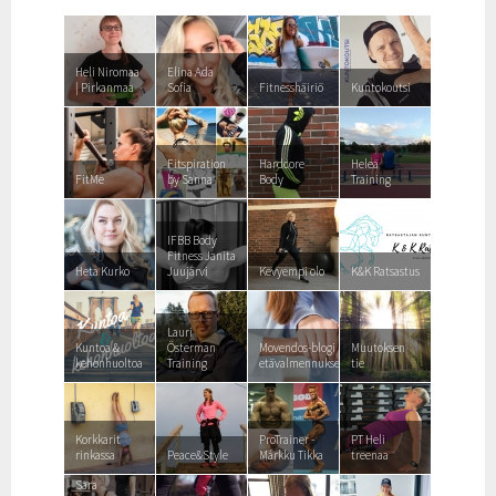
Heli Niromaa
Elina Ada
| Pirkanmaa
Sofia
Fitnesshäiriö
Kuntokoutsi
Fitspiration
Hardcore
Heleä
FitMe
by Sanna
Body
Training
IFBB Body
Fitness Janita
Heta Kurko
Juujärvi
Kevyempi olo
K&K Ratsastus
Lauri
Kuntoa &
Österman
Movendos-blogi
Muutoksen
kehonhuoltoa
Training
etävalmennuksesta
tie
Korkkarit
ProTrainer -
PT Heli
rinkassa
Peace&Style
Márkku Tikka
treenaa
Sara