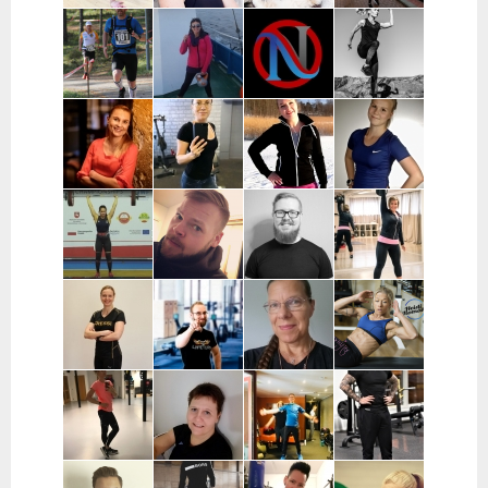
Maria
Jenni Mutka |
Satu Vuorjoki |
Johanna
Laumola |
Helsinki
Pääkaupunkiseutu
Väänänen |
Helsinki,
ja Turku
Pääkaupunkiseutu
Vantaa,
Kerava
Pekka
Mervi
Nooa Närväinen |
Iina
Kauranen |
Wennerstrand
Pääkaupunkiseutu
Taijonlahti |
Pohjois-
| Helsinki,
Helsinki
Pohjanmaa
Ranska
Kaisa
Essi Malíková
Mari Koponen |
Lotta
Poikajärvi |
| Tampere
Pääkaupunkiseutu
Ahteneva |
Espoo
Järvenpää ja
lähiseutu
Jutta Selin |
Ville Suur-
Antti
Jenni
Pirkanmaa
Inkeroinen |
Kjellman |
Siponen |
Varsinais-
Oulu
Lohja
Suomi
Noora Karme |
Joni
Eeva Beckford
Heidi Ilomäki
Espoo ja
Leppänen |
| Espoo ja
| Sastamala
Helsinki
Pirkanmaa
Leppävaara
Laura Raisio |
Teija Augustin
Kari Timonen
Arttu Kurkela