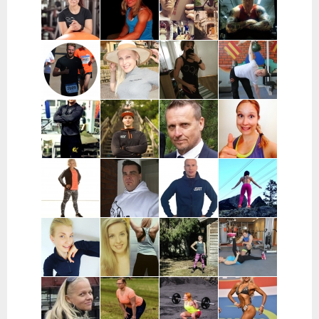
Leppänen |
Pääkaupunkiseutu
Koskela-
Numminen |
Turku ja
Kontu |
Keuruu
lähikunnat
Pohjois-
Pohjanmaa
Sara Uimonen |
Miranda Tirri |
Mikael Mentu
Miikka
Pääkaupunkiseutu
Koko Suomi ja
| Helsinki
Heikkinen |
ulkomaat,
Itä-Suomi
verkkovalmennus
Wille
Katja Varjo |
Marja-Liisa
Mikael
Wahlberg |
Raisio
Ylipahkala |
Pihlajamaa |
Helsinki
Oulu,
Turun alue
Kempele,
Haukipudas
Joni
Mikke Mänty-
Ilkka Marttila
Ida Huttunen
Haapaniitty |
Sorvari |
| Syöte
| Koko Suomi
Tampere
Tampere
Satu
Mika Turunen
Hasse
Sofia
Mononen |
| Uusimaa
Fagerström |
Kauraoja |
Lieto, Loimaa,
Pirkanmaa
Satakunta
Ypäjä,
Jokioinen
Jane Suvanto |
Leea
Katja
Pauli
Pääkaupunkiseutu,
Vinnikainen |
Mäkynen |
Reinikainen |
Mikkeli
Turku
verkko
Riihimäki
valmennus,