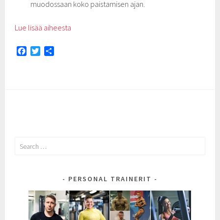
muodossaan koko paistamisen ajan.
Lue lisää aiheesta
F
T
S
a
w
h
c
i
a
e
t
r
b
t
e
o
e
o
r
k
Search
for:
PERSONAL TRAINERIT