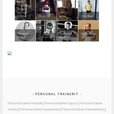
Sara
Uimonen
Personal
Training
Silta yli
Palvelut
Shape Up
virran
SinnaBlogi
Temppelin
Treenaajan
Sopivuusalue
Emäntä
Time To Fit
käsikirja
- Katja Varjo
PERSONAL TRAINERIT
Personal trainer Helsinki
|
Personal trainer Espoo
|
Personal trainer
Vantaa
|
Personal trainer Kauniainen
|
Personal trainer Hämeenlinna
|