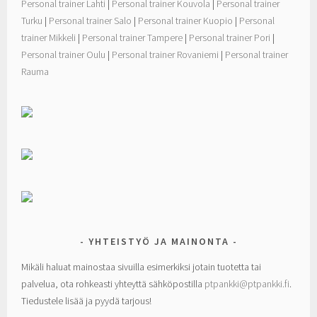
Personal trainer Lahti
|
Personal trainer Kouvola
|
Personal trainer
Turku
|
Personal trainer Salo
|
Personal trainer Kuopio
|
Personal
trainer Mikkeli
|
Personal trainer Tampere
|
Personal trainer Pori
|
Personal trainer Oulu
|
Personal trainer Rovaniemi
|
Personal trainer
Rauma
YHTEISTYÖ JA MAINONTA
Mikäli haluat mainostaa sivuilla esimerkiksi jotain tuotetta tai
palvelua, ota rohkeasti yhteyttä sähköpostilla
ptpankki@ptpankki.fi
.
Tiedustele lisää ja pyydä tarjous!