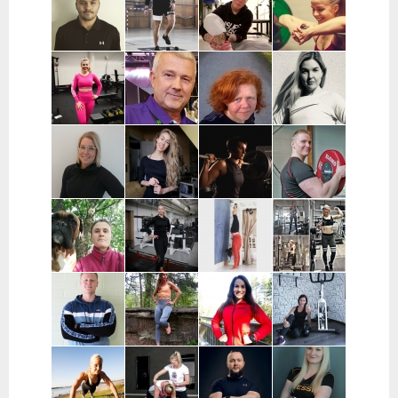
Kärkölä,
| Varsinais-
| Lohja
| Pohjois-
Hollola, Lahti,
Suomi, Turku
Pohjanmaa
Lammi
Joni Vuopio |
Luukas Tukia |
Heli Toro |
Tanja Juntunen |
Pääkaupunkiseutu
Helsinki
Riihimäki,
Päijät-Häme ja
Hyvinkää,
Pääkaupunkiseutu
Hausjärvi,
Loppi,
Janakkala
Charlotta
Stefan
Eeva Nuutinen |
Routa
Grönberg |
Westerback |
Pääkaupunkiseutu
Training |
Pääkaupunkiseutu
Pääkaupunkiseutu
ja Muu Suomi
Helsinki ja
Espoo
Jenni Sukko |
Elina Lepistö |
Heidi Soikkeli
Jani Lehtilä |
Oulu
Pirkanmaa
| Tampere
Turku ja etä
Kati Raittinen
Jenna Hakala
Vera
Christin
| Turku, Raisio,
| Turku ja
Leinimaa |
Moritz |
Mynämäki,
Varsinais-
Hyvinkää,
Helsinki,
Masku,
Suomi
Hausjärvi,
Espoo ja
Nousiainen
Riihimäki
Vantaa
Samuli
Janette
Sofia Kuisti-
Jenni Harala |
Huttunen |
Latva-
Rannanjärvi |
Keski-Uusimaa ja
Porvoo ja
Valkama |
Seinäjoki ja
Pääkaupunkiseutu