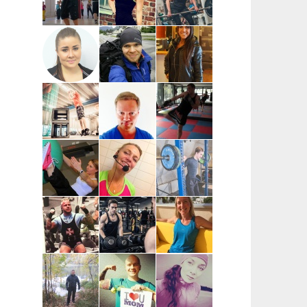
Pia Mäensivu
Niina
Voima-Katja |
| Uusimaa
Nevalainen |
Pääkaupunkiseutu,
Uusimaa,
Etävalmennus
Hyvinkää
Mari Reijonen
Jyri
Katarina
| Espoo,
Heiskanen |
Tapaninmäki |
Helsinki,
Helsinki
Uusimaa,
Vantaa
Kerava (kysy
myös muita)
Ilkka Häggman |
Juha Simola |
Esa Tirkkonen
Pääkaupunkiseutu
Uusimaa
| Helsinki,
Espoo,
Vantaa,
Kauniainen
Meri Saarinen
Pia Lindén-Linna |
Ville Siukkola
| Helsinki
Pääkaupunkiseutu
| Tampere,
(Arabia ja Itä-
Pirkkala,
ja Pohjois-
Kangasala
Helsinki)
Jani
Joonas Hautamäki
Elina
Suopanki |
| Vantaa,
Silverang |
Rovaniemi,
pääkaupunkiseutu
Espoo,
Lappi
Helsinki,
Kauniainen,