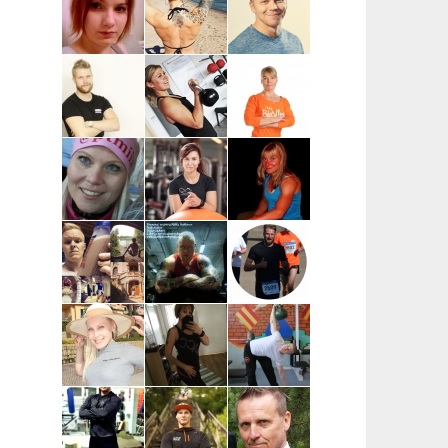
| Helsinki,
Helsinki,
Salo, Paimio,
kantakaupunki
pääkaupunkiseutu
Kaarina,
Turku, Raisio
Anna-Mari Löf
Susanna
Vesa-Matti
| Salo
Ingves |
Vehkaperä |
Raasepori
Oulu
Taneli
Kata Pulkka |
Marika
Leppänen |
Pääkaupunkiseutu
Koskela-
Turku ja
Kontu |
lähikunnat
Pohjois-
Pohjanmaa
Miia
Sara Uimonen |
Miranda Tirri |
Numminen |
Pääkaupunkiseutu
Koko Suomi ja
Keuruu
ulkomaat,
verkkovalmennus
Mikael Mentu
Miikka
Wille
| Helsinki
Heikkinen |
Wahlberg |
Itä-Suomi
Helsinki
Katja Varjo |
Marja-Liisa
Mikael
Raisio
Ylipahkala |
Pihlajamaa |
Oulu,
Turun alue
Kempele,