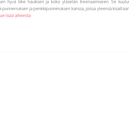
en hyvä liike hauiksen ja koko yläselän treenaamiseen. Se kuulu
essä punnerruksen ja penkkipunneruksen kanssa, joissa yleensä kisaillaan
ue lisää aiheesta