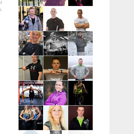
u
,
Petteri Avola |
Eveliina
Marianne
Nokia,
Christoforou |
Kankaisto |
Ylöjärvi,
Tampere
Tampere
Tampere
Teemu Ratus |
Mister Fitmaker |
Sami
Tampere
Tampere ja
Timonen |
ympäristökunnat
Kuopio
Piia
Anssi Rönkä |
Nikke
Hartikainen |
Kuopio,
Tuhkanen |
Mikkeli, Juva,
Siilinjärvi
Mikkeli, Juva,
Mäntyharju,
Savonlinna
Pieksämäki
Markus Piispa
Elias Reijonen |
Aku Borenius
| Mikkeli,
Turku,
| Tampereen
Savonlinna,
Pääkaupunkiseutu
ja Turun alue
Juva
ja lähikunnat
Virpi
Anna
Marja
Lautamatti |
Hämäläinen |
Pesonen |
Varsinais-
Turku, Raisio,
Kouvola
Suomi, Turku,
Kaarina
Kaarina,
Raisio,