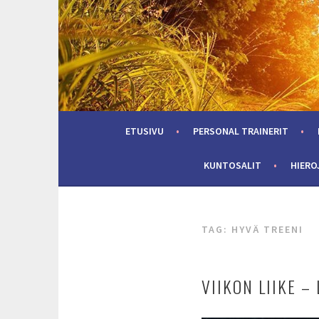
Skip
to
content
ETUSIVU
PERSONAL TRAINERIT
KUNTOSALIT
HIERO
TAG:
HYVÄ TREENI
VIIKON LIIKE –