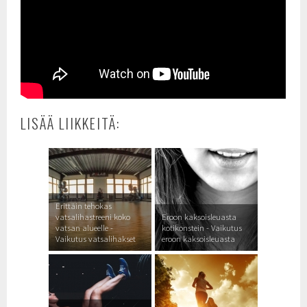
LISÄÄ LIIKKEITÄ:
Erittäin tehokas
vatsalihastreeni koko
Eroon kaksoisleuasta
vatsan alueelle -
kotikonstein - Vaikutus
Vaikutus vatsalihakset
eroon kaksoisleuasta