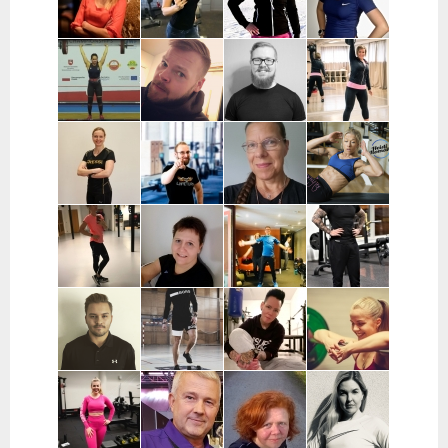
Pohjois-
| Helsinki,
Helsinki
Pohjanmaa
Ranska
Kaisa
Essi Malíková
Mari Koponen |
Lotta
Poikajärvi |
| Tampere
Pääkaupunkiseutu
Ahteneva |
Espoo
Järvenpää ja
lähiseutu
Jutta Selin |
Ville Suur-
Antti
Jenni
Pirkanmaa
Inkeroinen |
Kjellman |
Siponen |
Varsinais-
Oulu
Lohja
Suomi
Noora Karme |
Joni
Eeva Beckford
Heidi Ilomäki
Espoo ja
Leppänen |
| Espoo ja
| Sastamala
Helsinki
Pirkanmaa
Leppävaara
Laura Raisio |
Teija Augustin
Kari Timonen
Arttu Kurkela
Kärkölä,
| Varsinais-
| Lohja
| Pohjois-
Hollola, Lahti,
Suomi, Turku
Pohjanmaa
Lammi
Joni Vuopio |
Luukas Tukia |
Heli Toro |
Tanja Juntunen |
Pääkaupunkiseutu
Helsinki
Riihimäki,
Päijät-Häme ja
Hyvinkää,
Pääkaupunkiseutu
Hausjärvi,
Loppi,