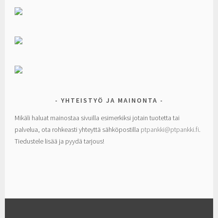
YHTEISTYÖ JA MAINONTA
Mikäli haluat mainostaa sivuilla esimerkiksi jotain tuotetta tai
palvelua, ota rohkeasti yhteyttä sähköpostilla
ptpankki@ptpankki.fi
.
Tiedustele lisää ja pyydä tarjous!