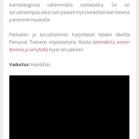
kulmatangossa vähemmällä rasituksella. Se on
turvallisempaa sekä näin pääset myös keskittämään treeniä
paremmin hauiksille.
Parhaiten ja turvallisimmin harjoittelet tätäkin liikettä
Personal Trainerin ohjeistamana. Muista
lämmitellä ennen
treeniä ja venytellä
hyvin sen jälkeen.
Vaikutus:
Hauislihas