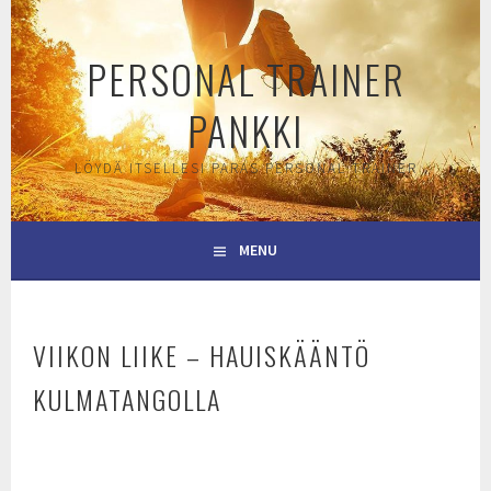
Skip
to
PERSONAL TRAINER
content
PANKKI
LÖYDÄ ITSELLESI PARAS PERSONAL TRAINER
MENU
VIIKON LIIKE – HAUISKÄÄNTÖ
KULMATANGOLLA