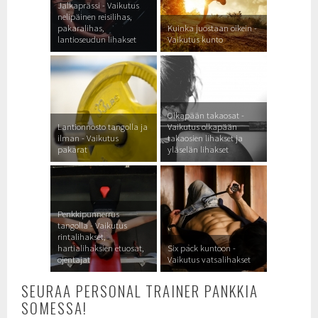
Jalkaprässi - Vaikutus
nelipäinen reisilihas,
pakaralihas,
Kuinka juostaan oikein -
lantioseudun lihakset
Vaikutus kunto
Olkapään takaosat -
Lantionnosto tangolla ja
Vaikutus olkapään
ilman - Vaikutus
takaosien lihakset ja
pakarat
yläselän lihakset
Penkkipunnerrus
tangolla - Vaikutus
rintalihakset,
hartialihaksien etuosat,
Six pack kuntoon -
ojentajat
Vaikutus vatsalihakset
SEURAA PERSONAL TRAINER PANKKIA
SOMESSA!