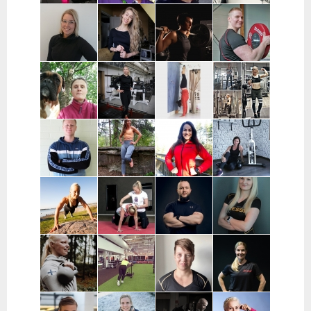
Janakkala
Charlotta
Stefan
Eeva Nuutinen |
Routa
Grönberg |
Westerback |
Pääkaupunkiseutu
Training |
Pääkaupunkiseutu
Pääkaupunkiseutu
ja Muu Suomi
Helsinki ja
Espoo
Jenni Sukko |
Elina Lepistö |
Heidi Soikkeli
Jani Lehtilä |
Oulu
Pirkanmaa
| Tampere
Turku ja etä
Kati Raittinen
Jenna Hakala
Vera
Christin
| Turku, Raisio,
| Turku ja
Leinimaa |
Moritz |
Mynämäki,
Varsinais-
Hyvinkää,
Helsinki,
Masku,
Suomi
Hausjärvi,
Espoo ja
Nousiainen
Riihimäki
Vantaa
Samuli
Janette
Sofia Kuisti-
Jenni Harala |
Huttunen |
Latva-
Rannanjärvi |
Keski-Uusimaa ja
Porvoo ja
Valkama |
Seinäjoki ja
Pääkaupunkiseutu
lähialueet
Tampere ja
etä
lähialueet
Mira Auvinen
Marika Uoti |
Markus
Sanni
| Helsinki
Helsinki ja
Paajala |
Nevalainen |
Vantaa
Helsinki,
Ylöjärvi
Espoo ja
Vantaa
Tanja
Jenny
Hanna
Ilona