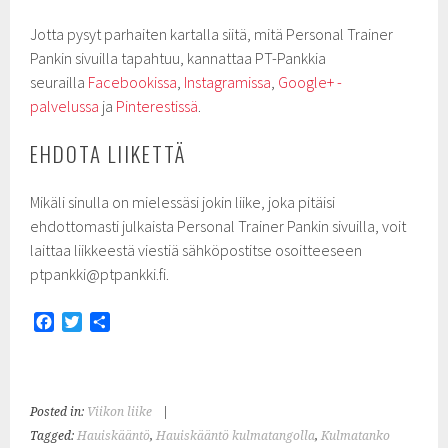
Jotta pysyt parhaiten kartalla siitä, mitä Personal Trainer
Pankin sivuilla tapahtuu, kannattaa PT-Pankkia
seurailla
Facebookissa
,
Instagramissa
,
Google+ -
palvelussa
ja
Pinterestissä
.
EHDOTA LIIKETTÄ
Mikäli sinulla on mielessäsi jokin liike, joka pitäisi
ehdottomasti julkaista Personal Trainer Pankin sivuilla, voit
laittaa liikkeestä viestiä sähköpostitse osoitteeseen
ptpankki@ptpankki.fi.
F
T
S
a
w
h
c
i
a
e
t
r
b
t
e
Posted in:
Viikon liike
|
o
e
Tagged:
Hauiskääntö
,
Hauiskääntö kulmatangolla
,
Kulmatanko
o
r