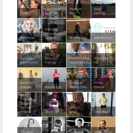
Fitspiration
Hardcore
Heleä
FitMe
by Sanna
Body
Training
IFBB Body
Fitness Janita
Heta Kurko
Juujärvi
Kevyempi olo
K&K Ratsastus
Lauri
Kuntoa &
Österman
Movendos-blogi
Muutoksen
kehonhuoltoa
Training
etävalmennuksesta
tie
Korkkarit
ProTrainer -
PT Heli
rinkassa
Peace&Style
Márkku Tikka
treenaa
Sara
Uimonen
Personal
Training
Silta yli
Palvelut
Shape Up
virran
SinnaBlogi
Temppelin
Treenaajan
Sopivuusalue