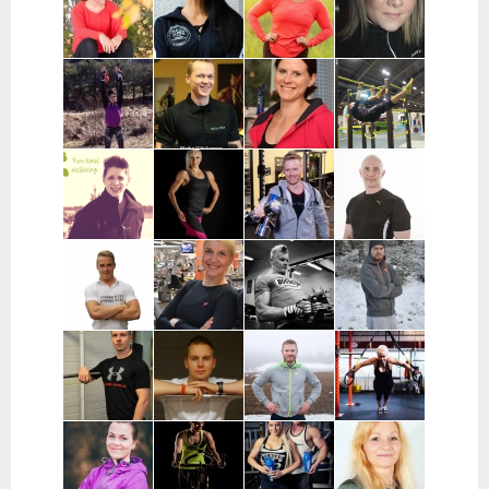
Pääkaupunkiseutu
Mononen |
Sarjula | Lohja,
Helsinki,
Turku
Nummela,
Espoo ja
Pääkaupunkiseutu
Vantaa
Siiri Valkonen
Jaana Manner
Laura Helin |
Reija
| Kuopio,
| Etelä-
Varsinais-
Koskenlaine |
Siilinjärvi
Pohjanmaa ja
Suomi
Raahe,
Seinäjoki
Pyhäjoki,
Oulainen,
Kalajoki
Marjo
Marko
Piia Mäkelä
Petteri Avola |
Kiviniemi |
Vähäkangas |
|Satakunta
Nokia,
Rovaniemi
Oulu
Ylöjärvi,
Tampere
Eveliina
Marianne
Teemu Ratus |
Mister Fitmaker |
Christoforou |
Kankaisto |
Tampere
Tampere ja
Tampere
Tampere
ympäristökunnat
Sami
Piia
Anssi Rönkä |
Nikke
Timonen |
Hartikainen |
Kuopio,
Tuhkanen |
Kuopio
Mikkeli, Juva,
Siilinjärvi
Mikkeli, Juva,
Mäntyharju,
Savonlinna
Pieksämäki
Markus Piispa
Elias Reijonen |
Aku Borenius
Virpi
| Mikkeli,
Turku,
| Tampereen
Lautamatti |
Savonlinna,
Pääkaupunkiseutu
ja Turun alue
Varsinais-
Juva
ja lähikunnat
Suomi, Turku,