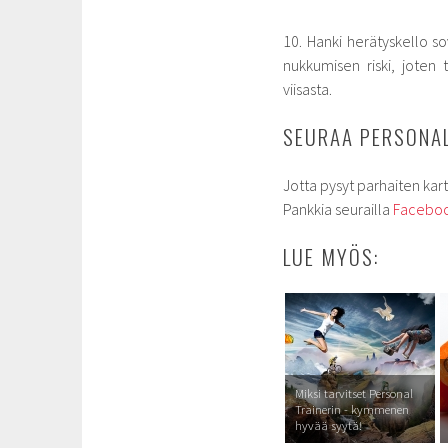
10. Hanki herätyskello so
nukkumisen riski, joten
viisasta.
SEURAA PERSONAL
Jotta pysyt parhaiten kart
Pankkia seurailla
Faceboo
LUE MYÖS:
Miksi tarvitset Personal
Trainerin - kymmenen
hyvää syytä!