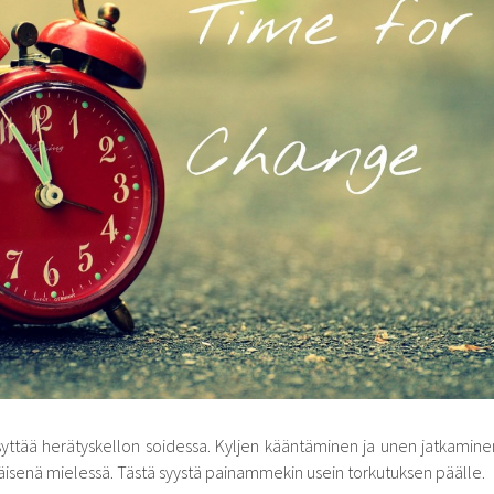
syttää herätyskellon soidessa. Kyljen kääntäminen ja unen jatkamine
senä mielessä. Tästä syystä painammekin usein torkutuksen päälle.