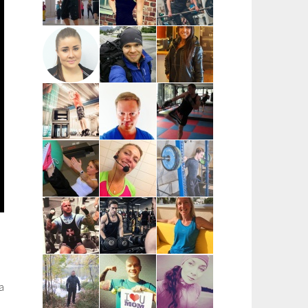
Pia Mäensivu
Niina
Voima-Katja |
| Uusimaa
Nevalainen |
Pääkaupunkiseutu,
Uusimaa,
Etävalmennus
Hyvinkää
Mari Reijonen
Jyri
Katarina
| Espoo,
Heiskanen |
Tapaninmäki |
Helsinki,
Helsinki
Uusimaa,
Vantaa
Kerava (kysy
myös muita)
Ilkka Häggman |
Juha Simola |
Esa Tirkkonen
Pääkaupunkiseutu
Uusimaa
| Helsinki,
Espoo,
Vantaa,
Kauniainen
Meri Saarinen
Pia Lindén-Linna |
Ville Siukkola
| Helsinki
Pääkaupunkiseutu
| Tampere,
(Arabia ja Itä-
Pirkkala,
ja Pohjois-
Kangasala
Helsinki)
Jani
Joonas Hautamäki
Elina
Suopanki |
| Vantaa,
Silverang |
a
Rovaniemi,
pääkaupunkiseutu
Espoo,
Lappi
Helsinki,
Kauniainen,