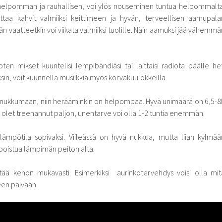
 helpomman ja rauhallisen, voi ylös nouseminen tuntua helpommalta
laittaa kahvit valmiiksi keittimeen ja hyvän, terveellisen aamupala
vän vaatteetkin voi viikata valmiiksi tuolille. Näin aamuksi jää vähemmä
 joten mikset kuuntelisi lempibändiäsi tai laittaisi radiota päälle het
yksin, voit kuunnella musiikkia myös korvakuulokkeilla.
a nukkumaan, niin herääminkin on helpompaa. Hyvä unimäärä on 6,5-8
li olet treenannut paljon, unentarve voi olla 1-2 tuntia enemmän.
lämpötila sopivaksi. Viileässä on hyvä nukkua, mutta liian kylmää
poistua lämpimän peiton alta.
ttää kehon mukavasti. Esimerkiksi aurinkotervehdys voisi olla mit
een päivään.