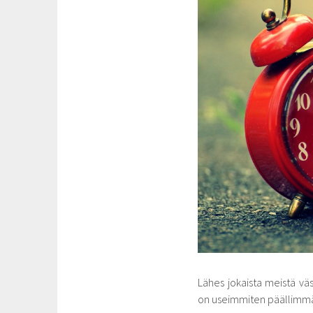
Lähes jokaista meistä vä
on useimmiten päällimmäi