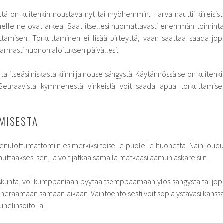
stä on kuitenkin noustava nyt tai myöhemmin. Harva nauttii kiireisist
nelle ne ovat arkea. Saat itsellesi huomattavasti enemmän toiminta
ttamisen. Torkuttaminen ei lisää pirteyttä, vaan saattaa saada jop
varmasti huonon aloituksen päivällesi.
a itseäsi niskasta kiinni ja nouse sängystä. Käytännössä se on kuitenki
 Seuraavista kymmenestä vinkeistä voit saada apua torkuttamise
MISESTA
enulottumattomiin esimerkiksi toiselle puolelle huonetta. Näin joudu
taaksesi sen, ja voit jatkaa samalla matkaasi aamun askareisiin.
riskunta, voi kumppaniaan pyytää tsemppaamaan ylös sängystä tai jop
heräämään samaan aikaan. Vaihtoehtoisesti voit sopia ystäväsi kanssa
uhelinsoitolla.