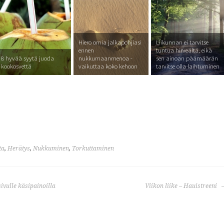
Hiero omia jalkapohjiasi
Liikunnan ei tarvitse
ennen
tuntua hirveältä, eikä
8 hyvää syytä juoda
nukkumaanmenoa -
sen ainoan päämäärän
kookosvettä
vaikuttaa koko kehoon
tarvitse olla laihtuminen
ta
,
Herätys
,
Nukkuminen
,
Torkuttaminen
sivulle käsipainoilla
Viikon liike – Hauistreeni