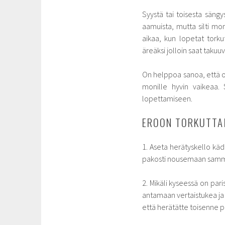
Syystä tai toisesta sängy
aamuista, mutta silti mo
aikaa, kun lopetat torku
äreäksi jolloin saat takuu
On helppoa sanoa, että ot
monille hyvin vaikeaa.
lopettamiseen.
EROON TORKUTTA
1. Aseta herätyskello käd
pakosti nousemaan sammut
2. Mikäli kyseessä on pa
antamaan vertaistukea ja 
että herätätte toisenne p