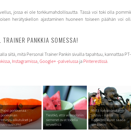
vellus, jossa ei ole torkkumahdollisuutta. Tässä voi toki olla pommii
 toisen herätyskellon ajastaminen huoneen toiseen päähän voi oll
 TRAINER PANKKIA SOMESSA!
alla siitä, mitä Personal Trainer Pankin sivuilla tapahtuu, kannattaa PT-
kissa
,
Instagramissa
,
Google+ -palvelussa
ja
Pinterestissä
.
Popsi porkkanaa -
Mistä kaksoisleuka
porkkanan
Tiesitkö, että vesimelonin
johtuu - näillä
terveysvaikutukset ja
siemenet ovat todella
harjoitteilla voit saada
ravintosisältö
terveellisiä
sen kuriin!