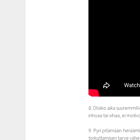
8. Olisiko aika suuremmill
inhoaa tai vihaa, ei moti
9. Pyri pitämään heräämi
torkuttamisen tarve väh