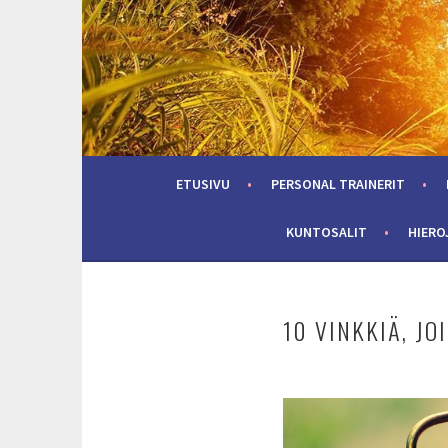
Skip
to
content
ETUSIVU
PERSONAL TRAINERIT
KUNTOSALIT
HIERO
10 VINKKIÄ, J