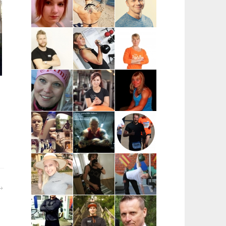
| Helsinki,
Helsinki,
Salo, Paimio,
kantakaupunki
pääkaupunkiseutu
Kaarina,
Turku, Raisio
Anna-Mari Löf
Susanna
Vesa-Matti
| Salo
Ingves |
Vehkaperä |
Raasepori
Oulu
Taneli
Kata Pulkka |
Marika
Leppänen |
Pääkaupunkiseutu
Koskela-
Turku ja
Kontu |
lähikunnat
Pohjois-
Pohjanmaa
Miia
Sara Uimonen |
Miranda Tirri |
Numminen |
Pääkaupunkiseutu
Koko Suomi ja
Keuruu
ulkomaat,
verkkovalmennus
Mikael Mentu
Miikka
Wille
| Helsinki
Heikkinen |
Wahlberg |
Itä-Suomi
Helsinki
Katja Varjo |
Marja-Liisa
Mikael
Raisio
Ylipahkala |
Pihlajamaa |
Oulu,
Turun alue
Kempele,