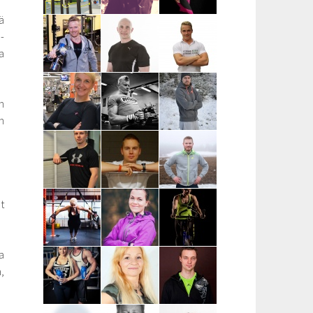
ä
Petteri Avola |
Eveliina
Marianne
-
Nokia,
Christoforou |
Kankaisto |
Ylöjärvi,
Tampere
Tampere
a
Tampere
Teemu Ratus |
Mister Fitmaker |
Sami
Tampere
Tampere ja
Timonen |
n
ympäristökunnat
Kuopio
n
Piia
Anssi Rönkä |
Nikke
Hartikainen |
Kuopio,
Tuhkanen |
Mikkeli, Juva,
Siilinjärvi
Mikkeli, Juva,
Mäntyharju,
Savonlinna
Pieksämäki
Markus Piispa
Elias Reijonen |
Aku Borenius
t
| Mikkeli,
Turku,
| Tampereen
Savonlinna,
Pääkaupunkiseutu
ja Turun alue
Juva
ja lähikunnat
a
Virpi
Anna
Marja
Lautamatti |
Hämäläinen |
Pesonen |
,
Varsinais-
Turku, Raisio,
Kouvola
Suomi, Turku,
Kaarina
Kaarina,
Raisio,