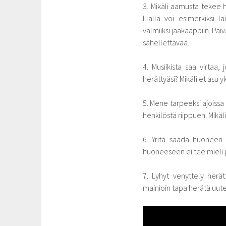
3. Mikäli aamusta tekee
Illalla voi esimerkiksi 
valmiiksi jääkaappiin. Päi
sähellettävää.
4. Musiikista saa virtaa,
herättyäsi? Mikäli et asu 
5. Mene tarpeeksi ajoiss
henkilöstä riippuen. Mikä
6. Yritä saada huoneen 
huoneeseen ei tee mieli 
7. Lyhyt venyttely herä
mainioin tapa herätä uut