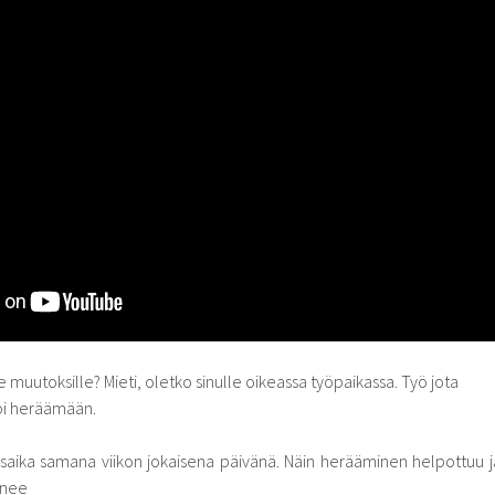
e muutoksille? Mieti, oletko sinulle oikeassa työpaikassa. Työ jota
voi heräämään.
saika samana viikon jokaisena päivänä. Näin herääminen helpottuu j
enee