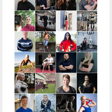
Pääkaupunkiseutu
Pääkaupunkiseutu
ja Muu Suomi
Helsinki ja
Espoo
Jenni Sukko |
Elina Lepistö |
Heidi Soikkeli
Jani Lehtilä |
Oulu
Pirkanmaa
| Tampere
Turku ja etä
Kati Raittinen
Jenna Hakala
Vera
Christin
| Turku, Raisio,
| Turku ja
Leinimaa |
Moritz |
Mynämäki,
Varsinais-
Hyvinkää,
Helsinki,
Masku,
Suomi
Hausjärvi,
Espoo ja
Nousiainen
Riihimäki
Vantaa
Samuli
Janette
Sofia Kuisti-
Jenni Harala |
Huttunen |
Latva-
Rannanjärvi |
Keski-Uusimaa ja
Porvoo ja
Valkama |
Seinäjoki ja
Pääkaupunkiseutu
lähialueet
Tampere ja
etä
lähialueet
Mira Auvinen
Marika Uoti |
Markus
Sanni
| Helsinki
Helsinki ja
Paajala |
Nevalainen |
Vantaa
Helsinki,
Ylöjärvi
Espoo ja
Vantaa
Tanja
Jenny
Hanna
Ilona
Siltanen |
Kaarlela |
Nyyssönen |
Salomäki |
Varsinais-
Lahti
Helsinki ja
Turku ja
Suomi
Espoo
lähialue