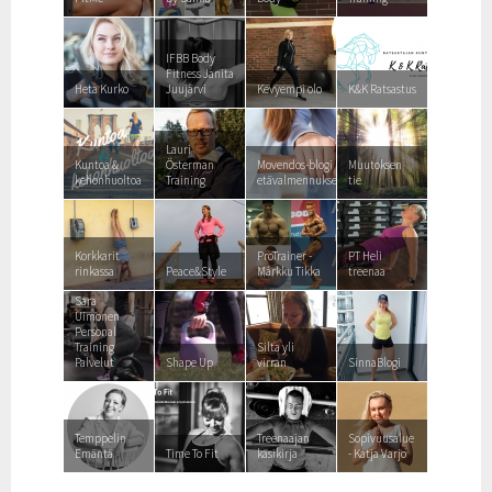
IFBB Body
Fitness Janita
Heta Kurko
Juujärvi
Kevyempi olo
K&K Ratsastus
Lauri
Kuntoa &
Österman
Movendos-blogi
Muutoksen
kehonhuoltoa
Training
etävalmennuksesta
tie
Korkkarit
ProTrainer -
PT Heli
rinkassa
Peace&Style
Márkku Tikka
treenaa
Sara
Uimonen
Personal
Training
Silta yli
Palvelut
Shape Up
virran
SinnaBlogi
Temppelin
Treenaajan
Sopivuusalue
Emäntä
Time To Fit
käsikirja
- Katja Varjo