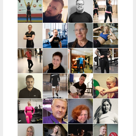
Kaisa
Essi Malíková
Mari Koponen |
Lotta
Poikajärvi |
| Tampere
Pääkaupunkiseutu
Ahteneva |
Espoo
Järvenpää ja
lähiseutu
Jutta Selin |
Ville Suur-
Antti
Jenni
Pirkanmaa
Inkeroinen |
Kjellman |
Siponen |
Varsinais-
Oulu
Lohja
Suomi
Noora Karme |
Joni
Eeva Beckford
Heidi Ilomäki
Espoo ja
Leppänen |
| Espoo ja
| Sastamala
Helsinki
Pirkanmaa
Leppävaara
Laura Raisio |
Teija Augustin
Kari Timonen
Arttu Kurkela
Kärkölä,
| Varsinais-
| Lohja
| Pohjois-
Hollola, Lahti,
Suomi, Turku
Pohjanmaa
Lammi
Joni Vuopio |
Luukas Tukia |
Heli Toro |
Tanja Juntunen |
Pääkaupunkiseutu
Helsinki
Riihimäki,
Päijät-Häme ja
Hyvinkää,
Pääkaupunkiseutu
Hausjärvi,
Loppi,
Janakkala
Charlotta
Stefan
Eeva Nuutinen |
Routa
Grönberg |
Westerback |
Pääkaupunkiseutu
Training |