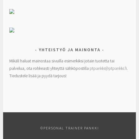
YHTEISTYÖ JA MAINONTA
Mikäli haluat mainostaa sivuilla esimerkiksi jotain tuotetta tai
palvelua, ota rohkeasti yhteyttä sähköpostilla
ptpankki@ptpankki.fi
.
Tiedustele lisää ja pyydä tarjous!