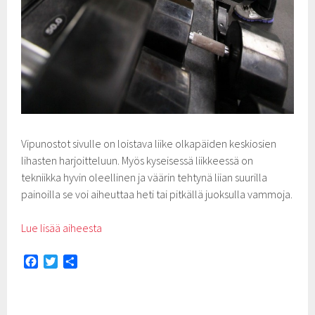
Vipunostot sivulle on loistava liike olkapäiden keskiosien
lihasten harjoitteluun. Myös kyseisessä liikkeessä on
tekniikka hyvin oleellinen ja väärin tehtynä liian suurilla
painoilla se voi aiheuttaa heti tai pitkällä juoksulla vammoja.
Lue lisää aiheesta
F
T
S
a
w
h
c
i
a
e
t
r