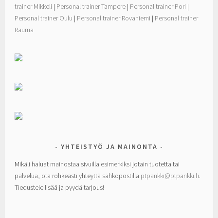
trainer Mikkeli
|
Personal trainer Tampere
|
Personal trainer Pori
|
Personal trainer Oulu
|
Personal trainer Rovaniemi
|
Personal trainer
Rauma
YHTEISTYÖ JA MAINONTA
Mikäli haluat mainostaa sivuilla esimerkiksi jotain tuotetta tai
palvelua, ota rohkeasti yhteyttä sähköpostilla
ptpankki@ptpankki.fi
.
Tiedustele lisää ja pyydä tarjous!