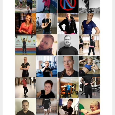
Helsinki,
ja Turku
Pääkaupunkiseutu
Vantaa,
Kerava
Pekka
Mervi
Nooa Närväinen |
Iina
Kauranen |
Wennerstrand
Pääkaupunkiseutu
Taijonlahti |
Pohjois-
| Helsinki,
Helsinki
Pohjanmaa
Ranska
Kaisa
Essi Malíková
Mari Koponen |
Lotta
Poikajärvi |
| Tampere
Pääkaupunkiseutu
Ahteneva |
Espoo
Järvenpää ja
lähiseutu
Jutta Selin |
Ville Suur-
Antti
Jenni
Pirkanmaa
Inkeroinen |
Kjellman |
Siponen |
Varsinais-
Oulu
Lohja
Suomi
Noora Karme |
Joni
Eeva Beckford
Heidi Ilomäki
Espoo ja
Leppänen |
| Espoo ja
| Sastamala
Helsinki
Pirkanmaa
Leppävaara
Laura Raisio |
Teija Augustin
Kari Timonen
Arttu Kurkela
Kärkölä,
| Varsinais-
| Lohja
| Pohjois-
Hollola, Lahti,
Suomi, Turku
Pohjanmaa
Lammi