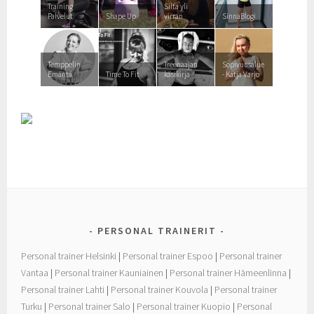
Training
Silta yli
Palvelut
Shape Up
virran
SinnaBlogi
Temppelin
Treenaajan
Sopivuusalue
Emäntä
Time To Fit
käsikirja
- Katja Varjo
PERSONAL TRAINERIT
Personal trainer Helsinki
|
Personal trainer Espoo
|
Personal trainer
Vantaa
|
Personal trainer Kauniainen
|
Personal trainer Hämeenlinna
|
Personal trainer Lahti
|
Personal trainer Kouvola
|
Personal trainer
Turku
|
Personal trainer Salo
|
Personal trainer Kuopio
|
Personal