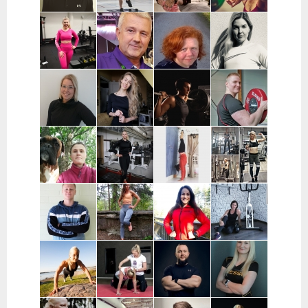
Joni Vuopio |
Luukas Tukia |
Heli Toro |
Tanja Juntunen |
Pääkaupunkiseutu
Helsinki
Riihimäki,
Päijät-Häme ja
Hyvinkää,
Pääkaupunkiseutu
Hausjärvi,
Loppi,
Janakkala
Charlotta
Stefan
Eeva Nuutinen |
Routa
Grönberg |
Westerback |
Pääkaupunkiseutu
Training |
Pääkaupunkiseutu
Pääkaupunkiseutu
ja Muu Suomi
Helsinki ja
Espoo
Jenni Sukko |
Elina Lepistö |
Heidi Soikkeli
Jani Lehtilä |
Oulu
Pirkanmaa
| Tampere
Turku ja etä
Kati Raittinen
Jenna Hakala
Vera
Christin
| Turku, Raisio,
| Turku ja
Leinimaa |
Moritz |
Mynämäki,
Varsinais-
Hyvinkää,
Helsinki,
Masku,
Suomi
Hausjärvi,
Espoo ja
Nousiainen
Riihimäki
Vantaa
Samuli
Janette
Sofia Kuisti-
Jenni Harala |
Huttunen |
Latva-
Rannanjärvi |
Keski-Uusimaa ja
Porvoo ja
Valkama |
Seinäjoki ja
Pääkaupunkiseutu
lähialueet
Tampere ja
etä
lähialueet