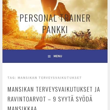
Skip
to
PERSONAL TRAINER
content
PANKKI
LÖYDÄ ITSELLESI PARAS PERSONAL TRAINER
MENU
TAG:
MANSIKAN TERVEYSVAIKUTUKSET
MANSIKAN TERVEYSVAIKUTUKSET JA
RAVINTOARVOT – 9 SYYTÄ SYÖDÄ
MANSIKKAA