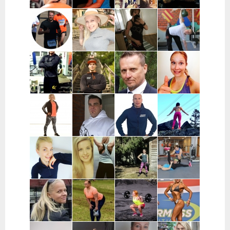
Pohjanmaa
Sara Uimonen |
Miranda Tirri |
Mikael Mentu
Miikka
Pääkaupunkiseutu
Koko Suomi ja
| Helsinki
Heikkinen |
ulkomaat,
Itä-Suomi
verkkovalmennus
Wille
Katja Varjo |
Marja-Liisa
Mikael
Wahlberg |
Raisio
Ylipahkala |
Pihlajamaa |
Helsinki
Oulu,
Turun alue
Kempele,
Haukipudas
Joni
Mikke Mänty-
Ilkka Marttila
Ida Huttunen
Haapaniitty |
Sorvari |
| Syöte
| Koko Suomi
Tampere
Tampere
Satu
Mika Turunen
Hasse
Sofia
Mononen |
| Uusimaa
Fagerström |
Kauraoja |
Lieto, Loimaa,
Pirkanmaa
Satakunta
Ypäjä,
Jokioinen
Jane Suvanto |
Leea
Katja
Pauli
Pääkaupunkiseutu,
Vinnikainen |
Mäkynen |
Reinikainen |
Mikkeli
Turku
verkko
Riihimäki
valmennus,
Hämeenkyrö,
Ylöjärvi,