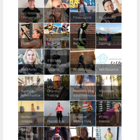
Heli Niromaa
Elina Ada
| Pirkanmaa
Sofia
Fitnesshäiriö
Kuntokoutsi
Fitspiration
Hardcore
Heleä
FitMe
by Sanna
Body
Training
IFBB Body
Fitness Janita
Heta Kurko
Juujärvi
Kevyempi olo
K&K Ratsastus
Lauri
Kuntoa &
Österman
Movendos-blogi
Muutoksen
kehonhuoltoa
Training
etävalmennuksesta
tie
Korkkarit
ProTrainer -
PT Heli
rinkassa
Peace&Style
Márkku Tikka
treenaa
Sara
Uimonen
Personal