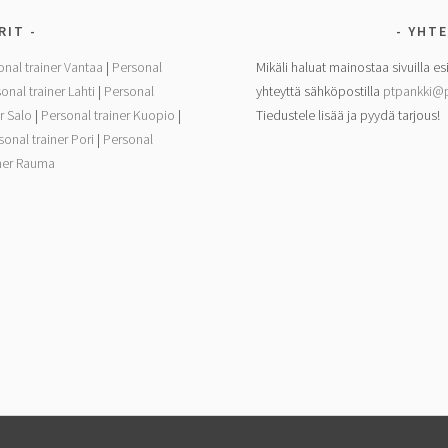
RIT
YHTE
onal trainer Vantaa
|
Personal
Mikäli haluat mainostaa sivuilla es
onal trainer Lahti
|
Personal
yhteyttä sähköpostilla
ptpankki@p
r Salo
|
Personal trainer Kuopio
|
Tiedustele lisää ja pyydä tarjous!
sonal trainer Pori
|
Personal
iner Rauma