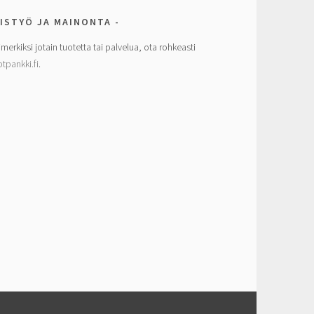
ISTYÖ JA MAINONTA
imerkiksi jotain tuotetta tai palvelua, ota rohkeasti
tpankki.fi
.