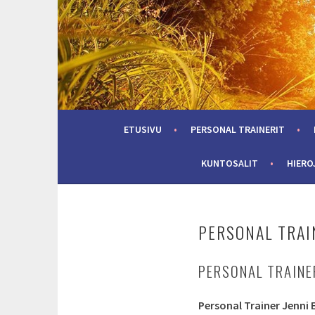
Skip
to
content
ETUSIVU
PERSONAL TRAINERIT
KUNTOSALIT
HIERO
PERSONAL TRAI
PERSONAL TRAINER
Personal Trainer Jenni 