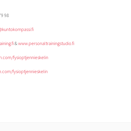
79 98
n@kuntokompassi.fi
ining.fi
&
www.personaltrainingstudio.fi
.com/fysioptjennieskelin
.com/fysioptjennieskelin