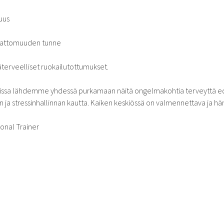
uus
oimattomuuden tunne
terveelliset ruokailutottumukset.
sissa lähdemme yhdessä purkamaan näitä ongelmakohtia terveyttä ed
ja stressinhallinnan kautta. Kaiken keskiössä on valmennettava ja hä
sonal Trainer