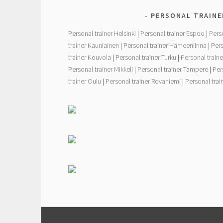
o
r
PERSONAL TRAINE
k
Personal trainer Helsinki
|
Personal trainer Espoo
|
Pers
trainer Kauniainen
|
Personal trainer Hämeenlinna
|
Pers
trainer Kouvola
|
Personal trainer Turku
|
Personal traine
Personal trainer Mikkeli
|
Personal trainer Tampere
|
Per
trainer Oulu
|
Personal trainer Rovaniemi
|
Personal tra