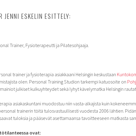
 JENNI ESKELIN ESITTELY:
nal Trainer, Fysioterapeutti ja Pilatesohjaaja.
rsonal trainer ja fysioterapia asiakkaani Helsingin keskustaan
Kuntokom
omistajista olen. Personal Training Studion tarkempi katuosoite on
Pohj
 mainiot julkiset kulkuyhteydet sekä lyhyt kävelymatka Helsingin rautat
terapia asiakaskuntani muodostuu niin vasta-alkajista kuin kokeneemmista
personal trainerin töitä tulosvastuullisesti vuodesta 2006 lähtien. Pidä
 saavat tuloksia ja pääsevät asettamaansa tavoitteeseen matkasta sam
tötilanteessa ovat: