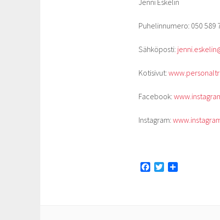
Jenni Eskelin
Puhelinnumero: 050 589 
Sähköposti:
jenni.eskeli
Kotisivut:
www.personaltra
Facebook:
www.instagram
Instagram:
www.instagram
F
T
S
a
w
h
c
i
a
e
t
r
b
t
e
o
e