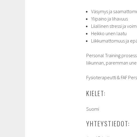
Väsymys ja saamattom
Ylipaino ja lihavuus
Liiallinen stressi ja v
Heikko unen laatu
Liikkumattomuus ja epä
Personal Training proses
liikunnan, paremman unen 
Fysioterapeutti & FAF Per
KIELET:
Suomi
YHTEYSTIEDOT: