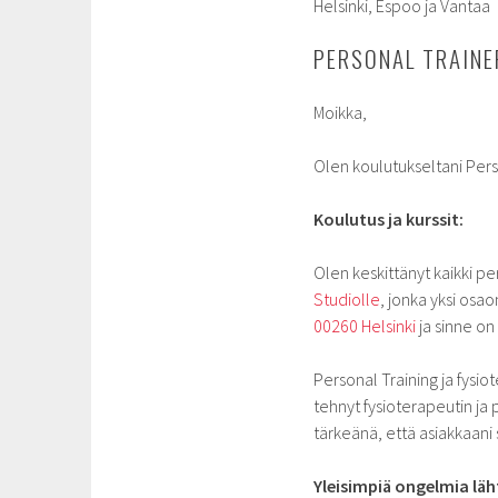
Helsinki, Espoo ja Vantaa
PERSONAL TRAINER
Moikka,
Olen koulutukseltani Perso
Koulutus ja kurssit:
Olen keskittänyt kaikki pe
Studiolle
, jonka yksi osa
00260 Helsinki
ja sinne on
Personal Training ja fysio
tehnyt fysioterapeutin ja 
tärkeänä, että asiakkaani
Yleisimpiä ongelmia läh