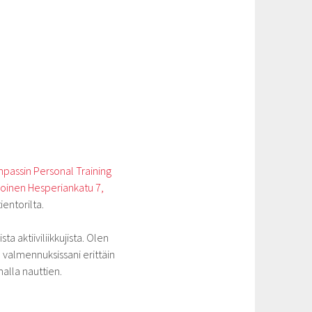
passin Personal Training
oinen Hesperiankatu 7,
ientorilta.
 aktiiviliikkujista. Olen
n valmennuksissani erittäin
alla nauttien.