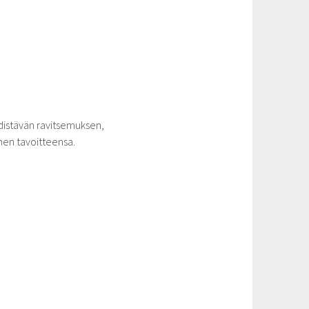
istävän ravitsemuksen,
nen tavoitteensa.