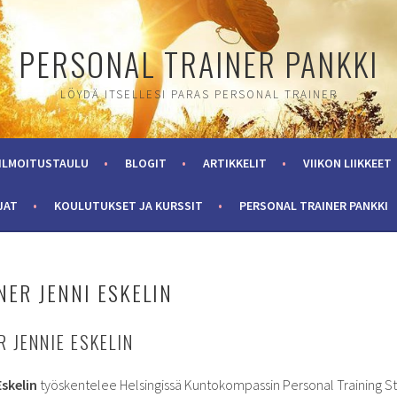
PERSONAL TRAINER PANKKI
LÖYDÄ ITSELLESI PARAS PERSONAL TRAINER
ILMOITUSTAULU
BLOGIT
ARTIKKELIT
VIIKON LIIKKEET
JAT
KOULUTUKSET JA KURSSIT
PERSONAL TRAINER PANKKI
NER JENNI ESKELIN
 JENNIE ESKELIN
Eskelin
työskentelee Helsingissä Kuntokompassin Personal Training St