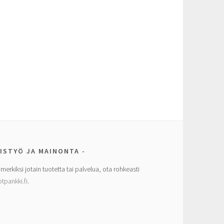
ISTYÖ JA MAINONTA
imerkiksi jotain tuotetta tai palvelua, ota rohkeasti
tpankki.fi
.