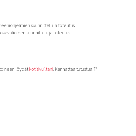
eeniohjelmien suunnittelu ja toteutus.
kavalioiden suunnittelu ja toteutus.
toineen löydät
kotisivuiltani
. Kannattaa tutustua!??