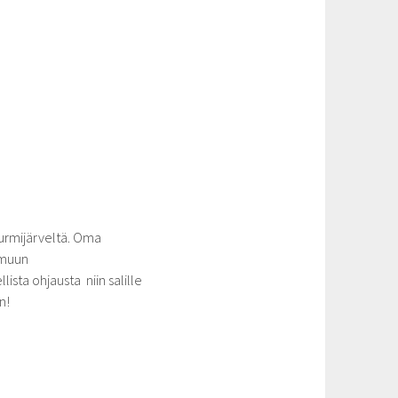
 Nurmijärveltä. Oma
,muun
ista ohjausta niin salille
n!