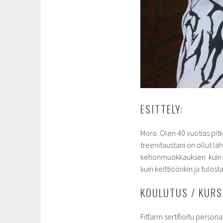
ESITTELY:
Moro. Olen 40 vuotias pitk
treenitaustani on ollut l
kehonmuokkauksen kuin rav
kuin keittiöönkin ja tulost
KOULUTUS / KURS
Fitfarm sertifioitu persona