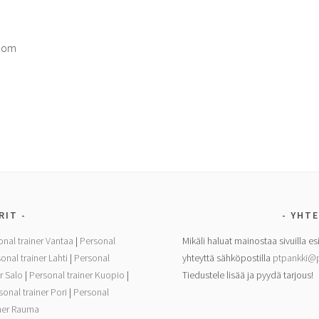
com
RIT
YHTE
onal trainer Vantaa
|
Personal
Mikäli haluat mainostaa sivuilla es
onal trainer Lahti
|
Personal
yhteyttä sähköpostilla
ptpankki@p
r Salo
|
Personal trainer Kuopio
|
Tiedustele lisää ja pyydä tarjous!
sonal trainer Pori
|
Personal
iner Rauma