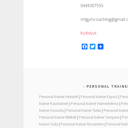
0449307555
mtgymcoaching@gmail.
Kotisivut
F
T
S
a
w
h
c
i
a
e
t
r
b
t
e
o
e
o
r
PERSONAL TRAINE
k
Personal trainer Helsinki
|
Personal trainer Espoo
|
Pers
trainer Kauniainen
|
Personal trainer Hämeenlinna
|
Pers
trainer Kouvola
|
Personal trainer Turku
|
Personal traine
Personal trainer Mikkeli
|
Personal trainer Tampere
|
Per
trainer Oulu
|
Personal trainer Rovaniemi
|
Personal tra