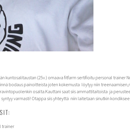
än kuntosalitaustan (25v.) omaava fitfarm sertifioitu personal trainer
ähinnä bodaus painoitteista joten kokemusta löytyy niin treenaamisen
intopuolenkin osalta.Kauttani saat siis ammattitaitoista ja perusteell
a syntyy varmasti! Otappa siis yhteyttä niin laitetaan sinutkin kondiksee
SIT:
l trainer