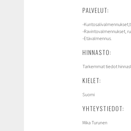
PALVELUT:
-Kuntosalivalmennukset,tr
-Ravintovalmennukset, ruo
-Etävalmennus.
HINNASTO:
Tarkemmat tiedot hinnas
KIELET:
Suomi
YHTEYSTIEDOT:
Mika Turunen