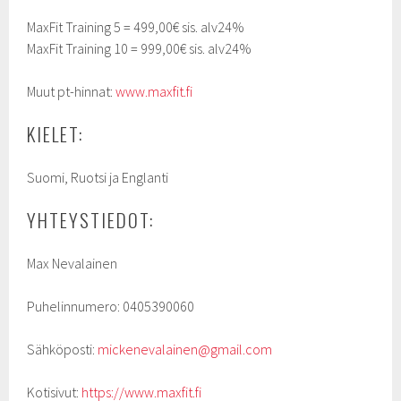
MaxFit Training 5 = 499,00€ sis. alv24%
MaxFit Training 10 = 999,00€ sis. alv24%
Muut pt-hinnat:
www.maxfit.fi
KIELET:
Suomi, Ruotsi ja Englanti
YHTEYSTIEDOT:
Max Nevalainen
Puhelinnumero: 0405390060
Sähköposti:
mickenevalainen@gmail.com
Kotisivut:
https://www.maxfit.fi