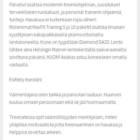
Palvelut sisältää modernin treeniohjelman, suositukset
terveelliseen ruokailuun, ja personal trainerin ohjaamia
tunteja. Hauskuus ei kuitenkaan lopu siihen!
Molemmat MaxFit Training 5 ja 10 paketit sisältää ilmaisen
kyydityksen kaksipaikkaisella yksimoottorisella
lentokoneella. Kone on tyypiltään Diamond DA20. Lento
lähtee aina Helsingin Malmin lentokentältä säävarauksella
sovittuna päivänä. HUOM! Asiakas astuu koneeseen omalla
vastuulla.
Esittely itsestäni:
Valmentajana olen tarkka ja panostan laatuun. Huumori
kuuluu omaan persoonaan eikä se jää huomaamatta.
Treenatessa opit säännöllisyyden merkityksen, miten
ylläpitää motivaatiota jotta treenaaminen on hauskaa ja
helppoa soveltaa arkeen.