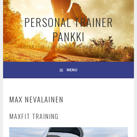
Skip
to
PERSONAL TRAINER
content
PANKKI
LÖYDÄ ITSELLESI PARAS PERSONAL TRAINER
MENU
MAX NEVALAINEN
MAXFIT TRAINING