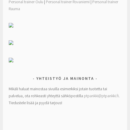
Personal trainer Oulu
|
Personal trainer Rovaniemi
|
Personal trainer
Rauma
YHTEISTYÖ JA MAINONTA
Mikäli haluat mainostaa sivuilla esimerkiksi jotain tuotetta tai
palvelua, ota rohkeasti yhteyttä sähköpostilla
ptpankki@ptpankki.fi
.
Tiedustele lisää ja pyydä tarjous!