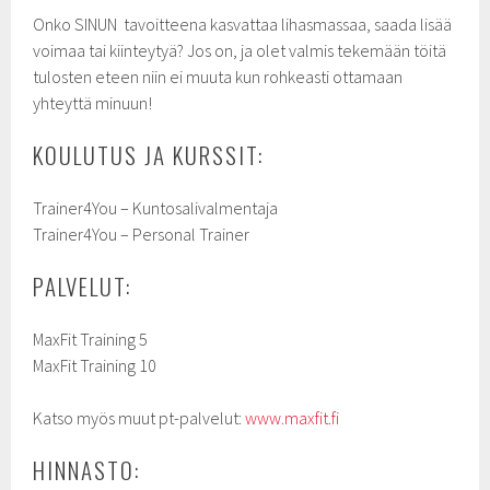
Onko SINUN tavoitteena kasvattaa lihasmassaa, saada lisää
voimaa tai kiinteytyä? Jos on, ja olet valmis tekemään töitä
tulosten eteen niin ei muuta kun rohkeasti ottamaan
yhteyttä minuun!
KOULUTUS JA KURSSIT:
Trainer4You – Kuntosalivalmentaja
Trainer4You – Personal Trainer
PALVELUT:
MaxFit Training 5
MaxFit Training 10
Katso myös muut pt-palvelut:
www.maxfit.fi
HINNASTO: