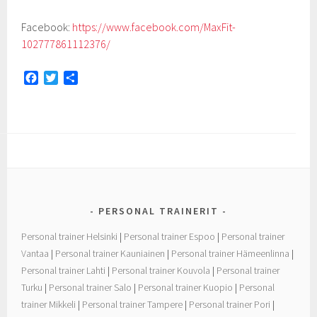
Facebook:
https://www.facebook.com/MaxFit-
102777861112376/
F
T
S
a
w
h
c
i
a
e
t
r
b
t
e
o
e
o
r
k
PERSONAL TRAINERIT
Personal trainer Helsinki
|
Personal trainer Espoo
|
Personal trainer
Vantaa
|
Personal trainer Kauniainen
|
Personal trainer Hämeenlinna
|
Personal trainer Lahti
|
Personal trainer Kouvola
|
Personal trainer
Turku
|
Personal trainer Salo
|
Personal trainer Kuopio
|
Personal
trainer Mikkeli
|
Personal trainer Tampere
|
Personal trainer Pori
|