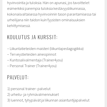
hyvinvointia ja tuloksia. Hän on apunasi, jos tavoittelet
esimerkiksi parempia tuloksia kestävyysliikunnassa,
kokonaisvaltaisessa hyvinvoinnin tason parantamisessa tai
urheilijana niin taidon kuin fyysisten ominaisuuksien
kehittymisessä.
KOULUTUS JA KURSSIT:
– Liikuntatieteiden maisteri (liikuntapedagogiikka)
– Terveystieteiden aineopinnot
– Kuntosalivalmentaja (Trainer4you)
– Personal Trainer (Trainer4you)
PALVELUT:
1) personal trainer- palvelut
2) urheilu- ja ryhmävalmennukset
3) luennot, tyhypäivät ja liikunnan asiantuntijapalvelut