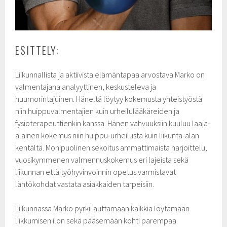
ESITTELY:
Liikunnallista ja aktiivista elämäntapaa arvostava Marko on
valmentajana analyyttinen, keskusteleva ja
huumorintajuinen. Häneltä löytyy kokemusta yhteistyöstä
niin huippuvalmentajien kuin urheilulääkäreiden ja
fysioterapeuttienkin kanssa. Hänen vahvuuksiin kuuluu laaja-
alainen kokemus niin huippu-urheilusta kuin liikunta-alan
kentältä. Monipuolinen sekoitus ammattimaista harjoittelu,
vuosikymmenen valmennuskokemus eri lajeista sekä
liikunnan että työhyvinvoinnin opetus varmistavat
lähtökohdat vastata asiakkaiden tarpeisiin.
Liikunnassa Marko pyrkii auttamaan kaikkia löytämään
liikkumisen ilon sekä pääsemään kohti parempaa