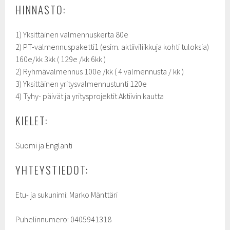
HINNASTO:
1) Yksittäinen valmennuskerta 80e
2) PT-valmennuspaketti1 (esim. aktiiviliikkuja kohti tuloksia)
160e/kk 3kk ( 129e /kk 6kk )
2) Ryhmävalmennus 100e /kk ( 4 valmennusta / kk )
3) Yksittäinen yritysvalmennustunti 120e
4) Tyhy- päivät ja yritysprojektit Aktiivin kautta
KIELET:
Suomi ja Englanti
YHTEYSTIEDOT:
Etu- ja sukunimi: Marko Mänttäri
Puhelinnumero: 0405941318