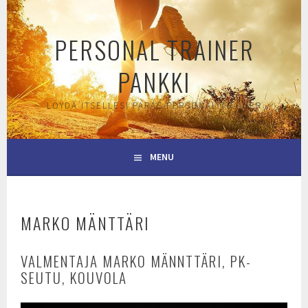
Skip
to
PERSONAL TRAINER
content
PANKKI
LÖYDÄ ITSELLESI PARAS PERSONAL TRAINER
MENU
MARKO MÄNTTÄRI
VALMENTAJA MARKO MÄNNTTÄRI, PK-
SEUTU, KOUVOLA