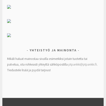
YHTEISTYÖ JA MAINONTA
Mikäli haluat mainostaa sivuilla esimerkiksi jotain tuotetta tai
palvelua, ota rohkeasti yhteyttä sähköpostilla
ptpankki@ptpankki.fi
.
Tiedustele lisää ja pyydä tarjous!