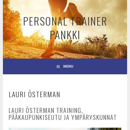
Skip
to
PERSONAL TRAINER
content
PANKKI
LÖYDÄ ITSELLESI PARAS PERSONAL TRAINER
MENU
LAURI ÖSTERMAN
LAURI ÖSTERMAN TRAINING,
PÄÄKAUPUNKISEUTU JA YMPÄRYSKUNNAT