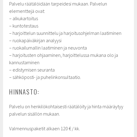
Palvelu räätälöidään tarpeidesi mukaan. Palvelun
elementtejä ovat:
– alkukartoitus
– kuntotestaus
– harjoittelun suunnittelu ja harjoitusohjelman laatiminen
– ruokapäiväkirjan analyysi
– ruokailumallin laatiminen ja neuvonta
– harjoitusten ohjaaminen, harjoittelussa mukana olo ja
kannustaminen
– edistymisen seuranta
– sähköposti- ja puhelinkonsultaatio.
HINNASTO:
Palvelu on henkilökohtaisesti räätälöity ja hinta määräytyy
palvelun sisällön mukaan.
Valmennuspaketit alkaen 120 € / kk.