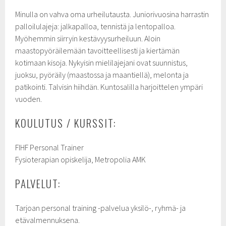
Minulla on vahva oma urheilutausta. Juniorivuosina harrastin
palloilulajeja: jalkapalloa, tennistä ja lentopalloa.
Myöhemmin siirryin kestävyysurheiluun. Aloin
maastopyöräilemään tavoitteellisesti ja kiertämän
kotimaan kisoja. Nykyisin mielilajejani ovat suunnistus,
juoksu, pyöräily (maastossa ja maantiellä), melonta ja
patikointi. Talvisin hiihdän. Kuntosalilla harjoittelen ympäri
vuoden.
KOULUTUS / KURSSIT:
FIHF Personal Trainer
Fysioterapian opiskelija, Metropolia AMK
PALVELUT:
Tarjoan personal training -palvelua yksilö-, ryhmä- ja
etävalmennuksena.