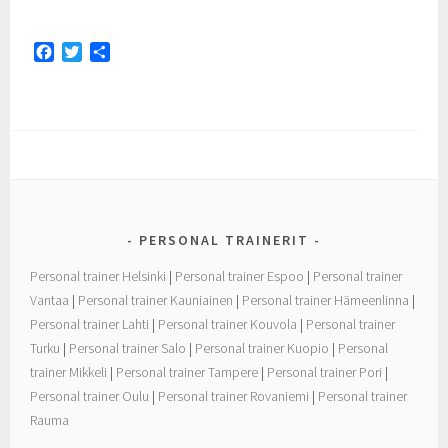
F
T
S
a
w
h
c
i
a
e
t
r
b
t
e
o
e
o
r
k
PERSONAL TRAINERIT
Personal trainer Helsinki
|
Personal trainer Espoo
|
Personal trainer
Vantaa
|
Personal trainer Kauniainen
|
Personal trainer Hämeenlinna
|
Personal trainer Lahti
|
Personal trainer Kouvola
|
Personal trainer
Turku
|
Personal trainer Salo
|
Personal trainer Kuopio
|
Personal
trainer Mikkeli
|
Personal trainer Tampere
|
Personal trainer Pori
|
Personal trainer Oulu
|
Personal trainer Rovaniemi
|
Personal trainer
Rauma