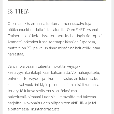
ESITTELY:
Olen Lauri Österman ja tuotan valmennuspalveluja
pääkaupunkiseudulla ja lähialueilla. Olen FIHF Personal
Trainer. Ja opiskelen fysioterapeutiksi Helsingin Metropolia
Ammattikorkeakoulussa. Asemapaikkani on Espoossa,
mutta tuon PT -palvelun sinne missä sinä haluat liikuntaa
harrastaa.
Vahvimpia osaamisalueitani ovat terveys ja -
kestävyysliikuntalajit ikään katsomatta. Voimaharjoittelu,
erityisesti terveyden ja liikuntaharrastusten tukemiseksi
kuuluu vahvuuksiini. Myös painonhallinta sekä liikuntaa ja
terveyttä tukeva ravitsemus on tärkeä osa
palveluvalikoimaani. Luon sinulle tavoitteitasi tukevan
harjoittelukokonaisuuden olitpa sitten aktiiviliikkuja tai
aloittamassa liikuntaharrastusta.