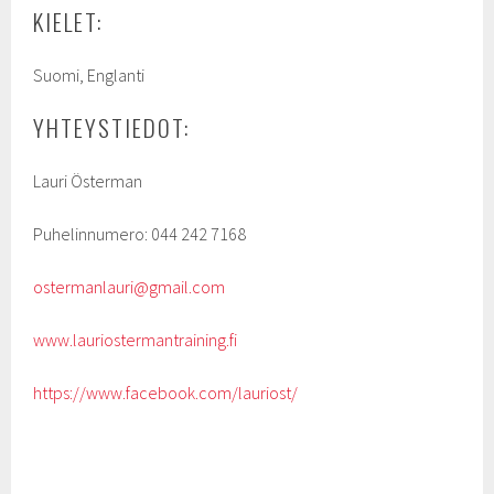
KIELET:
Suomi, Englanti
YHTEYSTIEDOT:
Lauri Österman
Puhelinnumero: 044 242 7168
ostermanlauri@gmail.com
www.lauriostermantraining.fi
https://www.facebook.com/lauriost/