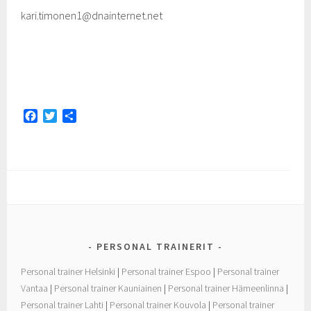
kari.timonen1@dnainternet.net
F
T
S
a
w
h
c
i
a
e
t
r
b
t
e
o
e
o
r
k
PERSONAL TRAINERIT
Personal trainer Helsinki
|
Personal trainer Espoo
|
Personal trainer
Vantaa
|
Personal trainer Kauniainen
|
Personal trainer Hämeenlinna
|
Personal trainer Lahti
|
Personal trainer Kouvola
|
Personal trainer