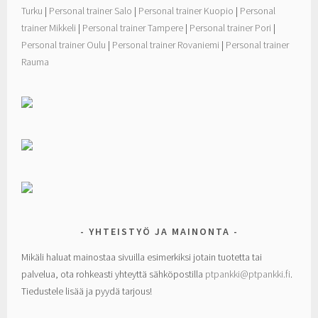
Turku
|
Personal trainer Salo
|
Personal trainer Kuopio
|
Personal
trainer Mikkeli
|
Personal trainer Tampere
|
Personal trainer Pori
|
Personal trainer Oulu
|
Personal trainer Rovaniemi
|
Personal trainer
Rauma
YHTEISTYÖ JA MAINONTA
Mikäli haluat mainostaa sivuilla esimerkiksi jotain tuotetta tai
palvelua, ota rohkeasti yhteyttä sähköpostilla
ptpankki@ptpankki.fi
.
Tiedustele lisää ja pyydä tarjous!