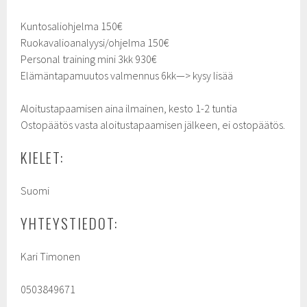
Kuntosaliohjelma 150€
Ruokavalioanalyysi/ohjelma 150€
Personal training mini 3kk 930€
Elämäntapamuutos valmennus 6kk—> kysy lisää
Aloitustapaamisen aina ilmainen, kesto 1-2 tuntia
Ostopäätös vasta aloitustapaamisen jälkeen, ei ostopäätös.
KIELET:
Suomi
YHTEYSTIEDOT:
Kari Timonen
0503849671