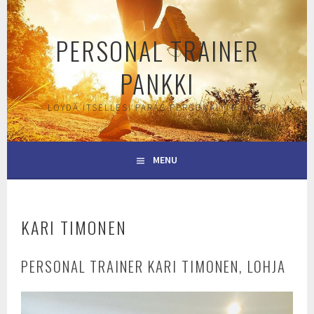
Skip
to
PERSONAL TRAINER
content
PANKKI
LÖYDÄ ITSELLESI PARAS PERSONAL TRAINER
MENU
KARI TIMONEN
PERSONAL TRAINER KARI TIMONEN, LOHJA