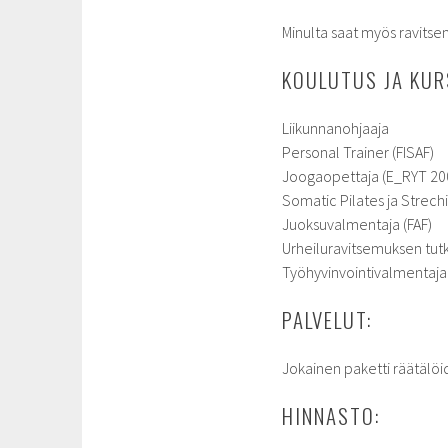
Minulta saat myös ravitse
KOULUTUS JA KUR
Liikunnanohjaaja
Personal Trainer (FISAF)
Joogaopettaja (E_RYT 20
Somatic Pilates ja Strech
Juoksuvalmentaja (FAF)
Urheiluravitsemuksen tut
Työhyvinvointivalmentaja
PALVELUT:
Jokainen paketti räätälö
HINNASTO: