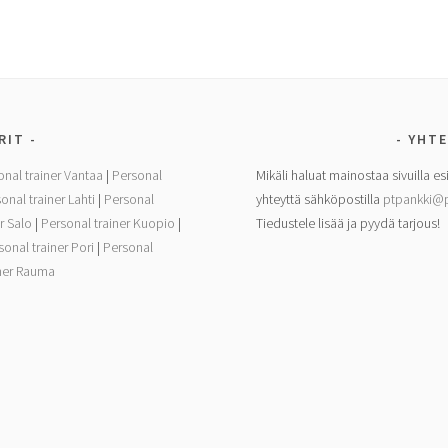
RIT
YHTE
onal trainer Vantaa
|
Personal
Mikäli haluat mainostaa sivuilla es
onal trainer Lahti
|
Personal
yhteyttä sähköpostilla
ptpankki@p
r Salo
|
Personal trainer Kuopio
|
Tiedustele lisää ja pyydä tarjous!
sonal trainer Pori
|
Personal
iner Rauma