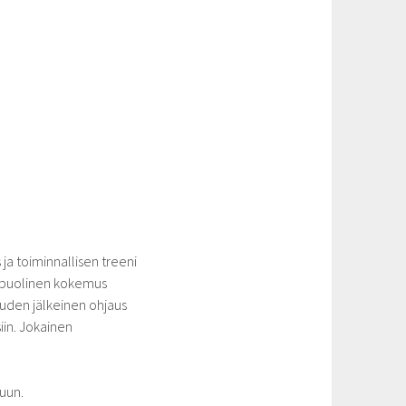
ja toiminnallisen treeni
onipuolinen kokemus
auden jälkeinen ohjaus
iin. Jokainen
luun.