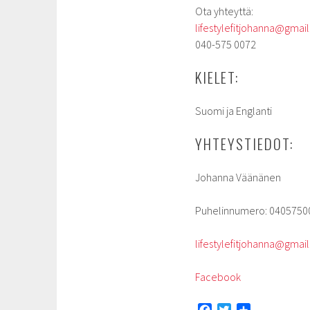
Ota yhteyttä:
lifestylefitjohanna@gmai
040-575 0072
KIELET:
Suomi ja Englanti
YHTEYSTIEDOT:
Johanna Väänänen
Puhelinnumero: 0405750
lifestylefitjohanna@gmai
Facebook