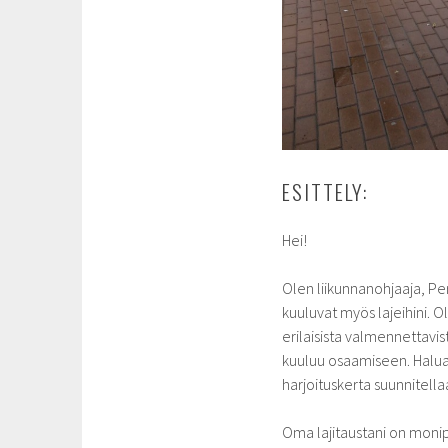
ESITTELY:
Hei!
Olen liikunnanohjaaja, Pe
kuuluvat myös lajeihini. O
erilaisista valmennettavi
kuuluu osaamiseen. Haluan
harjoituskerta suunnitellaa
Oma lajitaustani on monipu