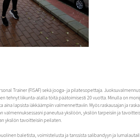
rsonal Trainer (FISAF) sekä jooga- ja pilatesopettaja. Juoksuvalmennus 
len tehnyt liikunta-alalla töitä päätoimisesti 20 vuotta. Minulla on m
sta aina lapsista iäkkäämpiin valmennettaviin. Myös raskausajan ja rask
 valmennuksessasni paneutua yksilöön, yksilön tarpeisiin ja tavoitteis
n yksilön tavoitteisiin peilaten.
olinen baletista, voimistelusta ja tanssista salibandyyn ja lumalautai