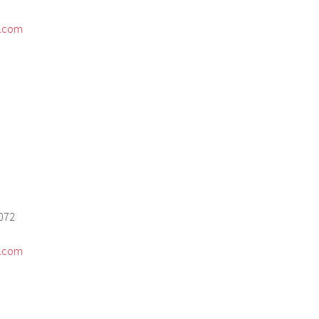
l.com
072
l.com