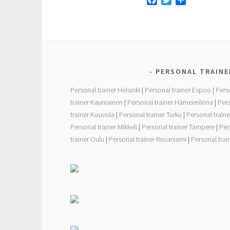
F
T
S
a
w
h
c
i
a
e
t
r
b
t
e
o
e
o
r
PERSONAL TRAINE
k
Personal trainer Helsinki
|
Personal trainer Espoo
|
Pers
trainer Kauniainen
|
Personal trainer Hämeenlinna
|
Pers
trainer Kouvola
|
Personal trainer Turku
|
Personal traine
Personal trainer Mikkeli
|
Personal trainer Tampere
|
Per
trainer Oulu
|
Personal trainer Rovaniemi
|
Personal tra