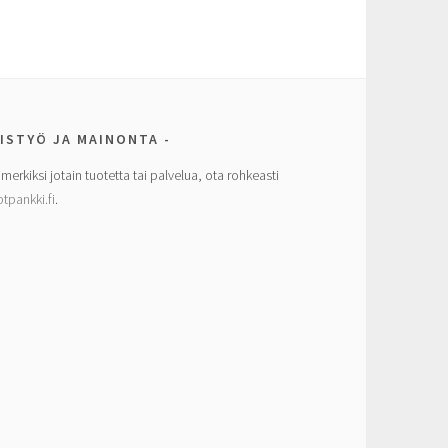
ISTYÖ JA MAINONTA
imerkiksi jotain tuotetta tai palvelua, ota rohkeasti
tpankki.fi
.