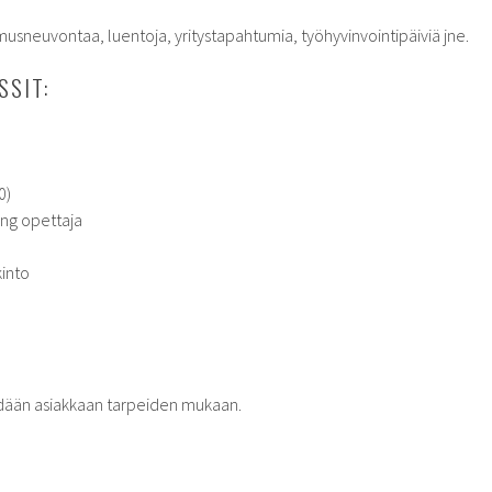
musneuvontaa, luentoja, yritystapahtumia, työhyvinvointipäiviä jne.
SSIT:
0)
ing opettaja
kinto
idään asiakkaan tarpeiden mukaan.