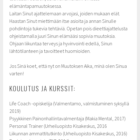
elämäntapamuutoksessa.
Laitan Sinut ajattelemaan arvojasi, joiden mukaan elät.
Haastan Sinut miettimään itse asioita ja annan Sinulle
pohdintoja tukevia tehtäviä. Opetan pois dieettiajattelusta
ohjeistamalla juuri Sinun elämääsi sopivia muutoksia.
Ohjaan liikuntaa terveys ja hyvinvointi edellä, Sinun
lähtötilanteen ja tavoitteet huomioiden.
Jos Sinä koet, että nyt on Muutoksen Aika, minä olen Sinua
varten!
KOULUTUS JA KURSSIT:
Life Coach -opiskelija (Valmentamo, valmistuminen syksyllä
2019)
Psyykkinen Painonhallintavalmentaja (Makia Mental, 2017)
Personal Trainer (Urheiluopisto Kisakeskus, 2016
Liikunnan ammattitutkinto (Urheiluopisto Kisakeskus, 2016)