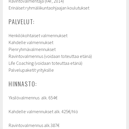
Ravintovalmentaja (FAF, 2014)
Erinäiset ryhmäliikuntaohjaajan koulutukset
PALVELUT:
Henkilökohtaiset valmennukset
Kahdelle valmennukset
Pienryhmävalmennukset
Ravintovalmennus (voidaan toteuttaa etänä)
Life Coaching (voidaan toteuttaa etänä)
Palvelupaketit yrityksille
HINNASTO:
Yksilövalmennus alk. 654€
Kahdelle valmennukset alk. 425€/hlö
Ravintovalmennus alk.387€