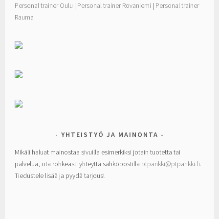
Personal trainer Oulu
|
Personal trainer Rovaniemi
|
Personal trainer
Rauma
YHTEISTYÖ JA MAINONTA
Mikäli haluat mainostaa sivuilla esimerkiksi jotain tuotetta tai
palvelua, ota rohkeasti yhteyttä sähköpostilla
ptpankki@ptpankki.fi
.
Tiedustele lisää ja pyydä tarjous!