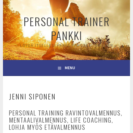
Skip
to
PERSONAL TRAINER
content
PANKKI
LÖYDÄ ITSELLESI PARAS PERSONAL TRAINER
MENU
JENNI SIPONEN
PERSONAL TRAINING RAVINTOVALMENNUS,
MENTAALIVALMENNUS, LIFE COACHING,
LOHJA MYÖS ETÄVALMENNUS