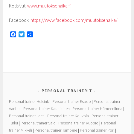
Kotisivut:
www.muutoksenaika.fi
Facebook:
https://www.facebook.com/muutoksenaika/
F
T
S
a
w
h
c
i
a
e
t
r
b
t
e
o
e
o
r
k
PERSONAL TRAINERIT
Personal trainer Helsinki
|
Personal trainer Espoo
|
Personal trainer
Vantaa
|
Personal trainer Kauniainen
|
Personal trainer Hämeenlinna
|
Personal trainer Lahti
|
Personal trainer Kouvola
|
Personal trainer
Turku
|
Personal trainer Salo
|
Personal trainer Kuopio
|
Personal
trainer Mikkeli
|
Personal trainer Tampere
|
Personal trainer Pori
|