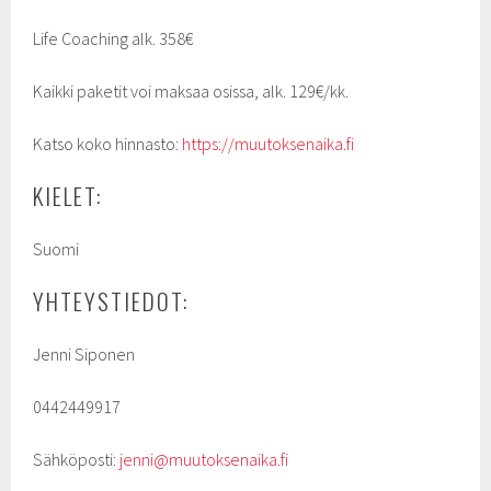
Life Coaching alk. 358€
Kaikki paketit voi maksaa osissa, alk. 129€/kk.
Katso koko hinnasto:
https://muutoksenaika.fi
KIELET:
Suomi
YHTEYSTIEDOT:
Jenni Siponen
0442449917
Sähköposti:
jenni@muutoksenaika.fi