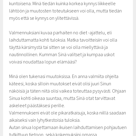
kuntoisena. Minä tiedän kuinka korkea kynnys liikkeelle
lähtöön ja muutosten toteutukseen voi olla, mutta tiedän
myös että se kynnys on ylitettävissä.
Valmennuksiani kuvaa parhaiten no diet -ajattelu, eli
laihduttamatta kohti tuloksia. Matka tavoitteisiin voi olla
täyttä kärsimystä tai sitten se voi olla miellyttävä ja
nautinnollinen. Kumman Sinä valitset ja kumpaa uskot
voivasi noudattaa lopun elämääsi?
Minä olen tukenasi muutoksissa. En anna valmiita ohjeita
käteesi, koska silloin muutokset eivät olisi juuri Sinun
näköisiä ja täten niitä olisi vaikea toteuttaa pysyvästi. Ohjaan
Sinua kohti oikeaa suuntaa, mutta Sinä otat tarvittavat
askeleet päästäksesi perille.
Valmennukseni eivät ole pikaratkaisuja, koska niillä saadaan
aikaiseksi vain lyhytkestoisia tuloksia.
Autan sinua lopettamaan ikuisen laihduttamisen pohjautuen
tutkittuun tietoon, sekä kokemuksiini omassa