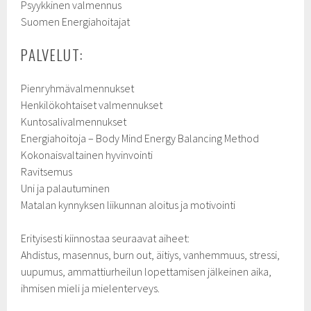
Psyykkinen valmennus
Suomen Energiahoitajat
PALVELUT:
Pienryhmävalmennukset
Henkilökohtaiset valmennukset
Kuntosalivalmennukset
Energiahoitoja – Body Mind Energy Balancing Method
Kokonaisvaltainen hyvinvointi
Ravitsemus
Uni ja palautuminen
Matalan kynnyksen liikunnan aloitus ja motivointi
Erityisesti kiinnostaa seuraavat aiheet:
Ahdistus, masennus, burn out, äitiys, vanhemmuus, stressi,
uupumus, ammattiurheilun lopettamisen jälkeinen aika,
ihmisen mieli ja mielenterveys.