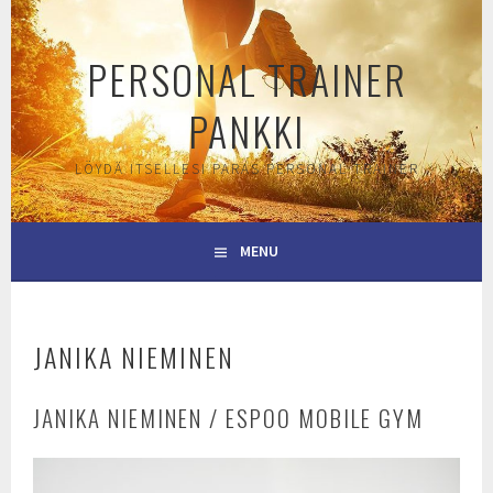
Skip
to
PERSONAL TRAINER
content
PANKKI
LÖYDÄ ITSELLESI PARAS PERSONAL TRAINER
MENU
JANIKA NIEMINEN
JANIKA NIEMINEN / ESPOO MOBILE GYM