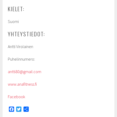
KIELET:
Suomi
YHTEYSTIEDOT:
Antti Virolainen
Puhelinnumero:
antti80@gmail.com
www.anafitness.fi
Facebook
F
T
S
a
w
h