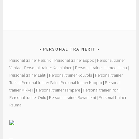
c
i
a
e
t
r
b
t
e
o
e
o
r
k
PERSONAL TRAINERIT
Personal trainer Helsinki
|
Personal trainer Espoo
|
Personal trainer
Vantaa
|
Personal trainer Kauniainen
|
Personal trainer Hämeenlinna
|
Personal trainer Lahti
|
Personal trainer Kouvola
|
Personal trainer
Turku
|
Personal trainer Salo
|
Personal trainer Kuopio
|
Personal
trainer Mikkeli
|
Personal trainer Tampere
|
Personal trainer Pori
|
Personal trainer Oulu
|
Personal trainer Rovaniemi
|
Personal trainer
Rauma