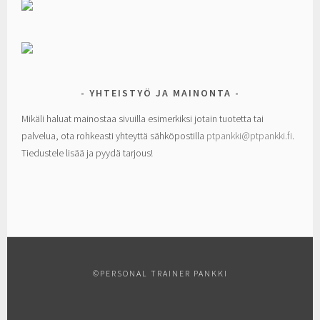
YHTEISTYÖ JA MAINONTA
Mikäli haluat mainostaa sivuilla esimerkiksi jotain tuotetta tai
palvelua, ota rohkeasti yhteyttä sähköpostilla
ptpankki@ptpankki.fi
.
Tiedustele lisää ja pyydä tarjous!