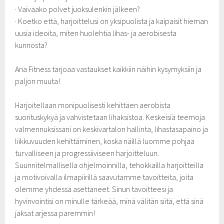
· Vaivaako polvet juoksulenkin jälkeen?
· Koetko että, harjoittelusi on yksipuolista ja kaipaisit hieman
uusia ideoita, miten huolehtia lihas- ja aerobisesta
kunnosta?
Ana Fitness tarjoaa vastaukset kaikkiin näihin kysymyksiin ja
paljon muuta!
Harjoitellaan monipuolisesti kehittäen aerobista
suorituskykyä ja vahvistetaan lihaksistoa. Keskeisiä teemoja
valmennuksissani on keskivartalon hallinta, lihastasapaino ja
liikkuvuuden kehittäminen, koska näillä luomme pohjaa
turvalliseen ja progressiiviseen harjoitteluun.
Suunnitelmallisella ohjelmoinnilla, tehokkailla harjoitteilla
ja motivoivalla ilmapiirillä saavutamme tavoitteita, joita
olemme yhdessä asettaneet. Sinun tavoitteesi ja
hyvinvointisi on minulle tärkeää, minä välitän siitä, että sinä
jaksat arjessa paremmin!