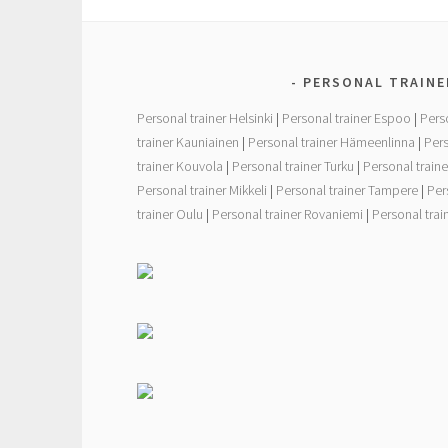
e
t
r
b
t
e
o
e
o
r
PERSONAL TRAINE
k
Personal trainer Helsinki
|
Personal trainer Espoo
|
Pers
trainer Kauniainen
|
Personal trainer Hämeenlinna
|
Pers
trainer Kouvola
|
Personal trainer Turku
|
Personal traine
Personal trainer Mikkeli
|
Personal trainer Tampere
|
Per
trainer Oulu
|
Personal trainer Rovaniemi
|
Personal tra