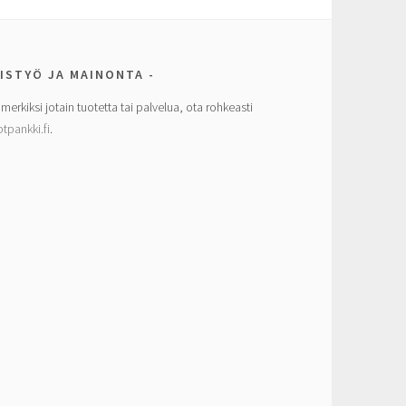
ISTYÖ JA MAINONTA
imerkiksi jotain tuotetta tai palvelua, ota rohkeasti
tpankki.fi
.