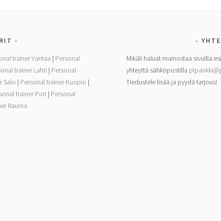
RIT
YHTE
onal trainer Vantaa
|
Personal
Mikäli haluat mainostaa sivuilla es
onal trainer Lahti
|
Personal
yhteyttä sähköpostilla
ptpankki@p
r Salo
|
Personal trainer Kuopio
|
Tiedustele lisää ja pyydä tarjous!
sonal trainer Pori
|
Personal
iner Rauma