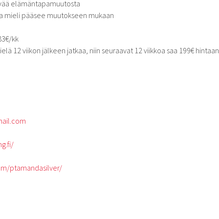
syvää elämäntapamuutosta
lla mieli pääsee muutokseen mukaan
83€/kk
lä 12 viikon jälkeen jatkaa, niin seuraavat 12 viikkoa saa 199€ hintaan
mail.com
g.fi/
om/ptamandasilver/