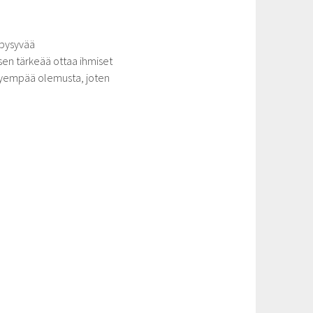
 pysyvää
en tärkeää ottaa ihmiset
evyempää olemusta, joten