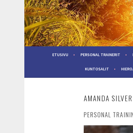
Skip
to
content
ETUSIVU
PERSONAL TRAINERIT
KUNTOSALIT
HIERO
AMANDA SILVER
PERSONAL TRAINI