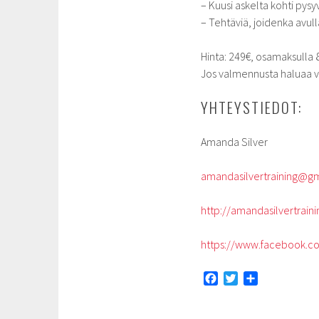
– Kuusi askelta kohti py
– Tehtäviä, joidenka avu
Hinta: 249€, osamaksulla 
Jos valmennusta haluaa vie
YHTEYSTIEDOT:
Amanda Silver
amandasilvertraining@g
http://amandasilvertrainin
https://www.facebook.c
F
T
S
a
w
h
c
i
a