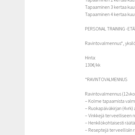
Tapaaminen 3 kertaa kuus
Tapaaminen 4 kertaa kuus
PERSONAL TRAINING -ET
Ravintovalmennus*, yksilö
Hinta:
130€/kk
*RAVINTOVALMENNUS
Ravintovalmennus (12vko) 
– Kolme tapaamista valme
– Ruokapäiväkirjan (4vrk) 
– Vinkkejä terveelliseen 
– Henkilökohtaisesti räätä
– Reseptejä terveellisiin 