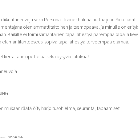
n liikuntaneuvoja sekä Personal Trainer haluaa auttaa juuri Sinut kohti
entajana olen ammattitaitoinen ja tsemppaava, ja minulle on erityis
än. Kaikille ei toimi samanlainen tapa lähestyä parempaa oloa ja k
 ja elämäntilanteeseesi sopiva tapa lähestyä terveempää elämää.
el kerrallaan opettelua sekä pysyviä tuloksia!
ntaneuvoja
NING
ön mukaan räätälöity harjoitusohjelma, seuranta, tapaamiset.
sa: 200€/kk