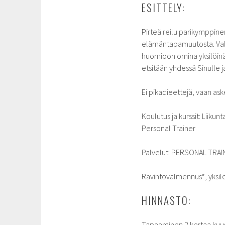
ESITTELY:
Pirteä reilu parikymppine
elämäntapamuutosta. Valm
huomioon omina yksilöinä
etsitään yhdessä Sinulle
Ei pikadieettejä, vaan ask
Koulutus ja kurssit: Liiku
Personal Trainer
Palvelut: PERSONAL TRAI
Ravintovalmennus*, yksil
HINNASTO:
Tapaaminen 2 kertaa kuus