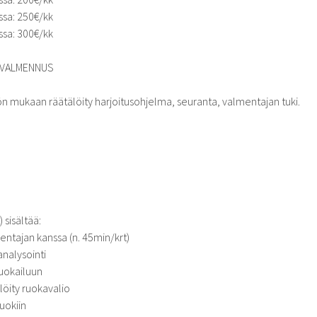
sa: 250€/kk
sa: 300€/kk
ÄVALMENNUS
n mukaan räätälöity harjoitusohjelma, seuranta, valmentajan tuki.
sisältää:
ntajan kanssa (n. 45min/krt)
analysointi
ruokailuun
löity ruokavalio
ruokiin