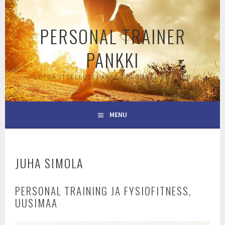
Skip
to
PERSONAL TRAINER
content
PANKKI
LÖYDÄ ITSELLESI PARAS PERSONAL TRAINER
MENU
JUHA SIMOLA
PERSONAL TRAINING JA FYSIOFITNESS,
UUSIMAA