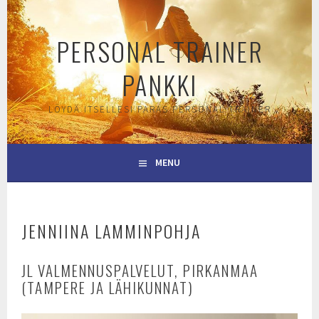
Skip
to
PERSONAL TRAINER
content
PANKKI
LÖYDÄ ITSELLESI PARAS PERSONAL TRAINER
MENU
JENNIINA LAMMINPOHJA
JL VALMENNUSPALVELUT, PIRKANMAA
(TAMPERE JA LÄHIKUNNAT)