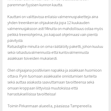
paremman fyysisen kunnon kautta.
Kauttani on valittavissa erilaisia valmennuspaketteja aina
yhden treenikerran ohjauksesta jopa 12 kuukauden
valmennusjaksoon asti! Minulta on mahdollisuus ostaa myös
pelkkä treeniohjelma, jos kaipaat ohjelmaasi vain pientä
päivitystä.
Ratsastajille minulla on oma räätälöity paketti, johon kuuluu
sekä ratsastusvalmennusta että kuntovalmennusta
asiakkaan toiveiden mukaisesti.
Olen ohjaajana positiivisen napakka ja asiakkaan huomioon
ottava. Pyrin tuomaan asiakkaalle onnistumisen tunteita
sekä auttaa asiakasta saavuttamaan tavoitteensa sekä
omaan kroppaan liittyvissä muutoksissa että
harrastuksellisissa tavoitteissa!
Toimin Pirkanmaan alueella, päasiassa Tampereella.