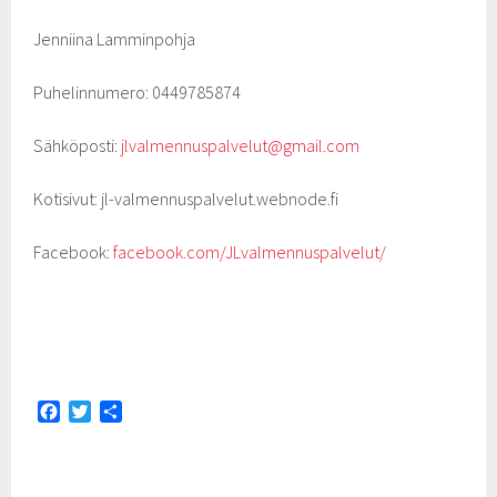
Jenniina Lamminpohja
Puhelinnumero: 0449785874
Sähköposti:
jlvalmennuspalvelut@gmail.com
Kotisivut: jl-valmennuspalvelut.webnode.fi
Facebook:
facebook.com/JLvalmennuspalvelut/
F
T
S
a
w
h
c
i
a
e
t
r