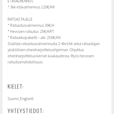
ETÄVALMENNUS
* 3kk etävalmennus 120€/KK
RATSASTAJILLE
* Ratsastusvalmennus 30€/H
* Hevosen ratsutus 25€/KRT
* Ratsukkopaketti – alk. 250€/KK
Sisältää ratsastusvalmennusta 2-4krt/kk sekä ratsastajan
yksilöllisen oheisharjoitteluohjelman. Ohjattua
oheisharjoittelua kerran kuukaudessa. Myös hevosen
ratsutusmahdollisuus
KIELET:
Suomi, Englanti
YHTEYSTIEDOT: