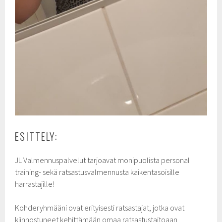
ESITTELY:
JL Valmennuspalvelut tarjoavat monipuolista personal
training- sekä ratsastusvalmennusta kaikentasoisille
harrastajille!
Kohderyhmääni ovat erityisesti ratsastajat, jotka ovat
kiinnostuneet kehittämään omaa ratsastustaitoaan