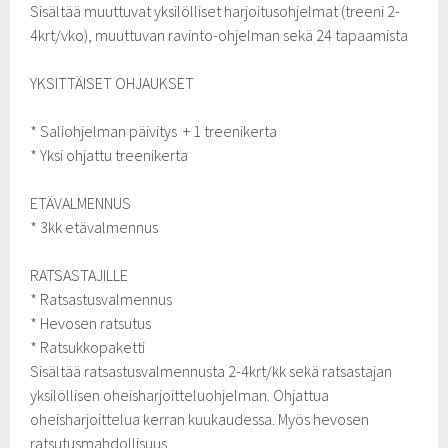
Sisältää muuttuvat yksilölliset harjoitusohjelmat (treeni 2-
4krt/vko), muuttuvan ravinto-ohjelman sekä 24 tapaamista
YKSITTÄISET OHJAUKSET
* Saliohjelman päivitys + 1 treenikerta
* Yksi ohjattu treenikerta
ETÄVALMENNUS
* 3kk etävalmennus
RATSASTAJILLE
* Ratsastusvalmennus
* Hevosen ratsutus
* Ratsukkopaketti
Sisältää ratsastusvalmennusta 2-4krt/kk sekä ratsastajan
yksilöllisen oheisharjoitteluohjelman. Ohjattua
oheisharjoittelua kerran kuukaudessa. Myös hevosen
ratsutusmahdollisuus