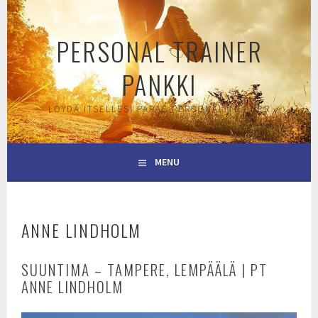
Skip
to
PERSONAL TRAINER
content
PANKKI
LÖYDÄ ITSELLESI PARAS PERSONAL TRAINER
MENU
ANNE LINDHOLM
SUUNTIMA – TAMPERE, LEMPÄÄLÄ | PT
ANNE LINDHOLM