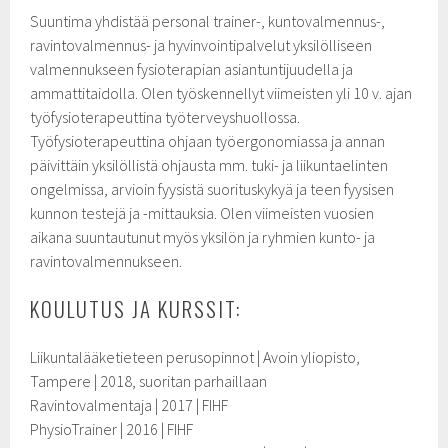
Suuntima yhdistää personal trainer-, kuntovalmennus-,
ravintovalmennus- ja hyvinvointipalvelut yksilölliseen
valmennukseen fysioterapian asiantuntijuudella ja
ammattitaidolla. Olen työskennellyt viimeisten yli 10 v. ajan
työfysioterapeuttina työterveyshuollossa.
Työfysioterapeuttina ohjaan työergonomiassa ja annan
päivittäin yksilöllistä ohjausta mm. tuki- ja liikuntaelinten
ongelmissa, arvioin fyysistä suorituskykyä ja teen fyysisen
kunnon testejä ja -mittauksia. Olen viimeisten vuosien
aikana suuntautunut myös yksilön ja ryhmien kunto- ja
ravintovalmennukseen.
KOULUTUS JA KURSSIT:
Liikuntalääketieteen perusopinnot | Avoin yliopisto,
Tampere | 2018, suoritan parhaillaan
Ravintovalmentaja | 2017 | FIHF
PhysioTrainer | 2016 | FIHF