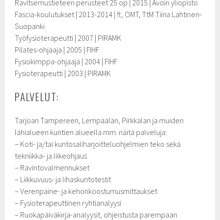
Ravitsemustieteen perusteet 25 op | 2015 | Avoin yliopisto
Fascia-koulutukset | 2013-2014 | ft, OMT, TtM Tiina Lahtinen-
Suopanki
Työfysioterapeutti | 2007 | PIRAMK
Pilates-ohjaaja | 2005 | FIHF
Fysiokimppa-ohjaaja | 2004 | FIHF
Fysioterapeutti | 2003 | PIRAMK
PALVELUT:
Tarjoan Tampereen, Lempäälän, Pirkkalan ja muiden
lähialueen kuntien alueella mm. näitä palveluja:
– Koti- ja/tai kuntosaliharjoitteluohjelmien teko sekä
tekniikka- ja liikeohjaus
– Ravintovalmennukset
– Liikkuvuus- ja lihaskuntotestit
– Verenpaine- ja kehonkoostumusmittaukset
– Fysioterapeuttinen ryhtianalyysi
– Ruokapäiväkirja-analyysit, ohjeistusta parempaan