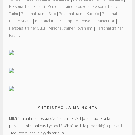
Personal trainer Lahti
|
Personal trainer Kouvola
|
Personal trainer
Turku
|
Personal trainer Salo
|
Personal trainer Kuopio
|
Personal
trainer Mikkeli
|
Personal trainer Tampere
|
Personal trainer Pori
|
Personal trainer Oulu
|
Personal trainer Rovaniemi
|
Personal trainer
Rauma
YHTEISTYÖ JA MAINONTA
Mikäli haluat mainostaa sivuilla esimerkiksi jotain tuotetta tai
palvelua, ota rohkeasti yhteyttä sähköpostilla
ptpankki@ptpankki.fi
.
Tiedustele lisää ja pyydä tarjous!