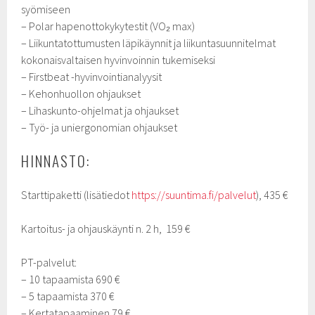
syömiseen
– Polar hapenottokykytestit (VO₂ max)
– Liikuntatottumusten läpikäynnit ja liikuntasuunnitelmat
kokonaisvaltaisen hyvinvoinnin tukemiseksi
– Firstbeat -hyvinvointianalyysit
– Kehonhuollon ohjaukset
– Lihaskunto-ohjelmat ja ohjaukset
– Työ- ja uniergonomian ohjaukset
HINNASTO:
Starttipaketti (lisätiedot
https://suuntima.fi/palvelut
), 435 €
Kartoitus- ja ohjauskäynti n. 2 h, 159 €
PT-palvelut:
– 10 tapaamista 690 €
– 5 tapaamista 370 €
– Kertatapaaminen 79 €