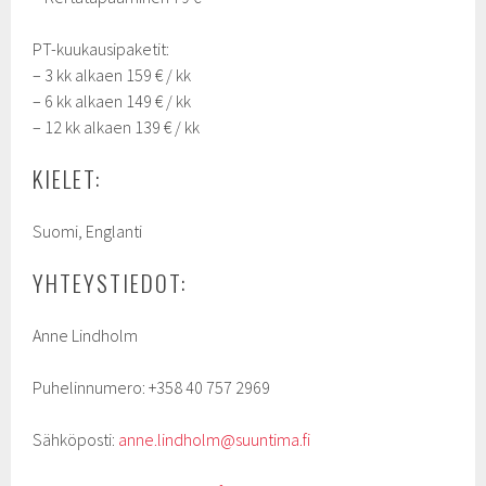
PT-kuukausipaketit:
– 3 kk alkaen 159 € / kk
– 6 kk alkaen 149 € / kk
– 12 kk alkaen 139 € / kk
KIELET:
Suomi, Englanti
YHTEYSTIEDOT:
Anne Lindholm
Puhelinnumero: +358 40 757 2969
Sähköposti:
anne.lindholm@suuntima.fi