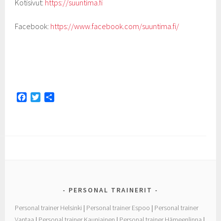
Kotisivut:
https://suuntima.fi
Facebook:
https://www.facebook.com/suuntima.fi/
F
T
S
a
w
h
c
i
a
e
t
r
b
t
e
o
e
o
r
k
PERSONAL TRAINERIT
Personal trainer Helsinki
|
Personal trainer Espoo
|
Personal trainer
Vantaa
|
Personal trainer Kauniainen
|
Personal trainer Hämeenlinna
|