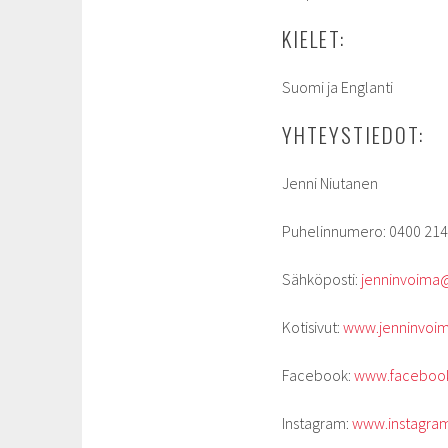
KIELET:
Suomi ja Englanti
YHTEYSTIEDOT:
Jenni Niutanen
Puhelinnumero: 0400 21
Sähköposti:
jenninvoima
Kotisivut:
www.jenninvoi
Facebook:
www.facebook
Instagram:
www.instagra