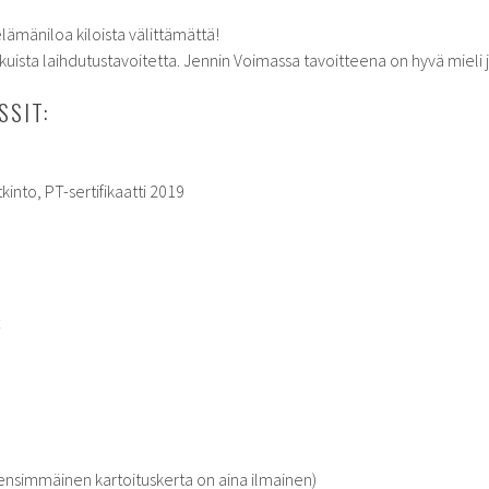
elämäniloa kiloista välittämättä!
ikuista laihdutustavoitetta. Jennin Voimassa tavoitteena on hyvä mieli
SSIT:
kinto, PT-sertifikaatti 2019
t
 (ensimmäinen kartoituskerta on aina ilmainen)