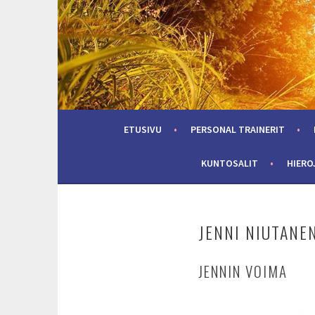
Skip
to
content
ETUSIVU
PERSONAL TRAINERIT
KUNTOSALIT
HIERO
JENNI NIUTANE
JENNIN VOIMA