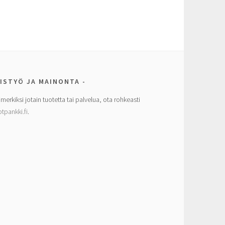
ISTYÖ JA MAINONTA
imerkiksi jotain tuotetta tai palvelua, ota rohkeasti
tpankki.fi
.