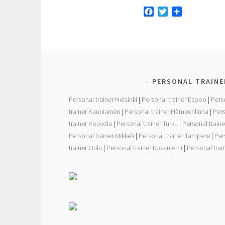
F
T
S
a
w
h
c
i
a
e
t
r
b
t
e
o
e
o
r
PERSONAL TRAINE
k
Personal trainer Helsinki
|
Personal trainer Espoo
|
Pers
trainer Kauniainen
|
Personal trainer Hämeenlinna
|
Pers
trainer Kouvola
|
Personal trainer Turku
|
Personal traine
Personal trainer Mikkeli
|
Personal trainer Tampere
|
Per
trainer Oulu
|
Personal trainer Rovaniemi
|
Personal tra