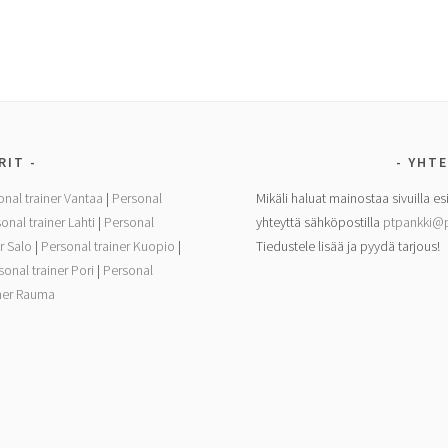
RIT
YHTE
onal trainer Vantaa
|
Personal
Mikäli haluat mainostaa sivuilla es
onal trainer Lahti
|
Personal
yhteyttä sähköpostilla
ptpankki@p
r Salo
|
Personal trainer Kuopio
|
Tiedustele lisää ja pyydä tarjous!
sonal trainer Pori
|
Personal
iner Rauma