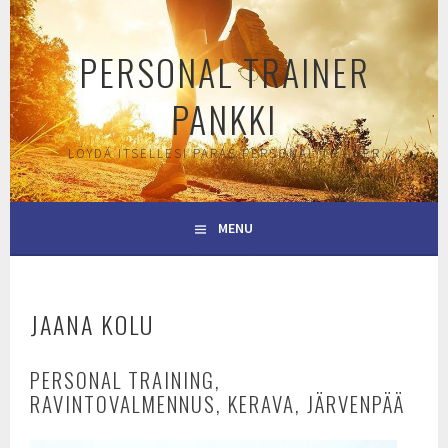
Skip
to
PERSONAL TRAINER
content
PANKKI
LÖYDÄ ITSELLESI PARAS PERSONAL TRAINER
MENU
JAANA KOLU
PERSONAL TRAINING,
RAVINTOVALMENNUS, KERAVA, JÄRVENPÄÄ