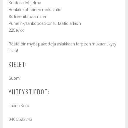
Kuntosaliohjelma
Henkilökohtainen ruokavalio
8x treenitapaaminen
Puhelin-/sähköpostikonsultaatio arkisin
225e/kk
Räätälöin myös paketteja asiakkaan tarpeen mukaan, kysy
lisää!
KIELET:
Suomi
YHTEYSTIEDOT:
Jaana Kolu
040 5522243