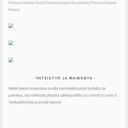
Personal trainer Oulu
|
Personal trainer Rovaniemi
|
Personal trainer
Rauma
YHTEISTYÖ JA MAINONTA
Mikäli haluat mainostaa sivuilla esimerkiksi jotain tuotetta tai
palvelua, ota rohkeasti yhteyttä sähköpostilla
ptpankki@ptpankki.fi
.
Tiedustele lisää ja pyydä tarjous!