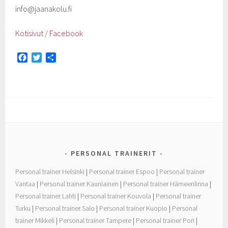
info@jaanakolu.fi
Kotisivut
/
Facebook
F
T
S
a
w
h
c
i
a
e
t
r
b
t
e
o
e
o
r
k
PERSONAL TRAINERIT
Personal trainer Helsinki
|
Personal trainer Espoo
|
Personal trainer
Vantaa
|
Personal trainer Kauniainen
|
Personal trainer Hämeenlinna
|
Personal trainer Lahti
|
Personal trainer Kouvola
|
Personal trainer
Turku
|
Personal trainer Salo
|
Personal trainer Kuopio
|
Personal
trainer Mikkeli
|
Personal trainer Tampere
|
Personal trainer Pori
|