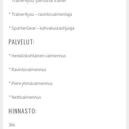
* Trainer4you -personal trainer
* Trainer4you – ravintovalmentaja
* SpartanGear – kahvakuulaohjaaja
PALVELUT:
* Henkilökohtainen valmennus
* Ravintovalmennus
* Pienryhmävalmennus
* Nettivalmennus
HINNASTO:
3kk