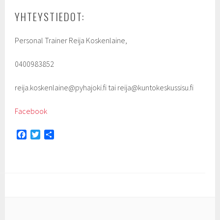
YHTEYSTIEDOT:
Personal Trainer Reija Koskenlaine,
0400983852
reija.koskenlaine@pyhajoki.fi tai reija@kuntokeskussisu.fi
Facebook
F
T
S
a
w
h
c
i
a
e
t
r
b
t
e
o
e
o
r
k