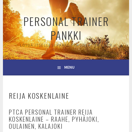
Skip
to
PERSONAL TRAINER
content
PANKKI
LÖYDÄ ITSELLESI PARAS PERSONAL TRAINER
MENU
REIJA KOSKENLAINE
PTCA PERSONAL TRAINER REIJA
KOSKENLAINE – RAAHE, PYHÄJOKI,
OULAINEN, KALAJOKI