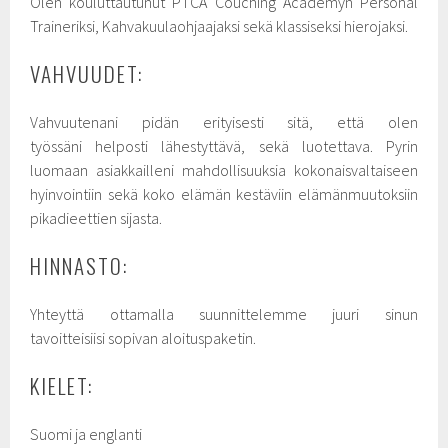
Olen kouluttautunut PTCA Couching Academyn Personal
Traineriksi, Kahvakuulaohjaajaksi sekä klassiseksi hierojaksi.
VAHVUUDET:
Vahvuutenani pidän erityisesti sitä, että olen
työssäni helposti lähestyttävä, sekä luotettava. Pyrin
luomaan asiakkailleni mahdollisuuksia kokonaisvaltaiseen
hyinvointiin sekä koko elämän kestäviin elämänmuutoksiin
pikadieettien sijasta.
HINNASTO:
Yhteyttä ottamalla suunnittelemme juuri sinun
tavoitteisiisi sopivan aloituspaketin.
KIELET:
Suomi ja englanti