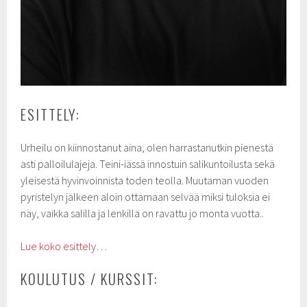
ESITTELY:
Urheilu on kiinnostanut aina, olen harrastanutkin pienestä
asti palloilulajeja. Teini-iässä innostuin salikuntoilusta sekä
yleisestä hyvinvoinnista toden teolla. Muutaman vuoden
pyristelyn jälkeen aloin ottamaan selvää miksi tuloksia ei
näy, vaikka salilla ja lenkillä on ravattu jo monta vuotta..
Lue koko esittely…
KOULUTUS / KURSSIT: