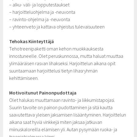
– alku- väli- ja lopputestaukset
– harjoitteluohjelma ja -neuvonta
– ravinto-ohjelma ja -neuvonta
– yhteenveto ja kattava ohjeistus tulevaisuuteen
Tehokas Kiinteyttäjä
Tehotreenipaketti oman kehon muokkauksesta
innostuneelle. Olet peruskunnossa, mutta haluat muuttaa
ylimääräisen rasvan lihakseksi. Harjoittelun aikana opit
suuntaamaan harjoittelusi tietyn lihasryhmän
kehittämiseen.
Motivoitunut Painonpudottaja
Olet halukas muuttamaan ravinto- ja liikkumistapojasi.
Suurin tavoite on painon pudottaminen ja sitä kautta
saavutettava yleisen jaksamisen lisääntyminen. Harjoittelun
aikana saat hyviä vinkkejä miten jaksaa jatkuvan
miinuskaloreilla elämisen yli. Autan pysymään ruoka- ja
treeniohjelmassa kiinni.