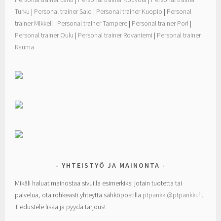
Turku
|
Personal trainer Salo
|
Personal trainer Kuopio
|
Personal
trainer Mikkeli
|
Personal trainer Tampere
|
Personal trainer Pori
|
Personal trainer Oulu
|
Personal trainer Rovaniemi
|
Personal trainer
Rauma
YHTEISTYÖ JA MAINONTA
Mikäli haluat mainostaa sivuilla esimerkiksi jotain tuotetta tai
palvelua, ota rohkeasti yhteyttä sähköpostilla
ptpankki@ptpankki.fi
.
Tiedustele lisää ja pyydä tarjous!