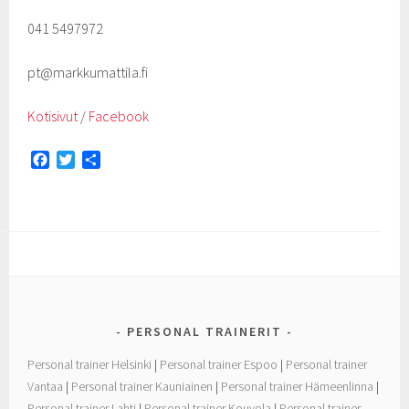
041 5497972
pt@markkumattila.fi
Kotisivut
/
Facebook
F
T
S
a
w
h
c
i
a
e
t
r
b
t
e
o
e
o
r
k
PERSONAL TRAINERIT
Personal trainer Helsinki
|
Personal trainer Espoo
|
Personal trainer
Vantaa
|
Personal trainer Kauniainen
|
Personal trainer Hämeenlinna
|
Personal trainer Lahti
|
Personal trainer Kouvola
|
Personal trainer