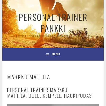
Skip
to
PERSONAL TRAINER
content
PANKKI
LÖYDÄ ITSELLESI PARAS PERSONAL TRAINER
MENU
MARKKU MATTILA
PERSONAL TRAINER MARKKU
MATTILA, OULU, KEMPELE, HAUKIPUDAS