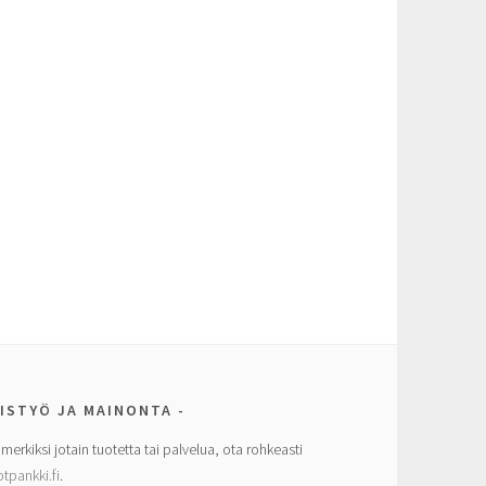
ISTYÖ JA MAINONTA
imerkiksi jotain tuotetta tai palvelua, ota rohkeasti
tpankki.fi
.