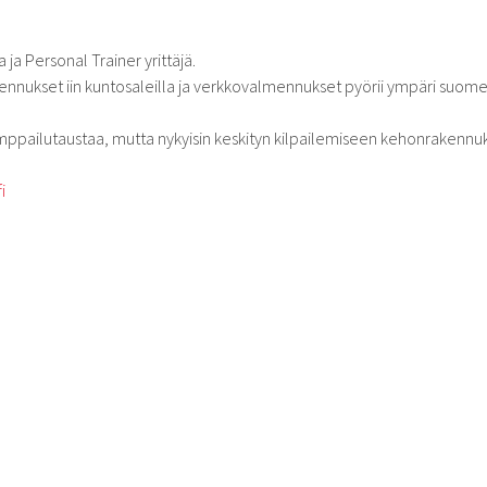
 ja Personal Trainer yrittäjä.
mennukset iin kuntosaleilla ja verkkovalmennukset pyörii ympäri suome
kamppailutaustaa, mutta nykyisin keskityn kilpailemiseen kehonrakennu
i