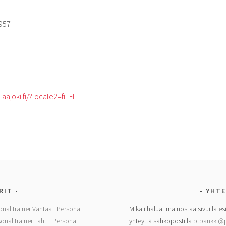
957
ajoki.fi/?locale2=fi_FI
RIT
YHTE
onal trainer Vantaa
|
Personal
Mikäli haluat mainostaa sivuilla es
onal trainer Lahti
|
Personal
yhteyttä sähköpostilla
ptpankki@p