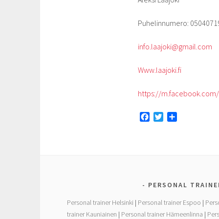
Puhelinnumero: 0504071
info.laajoki@gmail.com
Www.laajoki.fi
https://m.facebook.com/la
F
T
S
a
w
h
c
i
a
e
t
r
b
t
e
o
e
o
r
PERSONAL TRAINE
k
Personal trainer Helsinki
|
Personal trainer Espoo
|
Pers
trainer Kauniainen
|
Personal trainer Hämeenlinna
|
Pers