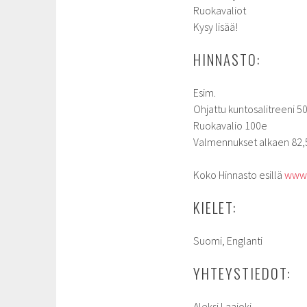
Ruokavaliot
Kysy lisää!
HINNASTO:
Esim.
Ohjattu kuntosalitreeni 
Ruokavalio 100e
Valmennukset alkaen 82,
Koko Hinnasto esillä
www.l
KIELET:
Suomi, Englanti
YHTEYSTIEDOT:
Aleksi Laajoki