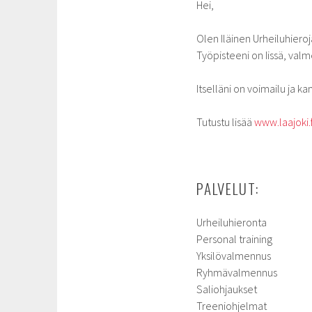
Hei,
Olen Iläinen Urheiluhieroja
Työpisteeni on Iissä, val
Itselläni on voimailu ja 
Tutustu lisää
www.laajoki.f
PALVELUT:
Urheiluhieronta
Personal training
Yksilövalmennus
Ryhmävalmennus
Saliohjaukset
Treeniohjelmat