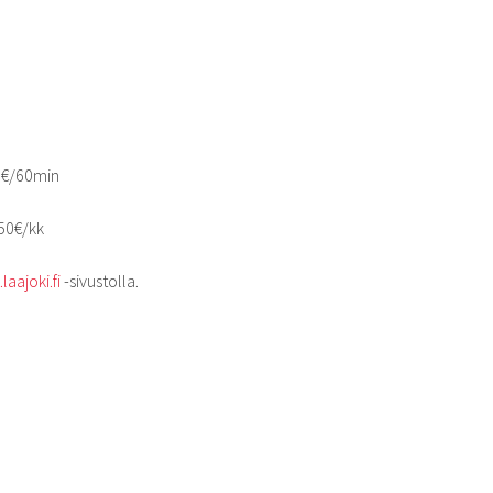
50€/60min
50€/kk
aajoki.fi
-sivustolla.