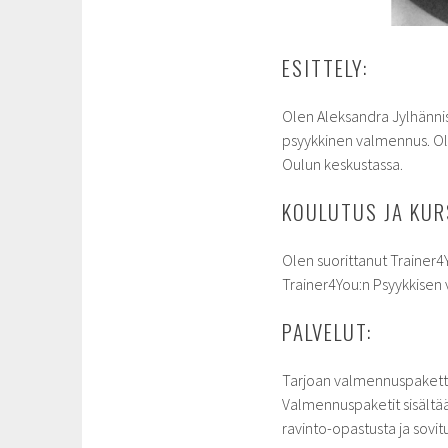
ESITTELY:
Olen Aleksandra Jylhännis
psyykkinen valmennus. Ol
Oulun keskustassa.
KOULUTUS JA KUR
Olen suorittanut Trainer4
Trainer4You:n Psyykkisen
PALVELUT:
Tarjoan valmennuspakette
Valmennuspaketit sisältää
ravinto-opastusta ja sov