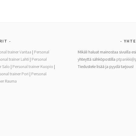
RIT
YHTE
onal trainer Vantaa
|
Personal
Mikäli haluat mainostaa sivuilla es
onal trainer Lahti
|
Personal
yhteyttä sähköpostilla
ptpankki@p
r Salo
|
Personal trainer Kuopio
|
Tiedustele lisää ja pyydä tarjous!
sonal trainer Pori
|
Personal
iner Rauma