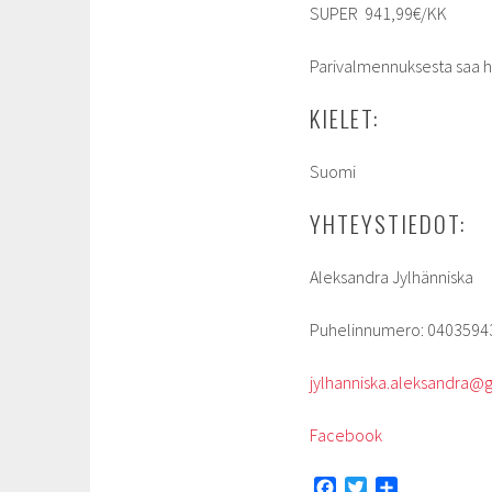
SUPER 941,99€/KK
Parivalmennuksesta saa h
KIELET:
Suomi
YHTEYSTIEDOT:
Aleksandra Jylhänniska
Puhelinnumero: 0403594
jylhanniska.aleksandra@
Facebook
F
T
S