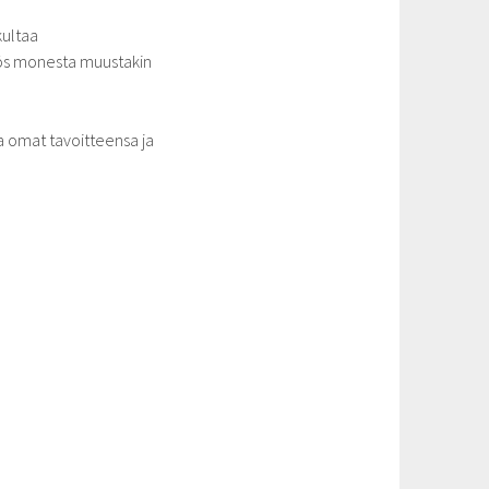
kultaa
myös monesta muustakin
a omat tavoitteensa ja