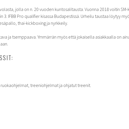
olasta, jolla on n. 20 vuoden kuntosalitausta. Vuonna 2018 voitin SM-
n 3. IFBB Pro qualifier kisassa Budapestissä. Urheilu taustaa löytyy 
pesäpallo, thai-kickboxing ja nyrkkeily.
ava ja tsemppaava. Ymmärrän myös että jokaisella asiakkaalla on ain
maan.
SSIT:
 ruokaohjelmat, treeniohjelmat ja ohjatut treenit.