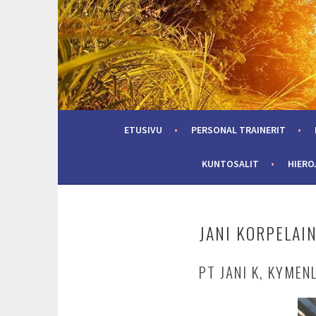
Skip
to
content
ETUSIVU
PERSONAL TRAINERIT
KUNTOSALIT
HIERO
JANI KORPELAI
PT JANI K, KYME