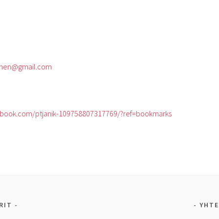
ainen@gmail.com
cebook.com/ptjanik-109758807317769/?ref=bookmarks
RIT
YHTE