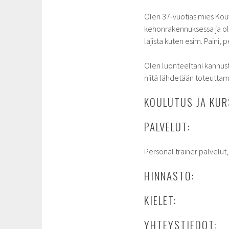
Olen 37-vuotias mies Kouv
kehonrakennuksessa ja oli
lajista kuten esim. Paini, 
Olen luonteeltani kannust
niitä lähdetään toteutta
KOULUTUS JA KUR
PALVELUT:
Personal trainer palvelut,
HINNASTO:
KIELET:
YHTEYSTIEDOT: