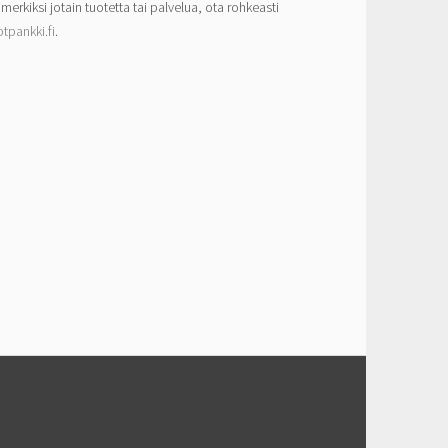
imerkiksi jotain tuotetta tai palvelua, ota rohkeasti
tpankki.fi
.