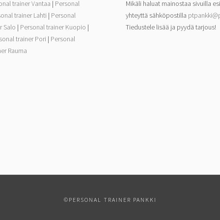
onal trainer Vantaa
|
Personal
Mikäli haluat mainostaa sivuilla es
onal trainer Lahti
|
Personal
yhteyttä sähköpostilla
ptpankki@p
r Salo
|
Personal trainer Kuopio
|
Tiedustele lisää ja pyydä tarjous!
sonal trainer Pori
|
Personal
iner Rauma