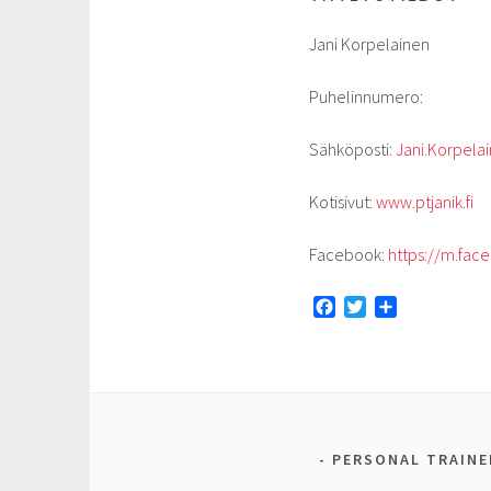
Jani Korpelainen
Puhelinnumero:
Sähköposti:
Jani.Korpel
Kotisivut:
www.ptjanik.fi
Facebook:
https://m.fa
F
T
S
a
w
h
c
i
a
e
t
r
b
t
e
o
e
o
r
PERSONAL TRAINE
k