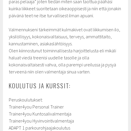
paras pelaaja” joten tiedän miten saan taottua päähäsi
kuinka liikkeet suoritetaan oikeaoppisesti ja niin että jonakin
päivänä teet ne itse turvallisest ilman apuani.
Valmennukseni tärkeimmät kulmakivet ovat liikkumisen ilo,
yksilöllisyys, kokonaisvaltaisuus, terveys, ammattitaito,
kannustaminen, asiakaslähtöisyys.
Olen kiinnostunut toiminnallisesta harjoittelusta eli mikäli
haluat viedä treenisi uudelle tasolle ja olla
kokonaisvaltaisesti vahva, olla parempi ureilussa ja pysyä
terveenä niin olen valmentaja sinua varten.
KOULUTUS JA KURSSIT:
Peruskoulutukset:
Trainer4you Personal Trainer
Trainer4you Kuntosalivalmentaja
Trainer4you Hyvinvointivalmentaja
ADAPT 1 parkourohjaajakoulutus