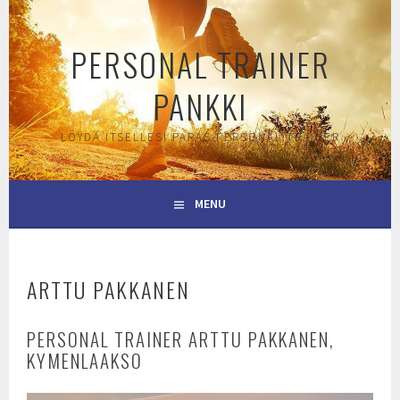
Skip
to
PERSONAL TRAINER
content
PANKKI
LÖYDÄ ITSELLESI PARAS PERSONAL TRAINER
MENU
ARTTU PAKKANEN
PERSONAL TRAINER ARTTU PAKKANEN,
KYMENLAAKSO