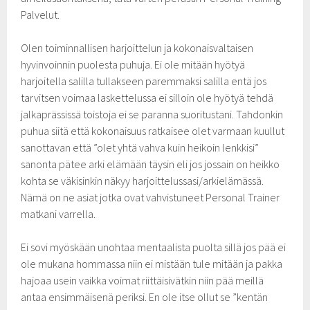
Palvelut.
Olen toiminnallisen harjoittelun ja kokonaisvaltaisen
hyvinvoinnin puolesta puhuja. Ei ole mitään hyötyä
harjoitella salilla tullakseen paremmaksi salilla entä jos
tarvitsen voimaa laskettelussa ei silloin ole hyötyä tehdä
jalkaprässissä toistoja ei se paranna suoritustani. Tahdonkin
puhua siitä että kokonaisuus ratkaisee olet varmaan kuullut
sanottavan että ”olet yhtä vahva kuin heikoin lenkkisi”
sanonta pätee arki elämään täysin eli jos jossain on heikko
kohta se väkisinkin näkyy harjoittelussasi/arkielämässä.
Nämä on ne asiat jotka ovat vahvistuneet Personal Trainer
matkani varrella.
Ei sovi myöskään unohtaa mentaalista puolta sillä jos pää ei
ole mukana hommassa niin ei mistään tule mitään ja pakka
hajoaa usein vaikka voimat riittäisivätkin niin pää meillä
antaa ensimmäisenä periksi. En ole itse ollut se ”kentän