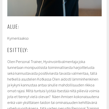
ALUE:
Kymenlaakso
ESITTELY:
Olen Personal Trainer, Hyvinvointivalmentaja joka
tunnetaan monipuolisista toiminnallisesta harjoittelusta
sekä kannustavasta positiivisesta tavasta valmentaa, tällä
hetkellä asustelen Kotkassa Olen aidosti lämminhenkinen
ja kykyni kannustaa antaa sinulle mahdollisuuden rikkoa
omat rajasi. Miltä tuntuisi lyötää itsestää niitä piileviä voimia
jota et tiennyt vielä olevan? Näen ihmisen kokonaisuutena
enkä vain yksittäisen taidon tai ominaisuuden kehittävänä
urheilusuorituksena, tätä varten perustin Personal Training