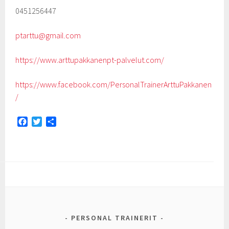
0451256447
ptarttu@gmail.com
https://www.arttupakkanenpt-palvelut.com/
https://www.facebook.com/PersonalTrainerArttuPakkanen
/
F
T
S
a
w
h
c
i
a
e
t
r
b
t
e
o
e
o
r
k
PERSONAL TRAINERIT