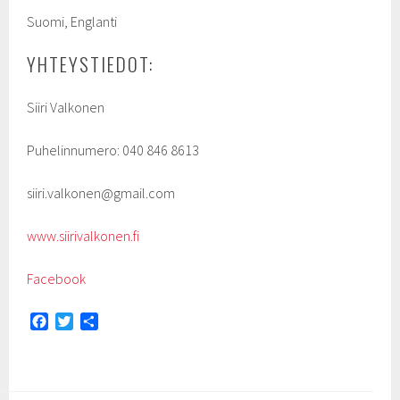
Suomi, Englanti
YHTEYSTIEDOT:
Siiri Valkonen
Puhelinnumero: 040 846 8613
siiri.valkonen@gmail.com
www.siirivalkonen.fi
Facebook
F
T
S
a
w
h
c
i
a
e
t
r
b
t
e