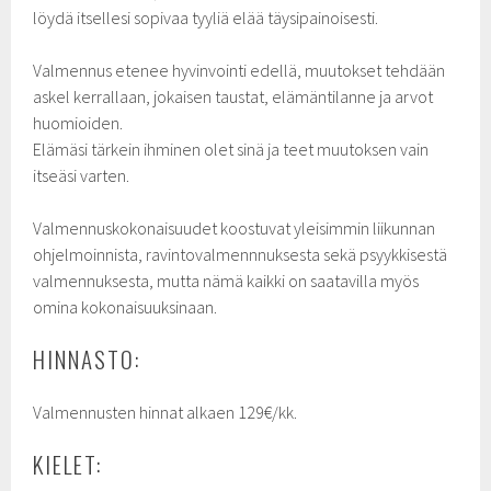
löydä itsellesi sopivaa tyyliä elää täysipainoisesti.
Valmennus etenee hyvinvointi edellä, muutokset tehdään
askel kerrallaan, jokaisen taustat, elämäntilanne ja arvot
huomioiden.
Elämäsi tärkein ihminen olet sinä ja teet muutoksen vain
itseäsi varten.
Valmennuskokonaisuudet koostuvat yleisimmin liikunnan
ohjelmoinnista, ravintovalmennnuksesta sekä psyykkisestä
valmennuksesta, mutta nämä kaikki on saatavilla myös
omina kokonaisuuksinaan.
HINNASTO:
Valmennusten hinnat alkaen 129€/kk.
KIELET: