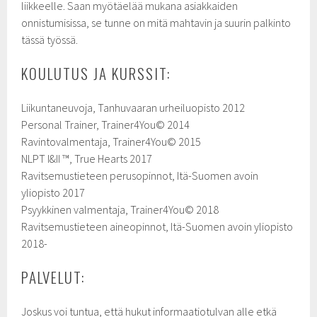
liikkeelle. Saan myötäelää mukana asiakkaiden
onnistumisissa, se tunne on mitä mahtavin ja suurin palkinto
tässä työssä.
KOULUTUS JA KURSSIT:
Liikuntaneuvoja, Tanhuvaaran urheiluopisto 2012
Personal Trainer, Trainer4You© 2014
Ravintovalmentaja, Trainer4You© 2015
NLPT I&II ™, True Hearts 2017
Ravitsemustieteen perusopinnot, Itä-Suomen avoin
yliopisto 2017
Psyykkinen valmentaja, Trainer4You© 2018
Ravitsemustieteen aineopinnot, Itä-Suomen avoin yliopisto
2018-
PALVELUT:
Joskus voi tuntua, että hukut informaatiotulvan alle etkä