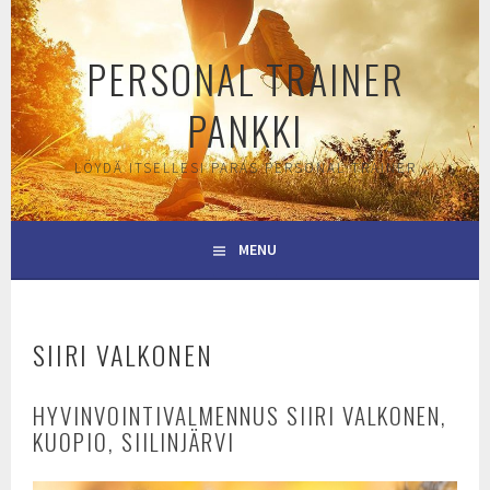
Skip
to
PERSONAL TRAINER
content
PANKKI
LÖYDÄ ITSELLESI PARAS PERSONAL TRAINER
MENU
SIIRI VALKONEN
HYVINVOINTIVALMENNUS SIIRI VALKONEN,
KUOPIO, SIILINJÄRVI