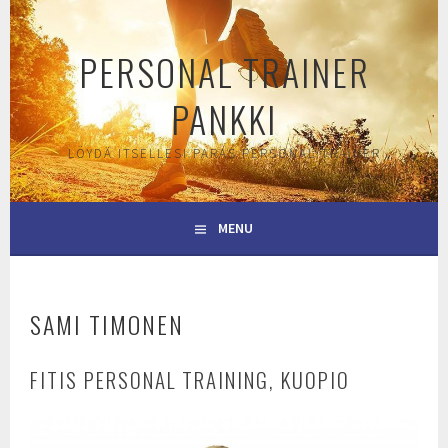
Skip
to
PERSONAL TRAINER
content
PANKKI
LÖYDÄ ITSELLESI PARAS PERSONAL TRAINER
MENU
SAMI TIMONEN
FITIS PERSONAL TRAINING, KUOPIO