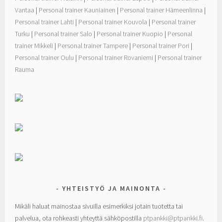
Vantaa
|
Personal trainer Kauniainen
|
Personal trainer Hämeenlinna
|
Personal trainer Lahti
|
Personal trainer Kouvola
|
Personal trainer
Turku
|
Personal trainer Salo
|
Personal trainer Kuopio
|
Personal
trainer Mikkeli
|
Personal trainer Tampere
|
Personal trainer Pori
|
Personal trainer Oulu
|
Personal trainer Rovaniemi
|
Personal trainer
Rauma
YHTEISTYÖ JA MAINONTA
Mikäli haluat mainostaa sivuilla esimerkiksi jotain tuotetta tai
palvelua, ota rohkeasti yhteyttä sähköpostilla
ptpankki@ptpankki.fi
.