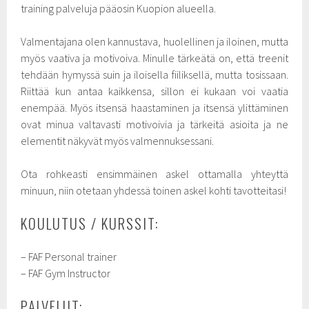
training palveluja pääosin Kuopion alueella.
Valmentajana olen kannustava, huolellinen ja iloinen, mutta
myös vaativa ja motivoiva. Minulle tärkeätä on, että treenit
tehdään hymyssä suin ja iloisella fiiliksellä, mutta tosissaan.
Riittää kun antaa kaikkensa, sillon ei kukaan voi vaatia
enempää. Myös itsensä haastaminen ja itsensä ylittäminen
ovat minua valtavasti motivoivia ja tärkeitä asioita ja ne
elementit näkyvät myös valmennuksessani.
Ota rohkeasti ensimmäinen askel ottamalla yhteyttä
minuun, niin otetaan yhdessä toinen askel kohti tavotteitasi!
KOULUTUS / KURSSIT:
– FAF Personal trainer
– FAF Gym Instructor
PALVELUT: