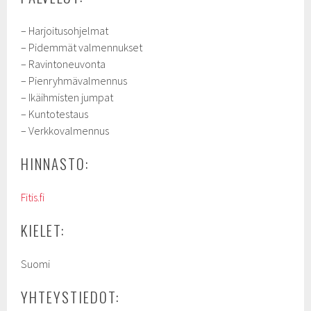
– Harjoitusohjelmat
– Pidemmät valmennukset
– Ravintoneuvonta
– Pienryhmävalmennus
– Ikäihmisten jumpat
– Kuntotestaus
– Verkkovalmennus
HINNASTO:
Fitis.fi
KIELET:
Suomi
YHTEYSTIEDOT: