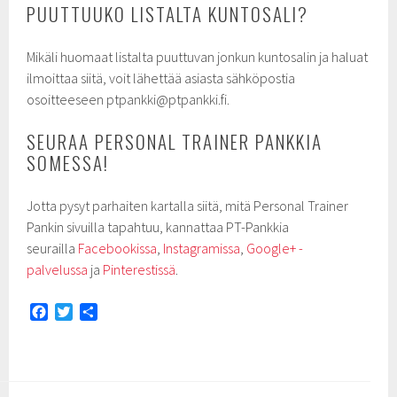
PUUTTUUKO LISTALTA KUNTOSALI?
Mikäli huomaat listalta puuttuvan jonkun kuntosalin ja haluat
ilmoittaa siitä, voit lähettää asiasta sähköpostia
osoitteeseen ptpankki@ptpankki.fi.
SEURAA PERSONAL TRAINER PANKKIA
SOMESSA!
Jotta pysyt parhaiten kartalla siitä, mitä Personal Trainer
Pankin sivuilla tapahtuu, kannattaa PT-Pankkia
seurailla
Facebookissa
,
Instagramissa
,
Google+ -
palvelussa
ja
Pinterestissä
.
F
T
S
a
w
h
c
i
a
e
t
r
b
t
e