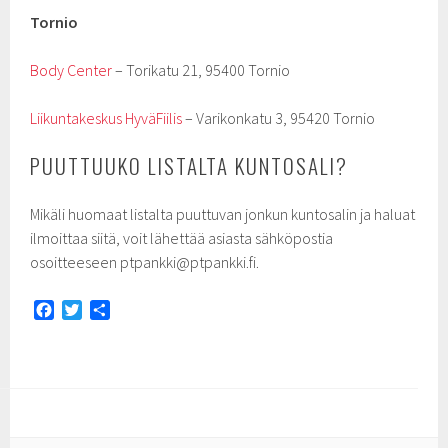
Tornio
Body Center
– Torikatu 21, 95400 Tornio
Liikuntakeskus HyväFiilis
– Varikonkatu 3, 95420 Tornio
PUUTTUUKO LISTALTA KUNTOSALI?
Mikäli huomaat listalta puuttuvan jonkun kuntosalin ja haluat
ilmoittaa siitä, voit lähettää asiasta sähköpostia
osoitteeseen ptpankki@ptpankki.fi.
F
T
S
a
w
h
c
i
a
e
t
r
b
t
e
o
e
o
r